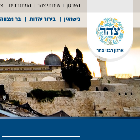
הארגון
שירותי צהר
המתנדבים
צה
נישואין
בירור יהדות
בר מצווה