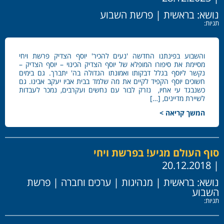
נושא:
בראשית
|
פרשת השבוע
תגיות:
והשבוע בפינתנו החדשה 'נעים להכיר' יוסף הצדיק פרשת ויחי
מסיימת את סיפורו המופלא של יוסף הצדיק הכינוי – יוסף הצדיק –
נקשר ליוסף בגלל דבקותו ואמונתו הגדולה בה' יתברך. גם בימים
חשוכים יוסף הקפיד לקיים את מה שלמד בבית אביו יעקב אבינו. גם
כשנבגד עי אחיו, נזרק לבור עם נחשים ועקרבים, נמכר לעבדות
לשיירת מדיינים, […]
המשך קריאה >
סוף העולם מגיע! בפרשת ויחי
| 20.12.2018
נושא:
בראשית
|
מנהיגות
|
ערכים וחברה
|
פרשת
השבוע
תגיות: