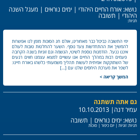
נושא:
אורח החיים היהודי
|
ימים נוראים
|
מעגל השנה
היהודי
|
תשובה
תגיות:
ימי התשובה כביכול כבר מאחורינו, אולם חג הסוכות מזמן לנו אפשרות
להמשיך את ההתחדשות צעד נוסף. השער להחלטות טובות לעולם
איננו ננעל. הזדמנות נוספת לשינוי, הגשמה וגם זוגיות בשנה הקרובה
פעמים רבות במהלך החיים אנו עשויים למצוא עצמנו חווים רגעים
של השתוקקות אמיתית לעשות תהליך משמעותי כלשהו באורח חיינו:
לשפר את מערכת היחסים שלנו עם […]
המשך קריאה >
גם אתה תשתנה
עמיר דנה
| 10.10.2013
נושא:
ימים נוראים
|
תשובה
תגיות:
זוגיות
|
יום כיפור
|
סוכות