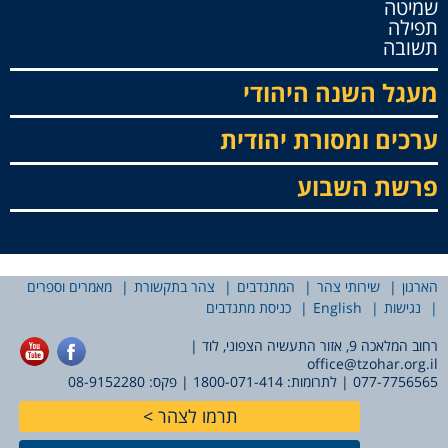
שמיטה
תפילה
תשובה
מעגל השנה היהודי
ערכים ומסורת יהודית
פרשת השבוע
הארגון
שירותי צהר
המתנדבים
צהר בתקשורת
מאמרים וספרים
נגישות
English
כניסת מתנדבים
רחוב המלאכה 9, אזור התעשיה הצפוני, לוד |
office@tzohar.org.il
077-7756565
| לתרומות:
1800-071-414
| פקס: 08-9152280
תרמו לצהר