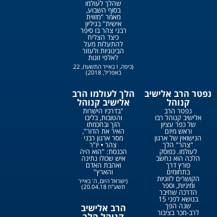
שהלך לעולמו
בסוף השבוע,
מאמר "מזווית
אישית" בגיליון
רבני צהר בו סיפר
כיצד הצליח
להתעלות מעל
הבינוניות ולעזור
לאלפי זוגות
(כיפה, ז באייר התשעח, 22
באפריל, 2018)
נפטר הרב אלישיב
הלך לעולמו הרב
קנוהל
אלישיב קנוהל
נפטר הרב
"בדרכיו הישרות
אלישיב קנוהל רבו
והטובות, בליבו
של כפר עציון
הזך ובחכמתו
וראש מיזם
האיר את הדור",
הנישואין של ארגון
מסר ארגון רבני
"צהר" הלך
צהר • יו"ר
לעולמו. כפוסק
הכנסת: "הוא היה
הלכה הוא נחשב
איש שכולו נתינה
פורץ דרך
ואהבת האדם
בתחומים
והארץ"
הקושרים לזוגיות
(ישראל היום, ה' באייר
ומיניות, וספר
תשע"ח 20.04.18)
הדרכה שחיבר
בנושא לפני 15
שנה הפך
הרב אלישיב
לרב-מכר בציבור
קנוהל הלך