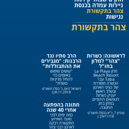
ניירות עמדה בכנסת
צהר בתקשורת
נגישות
צהר בתקשורת
לראשונה: כשרות
הרב סתיו נגד
"צהר" למלון
הרבנות: "מגבירים
בחו"ל
את ההתבוללות"
מלון La Playa
"עושים שימוש
Beach Resort
באיומים כדי
Taba עבר
להחיל מדיניות
הכשרה מסודרת
כושלת"
של נציגי הארגון
(ישראל היום, כ' כסלו תשע"ט
ובשלב ראשון
28.11.2018)
יעניק כשרות
לנופשים היהודים
במלון בחג
חתונה בהפתעה
החנוכה.
אחרי 40 שנה
(ערוץ 7, כ"א בכסלו תשע"ט
כמה ימים לפני
29/11/18 )
מועד האירוע
התקשרה רבקה
לארגון רבני צהר