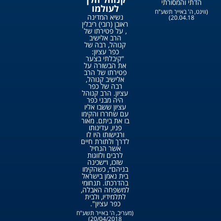
הדתי והמסורתי
לעולמו
(ווינט, ה' באייר תשע"ח
נשיא המדינה
20.04.18)
ראובן (רובי) ריבלין
, על פטירתו של
הרב אלישיב
קנוהל, רבה של
כפר עציון:
"קיבלתי בצער
את הבשורה על
פטירתו של הרב
אלישיב קנוהל,
רבה של כפר
עציון. הרב קנוהל
היה מבני כפר
עציון ששבו אליו
עם שחררו והקימו
בו את ביתם. מאור
פניו, עדינותו
ורגישותו היו לו
לדרך ולתורת חיים
אשר הנחיל
לרבים ולזוגות
שזכו, ו״שכינה
בניהם״, כשהקימו
בית נאמן בישראל
בהדרכתו. תנחומי
למשפחה האבלה,
לתלמידיו, ולבית
כפר עציון".
(מעריב, ה' באייר תשע"ח
20/04/2018)