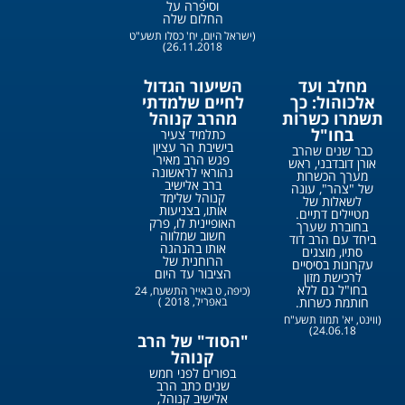
וסיפרה על
החלום שלה
(ישראל היום, יח' כסלו תשע"ט
26.11.2018)
מחלב ועד
השיעור הגדול
אלכוהול: כך
לחיים שלמדתי
תשמרו כשרות
מהרב קנוהל
בחו"ל
כתלמיד צעיר
בישיבת הר עציון
כבר שנים שהרב
פגש הרב מאיר
אורן דובדבני, ראש
נהוראי לראשונה
מערך הכשרות
ברב אלישיב
של "צהר", עונה
קנוהל שלימד
לשאלות של
אותו, בצניעות
מטיילים דתיים.
האופיינית לו, פרק
בחוברת שערך
חשוב שמלווה
ביחד עם הרב דוד
אותו בהנהגה
סתיו, מוצגים
הרוחנית של
עקרונות בסיסיים
הציבור עד היום
לרכישת מזון
בחו"ל גם ללא
(כיפה, ט באייר התשעח, 24
חותמת כשרות.
באפריל, 2018 )
(ווינט, יא' תמוז תשע"ח
24.06.18)
"הסוד" של הרב
קנוהל
בפורים לפני חמש
שנים כתב הרב
אלישיב קנוהל,