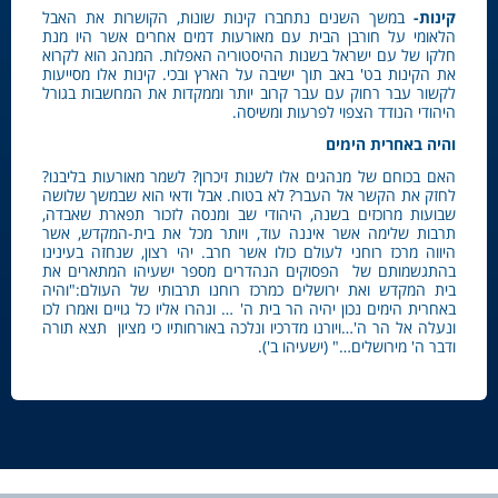
קינות-
במשך השנים נתחברו קינות שונות, הקושרות את האבל
הלאומי על חורבן הבית עם מאורעות דמים אחרים אשר היו מנת
חלקו של עם ישראל בשנות ההיסטוריה האפלות. המנהג הוא לקרוא
את הקינות בט' באב תוך ישיבה על הארץ ובכי. קינות אלו מסייעות
לקשור עבר רחוק עם עבר קרוב יותר וממקדות את המחשבות בגורל
היהודי הנודד הצפוי לפרעות ומשיסה.
והיה באחרית הימים
האם בכוחם של מנהגים אלו לשנות זיכרון? לשמר מאורעות בליבנו?
לחזק את הקשר אל העבר? לא בטוח. אבל ודאי הוא שבמשך שלושה
שבועות מרוכזים בשנה, היהודי שב ומנסה לזכור תפארת שאבדה,
תרבות שלימה אשר איננה עוד, ויותר מכל את בית-המקדש, אשר
היווה מרכז רוחני לעולם כולו אשר חרב. יהי רצון, שנחזה בעינינו
בהתגשמותם של הפסוקים הנהדרים מספר ישעיהו המתארים את
בית המקדש ואת ירושלים כמרכז רוחנו תרבותי של העולם:"והיה
באחרית הימים נכון יהיה הר בית ה' … ונהרו אליו כל גויים ואמרו לכו
ונעלה אל הר ה'…ויורנו מדרכיו ונלכה באורחותיו כי מציון תצא תורה
ודבר ה' מירושלים…" (ישעיהו ב').