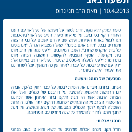
10.4.2013 |
מאת הרב חגי גרוס
סיפור עתיק ללא מקור, יודע לספר על מפגשו של נפוליאון עם העם
היהודי דווקא בט' באב. על פי אותו סיפור, הגיע נפוליאון לבית-כנסת
מט לנפול באחת העיירות, ופגש שם יהודים יושבים על גבי הרצפה
וממררים בבכי. "מדוע אתם בוכים?" שאל המצביא הגדול. "אנו בוכים
על בית המקדש שחרב", השיבו המקוננים. "לפני כמה זמן חרב אותו
בית מקדש?", הוסיף המצביא להקשות. התשובה הכתה אותו
בתדהמה: "לפני למעלה מ-2,000 שנים". נפוליאון הגיב במלים אלו:
"רק עם שיודע לבכות על עברו, לאחר זמן כה ממושך, יוכל לשרוד גם
את העתיד הקשה ביותר".
מטבעות של מנהג ומעשה
אנחנו, בדורנו, איבדנו את היכולת לבכות על עבר רחוק כל-כך. אבדה
לנו הרגישות הלאומית להתאבל על חורבנם של סמלים. ואולי אלו
הצרות הרבות אשר היו מנת חלקנו בדור האחרון אשר זיכרונם
ההיסטורי הצורב מקהה ומחליש זיכרונות רחוקים יותר. אולם, היהדות
השכילה לצקת לתוך הסמלים מטבעות של מנהג ומעשה, על מנת
לחנך אותנו לחזור ולהתמודד כל שנה מחדש עם הטראומה.
מנהגי אבלות:
חז"ל תקנו מנהגי אבלות מודרגים עד לשיא והוא ט' באב. מנהגי