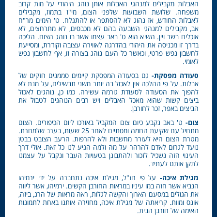
האבלות מקבילים למנהגי האבלות אותן נוהג היהודי על מות קרוב
משפחה. שלושת השבועות שלפני הצום, מי"ז בתמוז, מקבילים
לאבלות החודש, אז נהוג לא להסתפר או להתגלח. ט' הימים מר"ח
אב, מקבילים למנהגי השבעה בהם לא מכבסים, לא מתרחצים, לא
אוכלים בשר ויין. השיא הוא ט' באב עצמו אשר בו נוהג הצום. הליכה
בדרך זו מכניסה את היהודי בהדרגה לאווירה עצובה וקודרת, ומסייעת
לחשבון נפש פרטי, וכאשר כל העם נוהג בצורה זו, אף לחשבון נפש
לאומי.
סעודה מפסקת-
גם בסעודה המפסקת קיימים סממנים חזקים של
אבלות. על פי ההלכה אין לאכול בה יותר משני תבשילים, על מנת לא
להפוך את הסעודה לסעודת גורמה עשירה. כמו כן, נוהגים לאכול
ביצים קשות שהוא מאכל האבלים ויש רבים הנוהגים לטבול את
הביצים באפר, זכר לחורבן.
צום-
ט' באב נקבע כיום צום המקביל באורכו ליום הכיפורים. הצום
מתחיל עם שקיעת החמה ומסתיים לאחר 25 שעות, בערב שלמחרת.
מטרת הצום היא לעורר מחשבות ולא להרפות. הרעב הצובט בבטן
נועד לגרום לאדם להרהר על מה ולמה הגיע לנו כל זאת. אולי דרך
העינוי הזה נשכיל לזכור ולהתבונן בטעויות העבר ונקבל על עצמנו
לתקן אותם לעתיד.
מגילת איכה-
על פי חז"ל, מגילת איכה נתחברה על ידי ירמיהו
הנביא אשר חזה במו עיניו במראות החורבן הקשים. ירמיהו, אשר ליווה
את הגולים במסעם הארוך והקשה לגלות, ראה מראות של הרג, ביזה,
אונס ומוות. קריאתה של מגילת איכה, מחזירה אותנו באחת לתמונות
האימה של חורבן הבית.