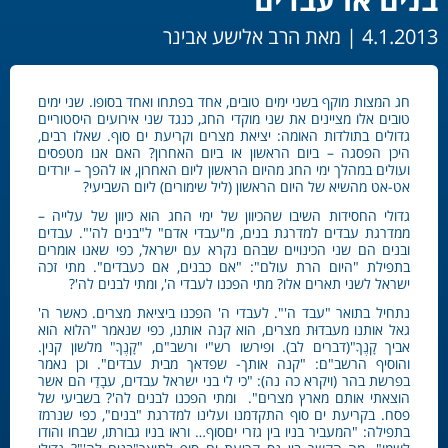
4.1.2013 |
מאת הרב אלישע אבינר
חג המצות מוקף בשני ימים טובים, אחד בפתחו ואחד בסופו. שני ימים
טובים אלו מציינים את שני מוקדי החג, כנגד שני אירועים היסטוריים
גדולים בתולדות האומה: יציאת מצרים וקריעת ים סוף. שאלו רבים,
היכן הפסגה – ביום הראשון או ביום האחרון? האם אנו מטפסים
ועולים במהלך ימי החג מהיום הראשון ליום האחרון, או להפך – יורדים
אט-אט מהשיא של היום הראשון (ליל שימורים) ליום השביעי?
גדולי החסידות השיבו שהכיוון של ימי החג הוא כיוון של עלייה –
ממדרגת עבדים למדרגת בנים, מ"עבדי אדם" ל"בנים לה'". עבדים
ובנים הם שני הכינויים שבהם נקרא עם ישראל, כפי שאנו אומרים
בתפילת "היום הרת עולם": "אם כבנים, אם כעבדים". מתי זכה
ישראל לשני תארים אלו? מתי הפכנו לעבדי ה', ומתי לבנים לה'?
נתחיל בתואר "עבד ה'". לעבדי ה' הפכנו ביציאת מצרים. כאשר ה'
גאל אותנו מעבדוּת מצרים, הוא קנה אותנו, כפי שנאמר "הלוא הוא
אביך קָנֶךָ"(דברים לב). ופירשו רש"י ורשב"ם, "קָנֶךָ" מלשון קנין.
והוסיף הרשב"ם: "קנה אותך- שפדאך מבית עבדים". וכן נאמר
בפרשת בהר (ויקרא כה נה): "כי לי בני ישראל עבדים, עבָדַי הם אשר
הוצאתי אותם מארץ מצרים". ומתי הפכנו לבנים לה'? בשביעי של
פסח. בקריעת ים סוף התקדמנו ועלינו למדרגת "בנים", כפי שנרמז
בתפילה: "המעביר בניו בין גזרי יםסוף… וראו בניו גבורתו, שבחו והודו