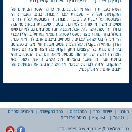
כךובין כך איקרו [= בין צדיקים ובין חוטאים הם קרויים] בנים".
השיא בעבודת ה' הוא מדרגת בנים, על כן ימי הפסח הם ימים של
התקדמוּת ועלייה – מעבודת עבד לעבודת בנים, מעבודת ה'
המבוססת על קבלת עול בלבד לעבודת ה' המבוססת על הזדהוּת
ושייכוּת. אשרי מי שהגיע למדרגת "בנים", שעבודתו נובעת מאהבה
גדולה והרגשת קשר לה'. אבל, ממבנה חג הפסח, אנו גם למדים שיש
מסלול ברור ומוגדר כיצד לטפס לפסגה. המסלול מתחיל ב"הללו עבדי
ה'" ו"כי לי בני ישראל עבדים", ומסתיים ב"בנים אתם לה' אלוקיכם".
הדרך מתחילה בקבלת עול מלכות שמים וקבלת עול מצוות, כפשוטו,
בלי התחכמות ובלי קיצוצים, מתוך דקדוק בכל מצוה ומצוה גם כאשר
חסרה הרגשה של הזדהות פנימית מלאה ותחושת התעלות. זוהי
בחינת עבד. מי שעבר בהצלחה את השלב הראשון רשאי וזכאי
להתקדם הלאה לבחינת "בנים", ולדרוש להרגיש את הנעימוּת של
"בנים אתם לה' אלוקיכם".
הארגון
שירותי צהר
המתנדבים
צהר בתקשורת
מאמרים וספרים
נגישות
English
כניסת מתנדבים
רחוב המלאכה 9, אזור התעשיה הצפוני, לוד |