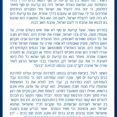
לשמו". מה הקשר בין נס קריעת ים סוף לתואר"בנים לה'"? גדולי
החסידות ענו, שלשם הצלת ישראל היה נס קריעת ים סוף מיותר
לחלוטין. ה' יכול היה להציל את ישראל מיד המצרים הרודפים
אחריהם על ידי עצירתם או עיכובם בדרך אחרת. אם נס קריעת הים
לא היה חיוני להצלת ישראל, לשם מה הוא בא? התשובה היא שהנס
בא לבטא את אהבת ה' לעם ישראל, אהבת האב לבניו.
במדרש נאמר, שעד קריעת ים סוף לא אמר איש בעולם שירה, עד
שעמדו משה, מרים ובני ישראל, ואמרו את שירת הים. המדרש מונה
את כל הנסים שאירעו לאבותינו, החל מהצלת אברהם אבינו מכבשן
האש והלאה, ומציין שאבותינו לא אמרו שירה עד שאמרו ישראל שירה
על שפת הים. מבאר האדמו"ר מסוכוטשוב שכל הנסים הקודמים לא
עוררו לשירה כיוון שהיו חיוניים להצלת היחיד או הקבוצה, או למטרה
חשובה אחרת. מיוחד הוא נס קריעת ים סוף שהוא כל כולו ביטוי
לאהבת ה' את עם ישראל לכן, התעורר בבני ישראל הרצון לשיר
שירה של אהבה לקב"ה ובכך נכנסנו לבחינת "בנים".
כאמור לעיל, ביציאת מצרים נכנסנו למדרגת עבדים ועלינו למדרגת
בנים בקריעת ים סוף. אינה דומה עמידתנו לפני ה' במדרגת עבד
לעמידתנו לפניו במדרגת בן. עבד חייב למלא את כל המשימות
שהוטלו עליו מכוח חובה משפטית. הוא קניינו של אדונו, וחייו אינם
ברשותו. אפילו רצונו משועבד לאדונו. לעומת זאת, הבן מקיים את רצון
הוריו מתוך חיבה והרגשת קשר פנימי. הבדל נוסף: הקשר בין הבנים
להורים הוא קשר נצחי שאיננו תלוי בהתנהגות הבנים. זהו טיב הקשר
בין ישראל לאביהם שבשמים, כפי שקבעו חז"ל שישראל שחטא
ישראל הוא, וכשיטת רבי מאיר בגמרא אשר הכריע שגם בשעה
שישראל אינם נוהגים מנהג בנים לא פוקע מהם שם בנים – "בין