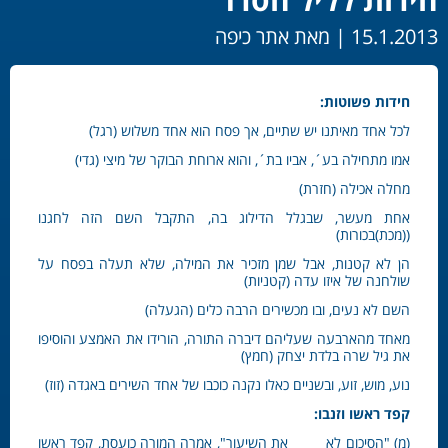
15.1.2013 |
מאת אתר כיפה
חידות פשוטות:
לכל אחד מאיתנו יש שתיים, אך פסח הוא אחד משלוש (רגל)
אמו מתחילה בע´, אביו בת´, והוא ארוחת הבוקר של מיצי (גדי)
מחלה אכילה (חזרת)
אחת מעשר, שבגלל הדילוג בה, התקבל השם הזה לחגנו
((מכת)בכורות)
הן לא קטנות, אבל שמן מזכיר את המילה, שלא תעלה בפסח על
שולחנה של איזו עדה (קטניות)
השם לא נעים, ובו מכשירים הרבה כלים (הגעלה)
מאחד מהארבעה שעליהם דיברה התורה, הורידו את האמצע והוסיפו
את גיל שרה בלדת יצחק (חמץ)
נוע, מוש, זוע, ובשניים כאלו נקנה כוכבו של אחד השירים באגדה (זוז)
קפד ראשו וזנבו:
(מ) "הסיכום לא _____ את השיעור", אמרה המורה כועסת, קפד ראשו