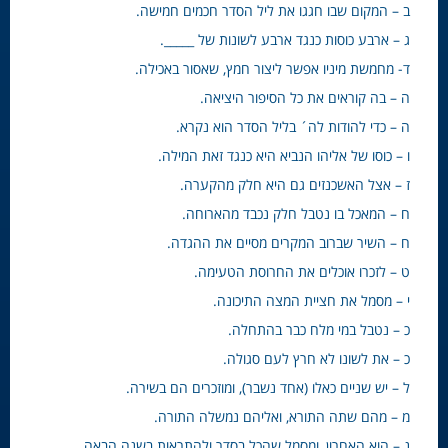
ב – המקום שבו חגגו את ליל הסדר חכמים חמישה.
ג – ארבע כוסות כנגד ארבע לשונות של _____.
ד- מחמשת מיניו אפשר ליצור חמץ, שאסור באכילה.
ה – בה קוראים את כל הסיפור היציאה.
ה – כדי להודות לה´ בליל הסדר הוא נקרא.
ו – כוסו של אליהו הנביא היא כנגד זאת המילה.
ז – אצל האשכנזים גם היא חלק מהקערה.
ח – המאכל בו נטבל חלק נכבד מהארוחה.
ח – השיר שברוב המקרים מסיים את ההגדה.
ט – לזכרו אוכלים את החרוסת הטעימה.
י – מסמל את חציית המצה התיכונה.
כ – נטבל במי מלח כבר בהתחלה.
כ – את לשונו לא חרץ לעם סגולה.
ל – יש שניים כאלו (אחד נשבר), ומוזכרים הם בשירה.
מ – מהם שתה התורא, ואליהם נמשלה התורה.
נ – הוא האחרון, ומסמל שהכל בסדר ולהתראות בשנה הבאה.