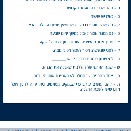
ס – ההר שבו קרה מעמד הקדושה.
ס – כאלו יש שישה.
ע – מה שהיו סופרים במצווה שתמשיך יומיום עד לחג הבא.
פ – גם ממנה אסור לאכול במשך ימים שבעה.
צ – מתוך אחד מהשירים: אותם בתוך הים ה´ שִקע.
ק – לפני שנעשה, אסור לאכול אפילו מצה.
ר – למי שנתן סימנים במכות קראו ________.
ש – שמה הארמי של הזללנית שאכלה את הגדיא.
ת – אחד מהבנים, שבהחלט לא מאפיינת אותו העורמה.
ת – להם עושים עירוב כדי שבמקים מסויימים ניתן יהיה להכין אוכל
מיום שישי לשבת המלכה.
הארגון
שירותי צהר
המתנדבים
צהר בתקשורת
מאמרים וספרים