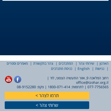
הארגון
שירותי צהר
המתנדבים
צהר בתקשורת
מאמרים וספרים
נגישות
English
כניסת מתנדבים
רחוב המלאכה 9, אזור התעשיה הצפוני, לוד |
office@tzohar.org.il
077-7756565
| לתרומות:
1800-071-414
| פקס: 08-9152280
תרמו לצהר
שרותי צהר