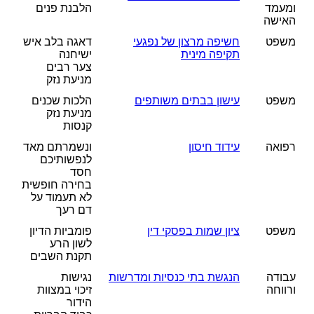
ומעמד
הלבנת פנים
האישה
משפט
חשיפה מרצון של נפגעי
דאגה בלב איש
תקיפה מינית
ישיחנה
צער רבים
מניעת נזק
משפט
עישון בבתים משותפים
הלכות שכנים
מניעת נזק
קנסות
רפואה
עידוד חיסון
ונשמרתם מאד
לנפשותיכם
חסד
בחירה חופשית
לא תעמוד על
דם רעך
משפט
ציון שמות בפסקי דין
פומביות הדיון
לשון הרע
תקנת השבים
עבודה
הנגשת בתי כנסיות ומדרשות
נגישות
ורווחה
זיכוי במצוות
הידור