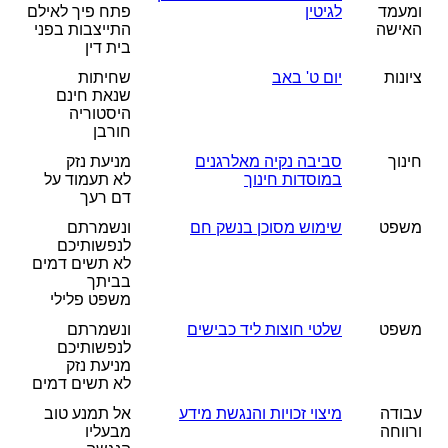
ומעמד
לגיטין
פתח פיך לאילם
האישה
התייצבות בפני
בית דין
ציונות
יום ט' באב
שחיתות
שנאת חינם
היסטוריה
חורבן
חינוך
סביבה נקיה מאלרגנים
מניעת נזק
במוסדות חינוך
לא תעמוד על
דם רעך
משפט
שימוש מסוכן בנשק חם
ונשמרתם
לנפשותיכם
לא תשים דמים
בביתך
משפט פלילי
משפט
שלטי חוצות ליד כבישים
ונשמרתם
לנפשותיכם
מניעת נזק
לא תשים דמים
עבודה
מיצוי זכויות והנגשת מידע
אל תמנע טוב
ורווחה
מבעליו