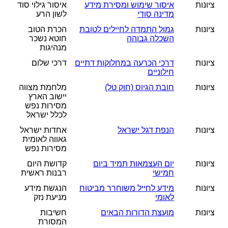
ציונות
איסור שימוש ומסירת מידע
איסור גילוי סוד
מדינה סודי
לשון הרע
ציונות
גמול התמדה לחיילים לטובת
הכרת הטוב
השכלה גבוהה
חוטא נשכר
מנהיגות
ציונות
דרכי הכרעה במחלוקות דתיים
דרכי שלום
חילוניים
ציונות
חובת הגיוס (חוק טל)
מלחמת מצווה
יישוב הארץ
מסירות נפש
לכלל ישראל
ציונות
הנפת דגל ישראל
אחדות ישראל
גאווה לאומית
מסירות נפש
ציונות
יום העצמאות תמיד ביום
קדושת היום
חמישי
רבנות ראשית
ציונות
מידע לחייל משוחרר מביטוח
הנגשת מידע
לאומי
מניעת נזק
ציונות
מועצת הדורות הבאים
חשיבות
המסורת