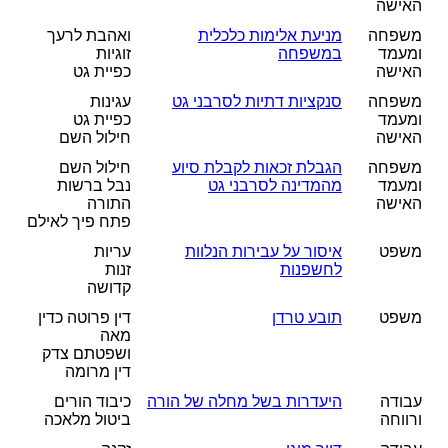
האישה
משפחה
מניעת אלימות כלכלית
ואהבת לרעך
ומעמד
במשפחה
זוגיות
האישה
כפיית גט
משפחה
סנקציות דתיות לסרבני גט
עגינות
ומעמד
כפיית גט
האישה
חילול השם
משפחה
הגבלת זכאות לקבלת סיוע
חילול השם
ומעמד
מהמדינה לסרבני גט
נבל ברשות
האישה
התורה
פתח פיך לאילם
משפט
איסור על עבירות הנלוות
עריות
לחשפנות
זנות
קדושה
משפט
תובע טרדן
דין פרוטה כדין
מאה
ושפטתם צדק
דין מרומה
עבודה
היעדרות בשל מחלה של הורה
כיבוד הורים
ורווחה
ביטול מלאכה