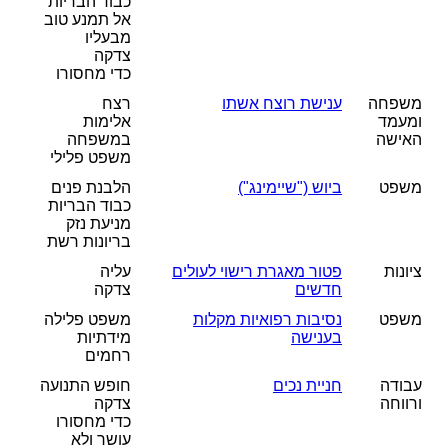
כבוד הבריות
אל תמנע טוב
מבעליו
צדקה
כדי מחסורו
משפחה
ענישת רוצח אשתו
רצח
ומעמד
אלימות
האישה
במשפחה
משפט פלילי
משפט
ביוש ("שיימינג")
הלבנת פנים
כבוד הבריות
מניעת נזק
בריונות רשת
ציונות
פטור מאגרת רישוי לעולים
עליה
חדשים
צדקה
משפט
נסיבות רפואיות מקלות
משפט פלילה
בענישה
מידתיות
רחמים
עבודה
חניית נכים
חופש התנועה
ורווחה
צדקה
כדי מחסורו
עושר ולא