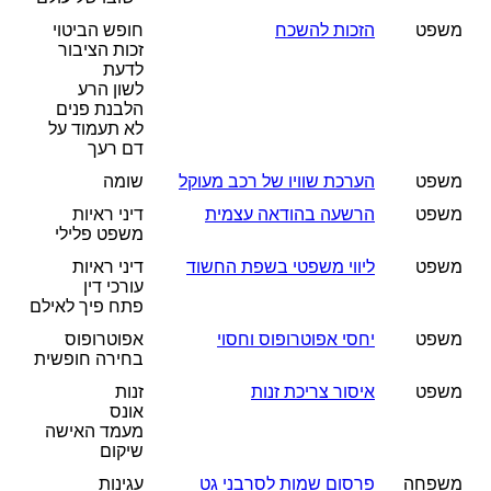
משפט
הזכות להשכח
חופש הביטוי
זכות הציבור
לדעת
לשון הרע
הלבנת פנים
לא תעמוד על
דם רעך
משפט
הערכת שוויו של רכב מעוקל
שומה
משפט
הרשעה בהודאה עצמית
דיני ראיות
משפט פלילי
משפט
ליווי משפטי בשפת החשוד
דיני ראיות
עורכי דין
פתח פיך לאילם
משפט
יחסי אפוטרופוס וחסוי
אפוטרופוס
בחירה חופשית
משפט
איסור צריכת זנות
זנות
אונס
מעמד האישה
שיקום
משפחה
פרסום שמות לסרבני גט
עגינות