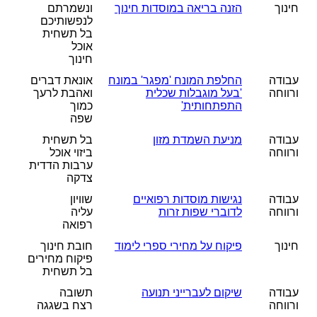
חינוך
הזנה בריאה במוסדות חינוך
ונשמרתם
לנפשותיכם
בל תשחית
אוכל
חינוך
עבודה
החלפת המונח 'מפגר' במונח
אונאת דברים
ורווחה
'בעל מוגבלות שכלית
ואהבת לרעך
התפתחותית'
כמוך
שפה
עבודה
מניעת השמדת מזון
בל תשחית
ורווחה
ביזוי אוכל
ערבות הדדית
צדקה
עבודה
נגישות מוסדות רפואיים
שוויון
ורווחה
לדוברי שפות זרות
עליה
רפואה
חינוך
פיקוח על מחירי ספרי לימוד
חובת חינוך
פיקוח מחירים
בל תשחית
עבודה
שיקום לעברייני תנועה
תשובה
ורווחה
רצח בשגגה