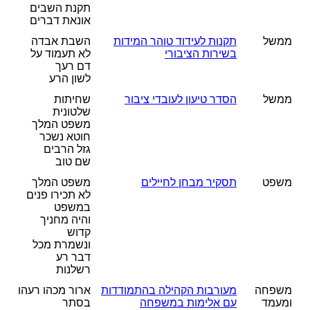
תקנת השבים
אונאת דברים
ממשל
תקנות לעידוד טוהר המידות
השבת אבדה
בשירות הציבורי
לא תעמוד על
דם רעך
לשון הרע
ממשל
הסדר טיעון לעובדי ציבור
שחיתות
שלטונית
משפט המלך
חוטא נשכר
גזל הרבים
שם טוב
משפט
תסקיר מבחן לחיילים
משפט המלך
לא תכירו פנים
במשפט
והיה מחניך
קדוש
ונשמרת מכל
דבר רע
רשלנות
משפחה
מעורבות הקהילה בהתמודדות
ארור מכהו רעהו
ומעמד
עם אלימות במשפחה
בסתר