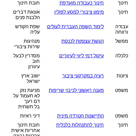
חינוך
חינוך כעבודה מועדפת
חובת חינוך
חינוך
מימון ציבורי למסע לפולין
אונאת דברים
הלבנת פנים
עבודה
לימוד השפה העברית לעולים
שפת הקודש
ורווחה
עליה
ממשל
הגשת עצומות לכנסת
מנהיגות
שירות ציבורי
כלכלה
עיקול דמי ליווי לעיוורים
מסדרין לבעל
חוב
עיוורון
ציונות
רעיה במקרקעי ציבור
ישוב ארץ
ישראל
משפט
מענה ראשוני לכיבוי שריפות
מניעת נזק
לא תעמוד על
דם רעך
בל תשחית
משפט
התיישנות הטרדה מינית
דיני ראיות
חינוך
חינוך להתנהלות כלכלית
חובת חינוך
אחריות אישית
צרכנות נבונה