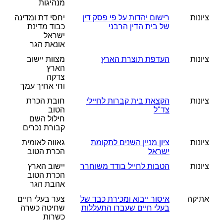
מנהיגות
ציונות
רישום יהדות על פי פסק דין
יחסי דת ומדינה
של בית הדין הרבני
כבוד מדינת
ישראל
אונאת הגר
ציונות
העדפת תוצרת הארץ
מצוות יישוב
הארץ
צדקה
וחי אחיך עמך
ציונות
הקצאת בית קברות לחיילי
חובת הכרת
צד"ל
הטוב
חילול השם
קבורת נכרים
ציונות
ציון מניין השנים לתקומת
גאווה לאומית
ישראל
הכרת הטוב
ציונות
הטבות לחייל בודד משוחרר
יישוב הארץ
הכרת הטוב
אהבת הגר
אתיקה
איסור ייבוא ומכירת כבד של
צער בעלי חיים
בעלי חיים שעברו התעללות
שחיטה כשרה
כשרות