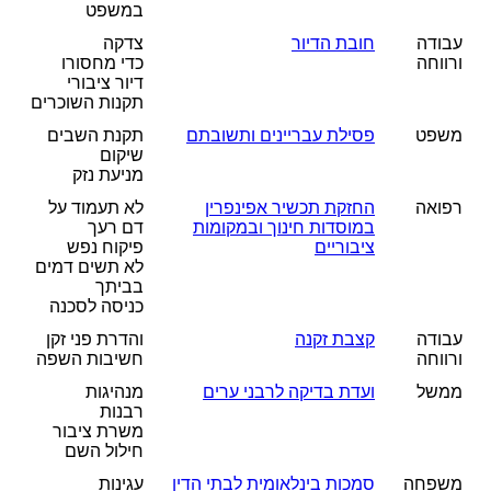
במשפט
עבודה
חובת הדיור
צדקה
ורווחה
כדי מחסורו
דיור ציבורי
תקנות השוכרים
משפט
פסילת עבריינים ותשובתם
תקנת השבים
שיקום
מניעת נזק
רפואה
החזקת תכשיר אפינפרין
לא תעמוד על
במוסדות חינוך ובמקומות
דם רעך
ציבוריים
פיקוח נפש
לא תשים דמים
בביתך
כניסה לסכנה
עבודה
קצבת זקנה
והדרת פני זקן
ורווחה
חשיבות השפה
ממשל
ועדת בדיקה לרבני ערים
מנהיגות
רבנות
משרת ציבור
חילול השם
משפחה
סמכות בינלאומית לבתי הדין
עגינות