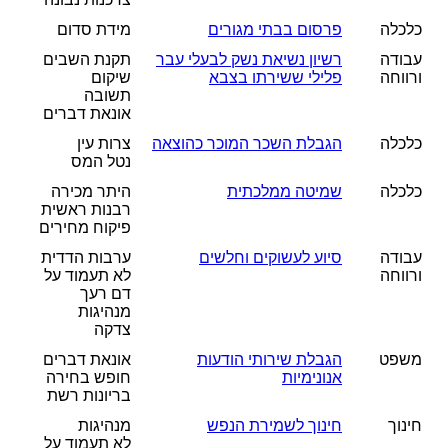
כלכלה
פרסום בבתי מגורים
מידת סדום
עבודה
רשיון נשיאת נשק לבעלי עבר
תקנת השבים
ורווחה
פלילי ששירתו בצבא
שיקום
תשובה
אונאת דברים
כלכלה
הגבלת השכר המוכר כהוצאה
צרות עין
נטל המס
כלכלה
שמיטה ממלכתית
היתר מכירה
רבנות ראשית
פיקוח מחירים
עבודה
סיוע לעשוקים וחלשים
ערבות הדדית
ורווחה
לא תעמוד על
דם רעך
מנהיגות
צדקה
משפט
הגבלת שירותי הודעות
אונאת דברים
אנונימיות
חופש בחירה
בריונות רשת
חינוך
חינוך לשמירת הנפש
מנהיגות
לא תעמוד על