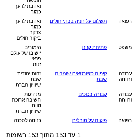
הנגשה
ואהבת לרעך
כמוך
רפואה
תשלום על חניה בבתי חולים
ואהבת לרעך
כמוך
צדקה
ביקור חולים
משפט
פתיחת קזינו
הימורים
יישובו של עולם
פנאי
זנות
עבודה
קיפוח ספורטאים שומרים
זהות יהודית
ורווחה
שבת
שבת
שיוויון חברתי
עבודה
קבורה בכוכים
מנהיגות
ורווחה
חשיבה ארוכת
טווח
שיוויון חברתי
רפואה
פיקוח על מוהלים
כניסה לסכנה
1 עד 153 מתוך 153 רשומות