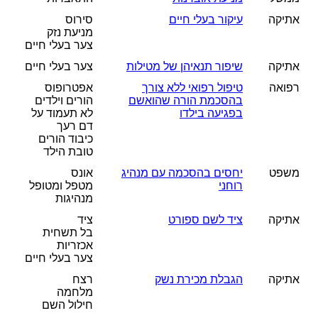
אתיקה
עיקור בעלי חיים
סירוס
מניעת נזק
צער בעלי חיים
אתיקה
שיפור תנאיהן של מטילות
צער בעלי חיים
רפואה
טיפול רפואי ללא צורך
אפטרופוס
בהסכמת הורה שהואשם
הורים וילדים
בפגיעה בילדו
לא תעמוד על
דם רעך
כיבוד הורים
טובת הילד
משפט
יחסים בהסכמה עם מנהיג
אונס
רוחני
מטפל ומטופל
מנהיגות
אתיקה
ציד לשם ספורט
ציד
הארגון
בל תשחית
אכזריות
פעילות צהר
צער בעלי חיים
משב
אתיקה
הגבלת מכירת נשק
רצח
כניסת מתנדבים
מלחמה
חילול השם