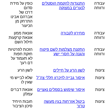
עבודה
התנגדות להקמת הוסטלים
כופין על מידת
ורווחה
לנערים במצוקה
סדום
דרכו של
אברהם אבינו
התרחק מן
הכיעור
עבודה
מחירון לקבורה
אונאת ממון
ורווחה
אונאת קרקעות
חילול השם
עבודה
התקנת מצלמות לשם פיקוח
הזכות לפרטיות
ורווחה
והגנה על חסרי ישע
חזקת חפות
לא תעמוד על
דם רעך
ציונות
לשון הרע על חיילים
לשון הרע
ציונות
איסור גבייה לזיכרון חללי צה"ל
שלא לבייש מי
שאין לו
ציונות
איסור שימוש בסמלים נאציים
אונאת דברים
עמלק
ציונות
ביטול אזרחות בגין מעשה
חובות היחיד
טרור
סיכון הציבור