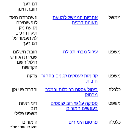
דם רעך
חובת חינוך
ממשל
אחריות הממשל למניעת
ונשמרתם מאד
תאונות דרכים
לנפשותיכם
מניעת נזק
תיקון דרכים
לא תעמוד על
דם רעך
משפט
עיקול מבתי תפילה
חובת תשלום
שמירת הקודש
חילול השם
הקדשות
משפט
קדימות לעסקים קטנים בהחזר
צדקה
חובות
כלכלה
ביטול עסקה ברוכלות ובמכר
והדרת פני זקן
מרחוק
משפט
פסיקה על פי רוב שופטים
דיני ראיות
בעונשים חמורים
רוב
משפט פלילי
כלכלה
פרסום הימורים
הימורים
יישובו של עולם