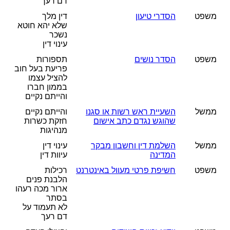
דם רעך
משפט
הסדרי טיעון
דין מלך
שלא יהא חוטא
נשכר
עינוי דין
משפט
הסדר נושים
תספורות
פריעת בעל חוב
להציל עצמו
בממון חברו
והייתם נקיים
ממשל
השעיית ראש רשות או סגנו
והייתם נקיים
שהוגש נגדם כתב אישום
חזקת כשרות
מנהיגות
ממשל
השלמת דין וחשבון מבקר
עינוי דין
המדינה
עיוות דין
משפט
חשיפת פרטי מעוול באינטרנט
רכילות
הלבנת פנים
ארור מכה רעהו
בסתר
לא תעמוד על
דם רעך