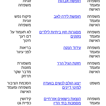
משפחה
חופשת אבהות
זוגיות
ומעמד
משפחה
האישה
משפחה
חופשת לידה לאב
פיקוח נפש
ומעמד
זוגיות
האישה
משפחה
משפחה
מסגרות חוץ ביתיות לילדים
לא תעמוד על
ומעמד
נזקקים
דם רעך
האישה
חינוך
משפחה
עידוד הנקה
בריאות
ומעמד
לפני עיוור
האישה
משפחה
חזקת הגיל הרך
משמורת
ומעמד
מזונות
האישה
מדבר שקר
תרחק
משפט
ייצוג הולם לנשים בוועדה
הסכמת הציבור
למינוי דיינים
משפחה ומעמד
האישה
משפחה
הוצאת נישואים אזרחיים
קידושין
ומעמד
מסמכות בתי הדין
כפיית גט