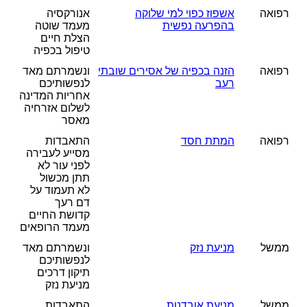
רפואה
אשפוז כפוי למי שלוקה
אנורקסיה
בהפרעה נפשית
מעמד שוטה
הצלת חיים
טיפול בכפיה
רפואה
הזנה בכפיה של אסירים שובתי
ונשמרתם מאד
רעב
לנפשותיכם
אחריות המדינה
לשלום אזרחיה
מאסר
רפואה
המתת חסד
התאבדות
מסייע לעבירה
לפני עור לא
תתן מכשול
לא תעמוד על
דם רעך
קדושת החיים
מעמד הרופאים
ממשל
מניעת נזק
ונשמרתם מאד
לנפשותיכם
תיקון דרכים
מניעת נזק
ממשל
מניעת אובדנות
התאבדות