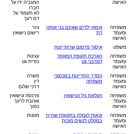
האישה
המגביה ידו על
חברו
לא תעמוד על
דם רעך
משפחה
אימוץ ילדים שאינם בני אותה
גיור
ומעמד
דת
רישום נישואין
האישה
משפט
איסור פרסום שרותי זנות
משפחה
הארכת תקופת המאסר
עגינות
ומעמד
לסרבני גט
כפיית גט
האישה
משפחה
הסדר התדיינות בסכסוכי
פשרה
ומעמד
משפחה
דין
האישה
דרכי שלום
משפחה
העלאת גיל הנישואין
פרנסה ונישואין
ומעמד
ואהבת לרעך
האישה
כמוך
משפחה
זכאות לגמלה בתקופת שהייה
מזונות
ומעמד
במקלט לנשים מוכות
האישה