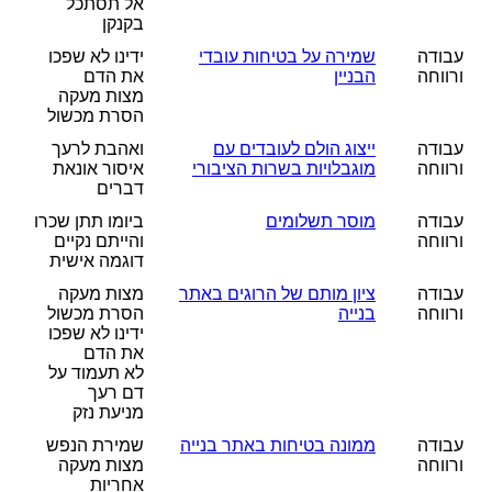
אל תסתכל
בקנקן
עבודה
שמירה על בטיחות עובדי
ידינו לא שפכו
ורווחה
הבניין
את הדם
מצות מעקה
הסרת מכשול
עבודה
ייצוג הולם לעובדים עם
ואהבת לרעך
ורווחה
מוגבלויות בשרות הציבורי
איסור אונאת
דברים
עבודה
מוסר תשלומים
ביומו תתן שכרו
ורווחה
והייתם נקיים
דוגמה אישית
עבודה
ציון מותם של הרוגים באתר
מצות מעקה
ורווחה
בנייה
הסרת מכשול
ידינו לא שפכו
את הדם
לא תעמוד על
דם רעך
מניעת נזק
עבודה
ממונה בטיחות באתר בנייה
שמירת הנפש
ורווחה
מצות מעקה
אחריות