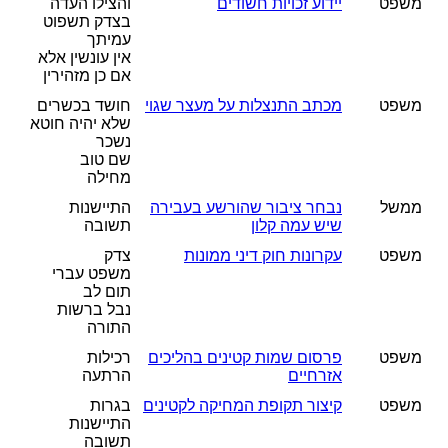
משפט
יידוע זכויות חשודים
והצילו העדה
בצדק תשפוט
עמיתך
אין עונשין אלא
אם כן מזהירין
משפט
מכתב התנצלות על מעצר שגוי
חושד בכשרים
שלא יהיה חוטא
נשכר
שם טוב
מחילה
ממשל
נבחר ציבור שהורשע בעבירה
התיישנות
שיש עמה קלון
תשובה
משפט
עקרונות חוק דיני ממונות
צדק
משפט עברי
תום לב
נבל ברשות
התורה
משפט
פרסום שמות קטינים בהליכים
רכילות
אזרחיים
הרתעה
משפט
קיצור תקופת המחיקה לקטינים
בגרות
התיישנות
תשובה