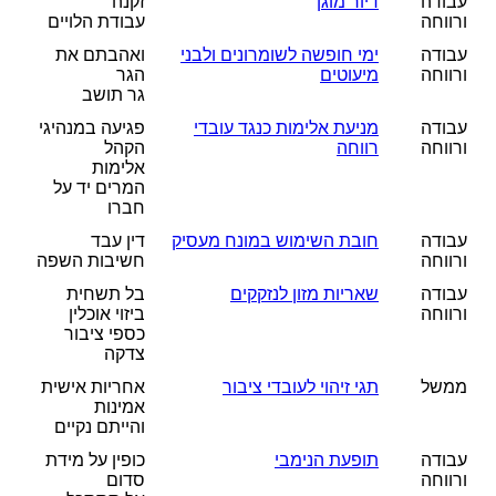
עבודה
דיור מוגן
זקנה
ורווחה
עבודת הלויים
עבודה
ימי חופשה לשומרונים ולבני
ואהבתם את
ורווחה
מיעוטים
הגר
גר תושב
עבודה
מניעת אלימות כנגד עובדי
פגיעה במנהיגי
ורווחה
רווחה
הקהל
אלימות
המרים יד על
חברו
עבודה
חובת השימוש במונח מעסיק
דין עבד
ורווחה
חשיבות השפה
עבודה
שאריות מזון לנזקקים
בל תשחית
ורווחה
ביזוי אוכלין
כספי ציבור
צדקה
ממשל
תגי זיהוי לעובדי ציבור
אחריות אישית
אמינות
והייתם נקיים
עבודה
תופעת הנימבי
כופין על מידת
ורווחה
סדום