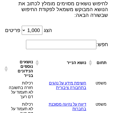
לחיפוש נושאים מסוימים מומלץ לכתוב את
הנושא המבוקש משמאל לפקודת החיפוש
שבשורה הבאה:
הצג
פריטים
חפש:
נושאים
תחום
נושא הנייר
נוספים
הנידונים
בנייר
משפט
חשיפת מידע על נהגים
רכילות
בתחבורה ציבורית
חזרה בתשובה
לא תעמוד על
דם רעך
משפט
דיווח על נהיגה מסוכנת
רכילות
בחברות
לא תעמוד על