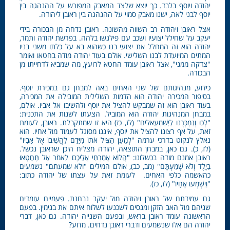
יהודה ויוסף בלבד. כך יוצא שלצד המאבק המפורש על ההנהגה בין
יוסף לבני לאה, ישנו מאבק סמוי על ההנהגה בין ראובן ליהודה.
אצל ראובן ויהודה רב השווה מהשונה. ראובן נדחה מן הבכורה בידי
יעקב על שחילל יצועיו ושכב עם פילגשו בלהה. בפרשת יהודה ותמר,
יהודה הוא זה המחלל את יצועי בנו כשהוא בא על כלתו משני בניו
המתים המיועדת לבנו השלישי. אולם בעוד יהודה מודה בחטאו ואומר
"צדקה ממני", אצל ראובן עומד החטא לרועץ, מה שמביא לדחייתו מן
הבכורה.
כידוע, מנהיגותם של שני האחים באה למבחן גם במכירת יוסף.
בסיפור המכירה יהודה הוא הדמות השלילית המובילה את המכירה,
בעוד ראובן הוא זה שמבקש להציל את יוסף ולהשיבו אל אביו. אולם,
במבחן המנהיגות יהודה הוא המוביל. הצעתו לשנות את התכנית:
"לְכוּ וְנִמְכְּרֶנּוּ לַיִּשְׁמְעֵאלִים" (לז, כז) היא זו שמתקבלת. ראובן, לעומת
זאת, על אף רצונו להציל את יוסף, איננו מסוגל לעמוד מול אחיו. הוא
נאלץ לנקוט בדרכי ערמה "לְמַעַן הַצִּיל אֹתוֹ מִיָּדָם לַהֲשִׁיבוֹ אֶל אָבִיו"
(לז, כ). גם כאן, במבחן התוצאה, יהודה מצליח היכן שראובן נכשל.
ראובן אמנם מודה בכשלונו: "הֲלוֹא אָמַרְתִּי אֲלֵיכֶם לֵאמֹר אַל תֶּחֶטְאוּ
בַיֶּלֶד וְלֹא שְׁמַעְתֶּם" (מב, כב), אולם המילים "ולא שמעתם" נשמעים
כהאשמה כלפי האחים. לעומת זאת על עצתו של יהודה כתוב:
"וַיִּשְׁמְעוּ אֶחָיו" (לז, כז).
גם עמידתם של ראובן ויהודה מול יעקב נבחנת. פעמיים עומדים
שניהם מול האב הזקן ומנסים לשכנעו לשלוח איתם את בנימין. בפעם
הראשונה עומד ראובן בראש, ובפעם השנייה יהודה. גם כאן, דברי
יהודה הם אלו שנשמעים ודברי ראובן נדחים. מדוע?