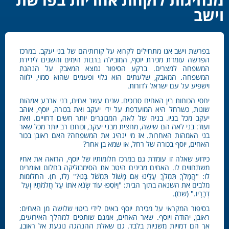
וישב
בפרשת וישב אנו מתחילים לקרוא על קורותיהם של בני יעקב. במרכז
הפרשה עומדת מכירת יוסף, המובילה ברבות הימים והשנים לירידת
המשפחה למצרים. ברקע הסיפור נמצא המאבק על הנהגת
המשפחה. המאבק, שלעתים הוא גלוי ופעמים שהוא סמוי, ילווה
וישפיע על עם ישראל לדורות.
יחסי הכוחות בין האחים סבוכים. שנים עשר אחים, בני ארבע אמהות
שונות, כשרחל היא המועדפת על ידי יעקב ואת בכורה, יוסף, אוהב
יעקב מכל בניו. בניה של לאה, המבוגרים יותר חשים דחויים. זאת
ועוד: בני לאה הם שישה, מחצית מבני יעקב, וכוחם רב יותר מכל שאר
בני האמהות האחרות. אז מי ינהיג את המשפחה? האם ראובן בכור
האחים, יוסף בכורה של רחל, או שמא בן אחר?
כידוע שאלה זו עומדת גם במרכז חלומותיו של יוסף, הרואה את אחיו
משתחווים לו. האחים מבינים היטב את הסימבוליקה בחלום ואומרים
לו: "הֲמָלֹךְ תִּמְלֹךְ עָלֵינוּ אִם מָשׁוֹל תִּמְשֹׁל בָּנוּ?" (לז, ח). החלומות
מלבים את השנאה בתוך הבית: "וַיּוֹסִפוּ עוֹד שְׂנֹא אֹתוֹ עַל חֲלֹמֹתָיו וְעַל
דְּבָרָיו." (שם).
בסיפור המקראי על מכירת יוסף באים לידי ביטוי שלושה מן האחים:
ראובן, יהודה ויוסף. שאר האחים, אמנם שותפים למהלך האירועים,
אך הם דמויות משניות בלבד. גם שאלת ההנהגה נוגעת אל ראובן,