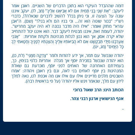
דומה שההבדל העיקרי הוא בתוכן הדברים של השניים. ראובן אומר
ליעקב: "אֶת שְׁנֵי בָנַי תָּמִית אִם לֹא אֲבִיאֶנּוּ אֵלֶיךָ" (מב, לז). יעקב איננו
עונה על הצעה זו. וכי ניתן בכלל להשיב לדברים שכאלה?!, כדברי
רש"י: "בכור שוטה הוא זה… וכי בניו הם ולא בני?!" (שם). ה"אבן
עזרא" מחזק ואומר: "אילו היה מדבר נכונה לא היה יעקב מחריש".
יהודה, לעומת זאת, איננו מבטיח ליעקב דבר. הוא איננו יכול להתחייב
שלא יקרה אסון, אך הוא נכון לגלות מנהיגות ולקחת אחריות: "אָנֹכִי
אֶעֶרְבֶנּוּ מִיָּדִי תְּבַקְשֶׁנּוּ אִם לֹא הֲבִיאֹתִיו אֵלֶיךָ וְהִצַּגְתִּיו לְפָנֶיךָ וְחָטָאתִי לְךָ
כָּל הַיָּמִים" (מג, יט).
יהודה שנכשל עם תמר, אך ידע להודות ולומר "צָדְקָה מִמֶּנִּי" (לח, כו),
הוא יהודה שנכשל במכירת יוסף אך מגלה אחריות כלפי בנימין. כך,
בעמידתם האחרונה של האחים לפני יוסף, מוכרעת גם שאלת
המנהיגות בין יוסף לאחים בני לאה, וגם בין ראובן ויהודה: 'אמרו
השבטים מלכים מדיינים אילו עם אילו אנו מה אכפת לנו, נאה למלך
לידון עם מלך, שנאמר ויגש אליו יהודה' (על פי בראשית רבה).
הכותב הינו: הרב שאול ברוכי
אגף הנישואין ארגון רבני צהר.