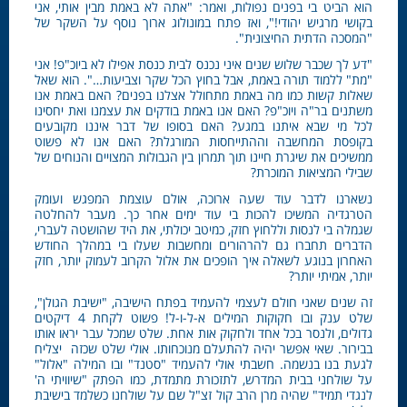
הוא הביט בי בפנים נפולות, ואמר: "אתה לא באמת מבין אותי, אני
בקושי מרגיש יהודי!", ואז פתח במונולוג ארוך נוסף על השקר של
"המסכה הדתית החיצונית".
"דע לך שכבר שלוש שנים איני נכנס לבית כנסת אפילו לא ביוכ"פ! אני
"מת" ללמוד תורה באמת, אבל בחוץ הכל שקר וצביעות…". הוא שאל
שאלות קשות כמו מה באמת מתחולל אצלנו בפנים? האם באמת אנו
משתנים בר"ה ויוכ"פ? האם אנו באמת בודקים את עצמנו ואת יחסינו
לכל מי שבא איתנו במגע? האם בסופו של דבר איננו מקובעים
בקופסת המחשבה וההתייחסות המורגלת? האם אנו לא פשוט
ממשיכים את שיגרת חיינו תוך תמרון בין הגבולות המצויים והנוחים של
שבילי המציאות המוכרת?
נשארנו לדבר עוד שעה ארוכה, אולם עוצמת המפגש ועומק
הטרגדיה המשיכו להכות בי עוד ימים אחר כך. מעבר להחלטה
שגמלה בי לנסות וללחוץ חזק, כמיטב יכולתי, את היד שהושטה לעברי,
הדברים תחברו גם להרהורים ומחשבות שעלו בי במהלך החודש
האחרון בנוגע לשאלה איך הופכים את אלול הקרוב לעמוק יותר, חזק
יותר, אמיתי יותר?
זה שנים שאני חולם לעצמי להעמיד בפתח הישיבה, "ישיבת הגולן",
שלט ענק ובו חקוקות המילים א-ל-ו-ל! פשוט לקחת 4 דיקטים
גדולים, ולנסר בכל אחד ולחקוק אות אחת. שלט שמכל עבר יראו אותו
בבירור. שאי אפשר יהיה להתעלם מנוכחותו. אולי שלט שכזה יצליח
לגעת בנו בנשמה. חשבתי אולי להעמיד "סטנד" ובו המילה "אלול"
על שולחני בבית המדרש, לתזכורת מתמדת, כמו הפתק "שיוויתי ה'
לנגדי תמיד" שהיה מרן הרב קול זצ"ל שם על שולחנו כשלמד בישיבת