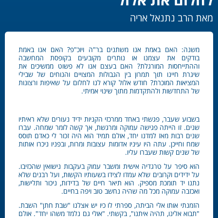
מאת הרב נתנאל אריה
משנה: האם באמת אנו משתנים בר"ה ויוכ"פ? האם אנו באמת
בודקים את עצמנו או נותרים מקובעים בקופסת המחשבה
וההתייחסות המורגלת? האם בעצם אנו לא פשוט ממשיכים את
שיגרת חיינו תוך תמרון בין הגבולות המצויים והנוחים של שבילי
המציאות המוכרת? חודש אלול קורא לנו לחלום על שאיפות ורצונות
של התחדשות ולהתקדמות מתוך שינוי אמיתי.
בשבוע שעבר, פגשתי באחד ממרכזי הקניות ידיד נעורים שלא ראיתיו
שנים. זו הייתה פגישה עמוקה ומרגשת, אך קשה לומר שמחה. עברו
שנים רבות מאז למדנו יחד, אולם תמיד הוא היה זכור לי כאדם תוסס
שמח וחייכן. עתה היו עיניו אדומות עצובות ומרות, ובפניו ניכרו אותות
של שנים קשות שעברו עליו.
הוא סיפר על טרגדיה אישית ומשבר עמוק בעקבות נישואין שהכזיבו.
על ידידים וקרובים שלא עמדו לצידו בשעותיו הקשות, ועל רבנים שלא
נתנו יד תומכת מספיק. הוא תיאר חיים של בדידות, ניכור ותלישות,
ואכזבה עמוקה מכל מה שהיה נחשב טוב ויפה בחיים.
הזמנתי אותו אלי הביתה, ספרתי לו כיו יש אצלנו "שבת חתן" השבת.
"תבוא אלינו, תהיה איתנו", בקשתי. "אולי גם נלמד משהו יחד". אולם