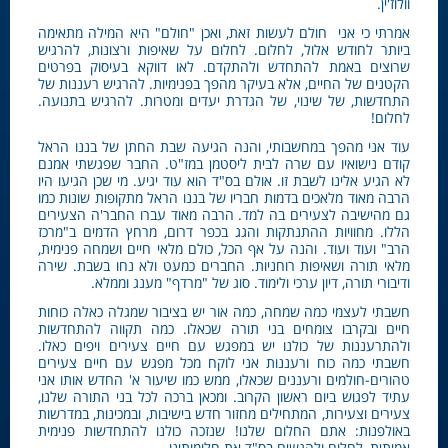
וולוז'ין.
אמרתי כי אני חולם לעשות זאת, ואכן "חולם" היא המילה מתאימה
ביותר לחודש אלול, לחלום. לחלום על שאיפות ורצונות, להרגיש
שרוצים באמת להתחדש ולהתקדם. לאו דווקא בעיסוק בפרטים
הקטנים של החיים, אלא בעיקר מהפך בפנימיות. להרגיש רעננות של
התחדשות, של שינוי, של הגדרת יעדים ומטרות. להרגיש בתנועה.
לחלום!
עוד אני מהפך במחשבותי, והנה הגיעה שבת החתן של בננו הראל
קודם נישואיו עם שרה לבית ליסטמן במז"ט. החבר שפגשתי אמנם
לא הגיע אלינו לשבת זו. אולם בס"ד הוא עוד יגיע. מי שכן הגיעו היו
הרבה מאוד מלאכים בדמות חבריו של בננו הראל מתקופות שונות כמו
גם מהישיבה לצעירים בה למד. הרבה מאוד עברו החבר'ה הצעירים
הללו. מחוויות ההתנתקות והגג בכפר דרום, מרחץ הדמים ב"מרכז
הרב" ועוד ועוד. והנה על אף הכל, כולם מלאי חיים ושמחה פנימית,
מלאי תורה ושאיפות רוחניות. החברים כמעט ולא נחו בשבת. שירה
ודיבורי תורה, דיון ערכי ולימוד. סוג של "מרדף" מענג וממלא.
חשבתי לעצמי כמה שמחה, כמה אור יש בציבור שמגלה כאלה כוחות
חיים ובקרבו צומחים בני תורה שכאלו. כמה תקווה להתחדשות
ולהתרעננות של כולנו יש במפגש עם חיים צעירים ויפים כאלו.
חשבתי כמה כוח ורעננות אני לוקח מכל מפגש עם חיים צעירים
טהורים-חולמים ורעננים שכאלו, ממש כמו שיעור א' החדש אותו אני
עתיד לפגוש ביום ראשון הקרוב. ומכאן ברכה לכל בני התורה שלנו,
צעירים וצעירות, המתחילים מחזור חדש בישיבות, ובמכינות, במדרשות
באולפנות: אתם החלום שלנו! שנזכה כולנו להתחדשות פנימית
אמיתית, לחלום ולהגשים בס"ד את חלומותינו.