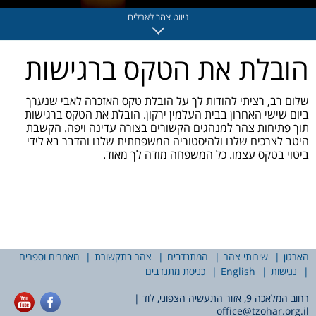
ניווט צהר לאבלים
שם
צהר לאבלים
הובלת את הטקס ברגישות
טלפון
רב להלוויה ולאזכרה
שלום רב, רציתי להודות לך על הובלת טקס האזכרה לאבי שנערך
דואייל
סידורי קבורה
ביום שישי האחרון בבית העלמין ירקון. הובלת את הטקס ברגישות
תוך פתיחות צהר למנהגים הקשורים בצורה עדינה ויפה. הקשבת
דיני אבלות
היטב לצרכים שלנו ולהיסטוריה המשפחתית שלנו והדבר בא לידי
ביטוי בטקס עצמו. כל המשפחה מודה לך מאוד.
מכתבי תודה
צרו קשר
הארגון
שירותי צהר
המתנדבים
צהר בתקשורת
מאמרים וספרים
נגישות
English
כניסת מתנדבים
רחוב המלאכה 9, אזור התעשיה הצפוני, לוד |
office@tzohar.org.il