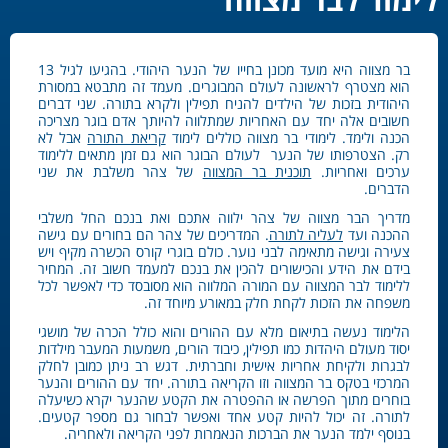
בר מצווה היא מועד מכונן בחייו של הנער היהודי. בהגיעו לגיל 13
הוא מצטרף לראשונה לעולם המבוגרים. מעמד זה מתבטא במסורת
היהודית בזכות של הילדים להניח תפילין ולקרא בתורה. שני דברים
חשובים אלה יחד עם האחריות שמתלווה להיותך אדם בוגר מצריכה
הכנה ולימד. לימודי בר מצווה כוללים לימוד
קריאת התורה
אבל לא
רק. הצטרפותו של הנער לעולם הבוגר הוא גם זמן מתאים ללימוד
ערכים ואחריות.
תוכנית בר המצווה
של צהר משלבת את שני
הדברים.
מדריך הבר מצווה של צהר ילווה אתכם ואת בנכם החל משלבי
ההכנה ועד
לעליה לתורה
. המדריכים של צהר הם בחורים עם גישה
צעירה וגישה מתאימה לבני נוער. כולם בוגרי קורס הכשרה מקיף ויש
בידם את הידע והכישורים להכין את בנכם למעמד חשוב זה. המחיר
ללימוד לבר המצווה עם המורה המלווה הוא מסובסד כדי לאפשר לכל
משפחה את הזכות לקחת חלק במאורע מיוחד זה.
הלימוד נעשה בתיאום מלא עם ההורים והוא כולל הכרה של מושגי
יסוד מעולם היהדות כמו תפילין, כיבוד הורים, משמעות המעבר מילדות
לבגרות ולקיחת אחריות אישית וחברתית. דגש רב ניתן כמובן לחלק
המרכזי בטקס בר המצווה וזו הקריאה בתורה. יחד עם ההורים והנער
בוחרים מתוך הפרשה או ההפטרה את הקטע שהנער יקרא כשיעלה
לתורה. זה יכול להיות קטע אחד ואפשר לבחור גם מספר קטעים.
בנוסף ילמד הנער את הברכות הנאמרות לפני הקריאה ולאחריה.