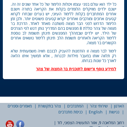
כל ילד הוא עולם בפני עצמו ויכולות הלימוד של כל אחד שונים זה זה.
ישנם ילדים מוזיקלים הלומדים בקלות את הקריאה בתורה וישנם
אחרים המתחברים בקלות ללימוד העיוני, יש נערים שבחרו לקרוא
קטעים ארוכים ומורכבים ואחרים יקראו קטעים פשוטים יותר. ולכן זמן
הלימוד הדרוש לפני הבר מצווה משתנה מאחד לאחד. הדרכת בר
מצווה של צהר כוללת 8 מפגשים בהם המדריך נותן דגש לפי הצרכים
של הילד. יש ילדים שבמהלך המפגשים תינתן תשומת לב נוספת
ללימוד הקריאה ולאחרים תשומת הלב תינתן ללימוד נושאים אחרים
הקשורים בר מצווה.
לימוד לבר מצווה זו הזדמנות להעניק לבנכם חוויה משמעותית שלא
רק תלווה אותו במעבר מילדות לבגרות , אלא תמשיך איתו הלאה
לאורך כל שנות בגרותו.
למידע נוסף ורישום לתוכנית בר המצוה של צהר
הארגון
שירותי צהר
המתנדבים
צהר בתקשורת
מאמרים וספרים
נגישות
English
כניסת מתנדבים
רחוב המלאכה 9, אזור התעשיה הצפוני, לוד |