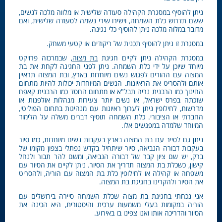
ניתן להוסיף במסגרת הקהילה סעודה שלישית או מלווה מלכה לנשים,
ששם תדרוש כלת השמחה, וישירו שירי נשמה לסעודה שלישית, ואם
מדובר במלוה מלכה ניתן להוסיף כלי נגינה.
במסגרת זו ניתן להוסיף תכנית של ריקודים או קטעי משחק.
במסגרת הקהילה ניתן לקיים חגיגת
בת מצוה
, שבמרכזה פרויקט
מיוחד שיוכן על ידי כלת השמחה. ניתן לפני החגיגה לקחת את בת
המצוה עם ההורים לפגוש נשים מיוחדות בארץ, ובת המצוה תראיין
אותם ולהסריט את הראיונות. הנשים המיוחדות יכולות להיות מתחום
החינוך כמו הרבנית נריה תבל"א או מתחום החסד כמו הרבנית קאפח
שזכתה בפרס ישראל, או נשים יותר צעירות מנהלות אולפנות או
מדרשות, לחילופין ניתן לערוך ראיונות עם מנהיגות בתחום הפוליטי,
החברתי או הציבורי. כלת השמחה תוסיף דברים משלה על הלימוד
המיוחד שלמדה במפגשים אלו.
ניתן גם לסייר עם בת המצוה בארץ בעקבות נשים מיוחדות, כמו סיור
בעקבות דבורה הנביאה, סיור שיתחיל בקדש נפתלי בצפון מקומו של
ברק, יש שם ציון קבר של דבורה הנביאה, ומשם להר תבור ולנחל
קישון, כשכלת בת המצוה תדריך את הסיור. ניתן לקיים את הסיור עם
משפחה או קהילה או לחילופין כלת בת המצוה עם הוריה, ולהסריט
את הסיור ולהקרינו בחגיגת בת המצוה.
אני נכחתי בחגיגת בת מצוה שכלת השמחה סיירה בירושלים עם
הוריה במקומות בעלי משמעות ערכית והיסטורית, היא הכינה את
הסיור והדריכה אותו ואנו צפינו בו באירוע.