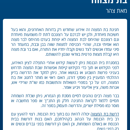
מאת צהר
חגיגת בת המצוה זה אירוע שחודש רק בדורות האחרונים, והוא בעל
חשיבות מיוחדת, ולכן יש לברכם על רצונכם לתת לו משמעות מיוחדת
וגם רצונכם שהיחס לבת המצוה לא יפחת בערכו מהיחס לבר מצוה
הוא אמיתי וכנה, שהרי הכניסה למצוות שווה בבן ובבת, במעמד הר
סיני עמדו אנשים לצד נשים וקבלו יחדיו את התורה, ואם בר ובת מצוה
היא קבלת מצוות פרטית בוודאי שנכון להשוותם.
במסגרת בית הכנסת ניתן לעשות קידוש אחרי התפלה לציון האירוע,
לפני הקידוש או תוך כדי הקידוש קיימת אפשרות שבת המצוה תדרוש
בעניני פרשת השבוע או בנושא אחר, ניתן למקד את הדרשה בדיון
ההלכתי המעניין בין פוסקי דורנו, האם ראוי או מותר לחגוג את בת
המצוה, דנו על כך בספרי השאלות והתשובות כמו שו"ת שרידי אש,
אגרות משה, ציץ אליעזר ויביע אומר.
בבר מצוה רבים נוהגים לסיים מסכת מן הגמרא, ניתן שכלת השמחה
תסיים ללמוד לקראת החגיגה חלק מן התנ"ך או ספר מחשבה או
מוסר כמו מסילת ישרים, והדרשה תעסוק בספר זה.
דרשת בת המצווה
יכולה להיות גם בתוך בית הכנסת. רצוי להועץ עם
רב בית הכנסת על הנהוג בקהילתכם, האם בנות דורשות בבית
הכנסת או באולם השמחות, וכן האם הן דורשות בפני גברים ונשים או
רק בפני נשים.