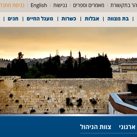
ר בתקשורת
מאמרים וספרים
נגישות
English
כניסת מתנד
בת מצווה
אבלות
כשרות
מעגל החיים
חגים
ארגוני
צוות הניהול