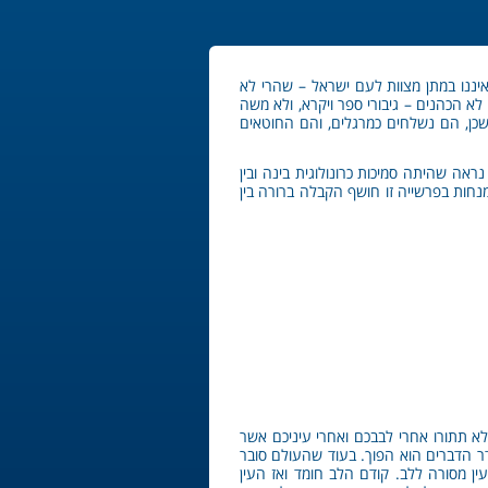
איננו במתן מצוות לעם ישראל – שהרי לא
א הכהנים – גיבורי ספר ויקרא, ולא משה
שכן, הם נשלחים כמרגלים, והם החוטאים
ראה שהיתה סמיכות כרונולוגית בינה ובין
נחות בפרשייה זו חושף הקבלה ברורה בין
לא תתורו אחרי לבבכם ואחרי עיניכם אשר
ר הדברים הוא הפוך. בעוד שהעולם סובר
 מסורה ללב. קודם הלב חומד ואז העין