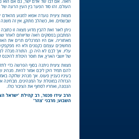
רואה. אם לבו של אדם ישר, גם אם הוא נח
העולם. זהו סוד הפער בין העין הרעה של 
מצוות ציצית נועדה אפוא למנוע מהאדם ל
שבשמים. ואז, כשהלב מתוקן, אין זה משנה ה
ניתן לאור זאת להבין מדוע מצווה זו כתו
המתבונן בפסוקים רואה שדיווחם לאחר שח
מאחוריה. אם היו המרגלים תרים את הארץ
מחשיבים עצמם כקטנים ולא היו מפקפקים 
עליו. אך לבם לא היה כן. התורה מגלה ל
של יושבי הארץ, את חוסר היכולת להיכנס ל
מצוות ציצית ניתנה בסוף הפרשה כדי לתק
להם תמיד היכן ליבם אמור להיות. מנהיג ש
בעיניו כעניין פעוט. אך מנהיג שלוקה באמו
הגדולה במוטלת על המנהיגים. מבחינה אוב
הנכונה, ואחריו לסחוף את הציבור כולו.
הרב עידו פכטר, רב קהילת 'ישראל הצ
השבוע; מרבני 'צהר'