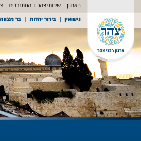
הארגון
שירותי צהר
המתנדבים
צה
נישואין
בירור יהדות
בר מצווה