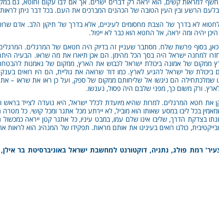
שף למראות קשים, הוא יראה רק דברים ישרים. אך אם לבו עקום וחוטא, גם במקו
בלעם הרשע ובין העין הטובה של הכהנים המברכים את העם. בכל דבר ניתן לראות ר
חטוא לא בדרך של הצבת מחסומים לעיניים, אלא בדרך של תיקון הלב. אדם שרוא
יכן יהיה ומה יראה, אל החטא הוא כבר לא ייפול.
בה כאן, בסוף פרשת שלח. מסתבר שעניין זה בדיוק היה חטאם של המרגלים. המרגלי
זרו למחנה ישראל היה בסך הכל מהימן. הם אכן תיארו את מה שראו. הבעיה הי
 ממקום של אמונה ביכולת ישראל לכבוש את הארץ, ממקום של נאמנות להבטחת ה'
ביכולת של ישראל להגיע לארץ. כמו דוד שרואה את גוליית, הם היו רואים בענק
נו שמלכתחילה הם ניגשו אל שליחותם ממקום של ספק, ועל כן ראו את שראו – את
ארץ. ורק משום כך, מפני שלבם היה פסול, נענשו.
ן את חטא המרגלים. למרות שהיא מיועדת לכלל ישראל, היא נועדה לצייד בראש ו
מאמין בכל ליבו במסע שאותו הוא מוביל, לא יירתע מכל אתגר ומכל קושי. כל מטרה ת
נתו בצדקת הדרך, שליבו אינו שלם עמו, במבט עיניו, כל אתגר קטן ייראה כמכשול ג
ייקטיבית, כולנו רואים בעינינו את אותם מראות. תפקידו של המנהיג הוא לראו
עיר' רמת פולג, נתניה, דוקטורנט למחשבת ישראל באוניברסיטת בר אילן