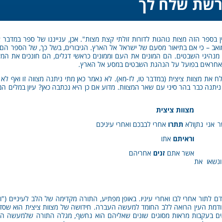
רשת שלח לך
ן בספר הזה מצות נוהגות לדורות זולתי קצת מצות". אכן, ענייננו של ספר במדבר 
מואב – כי אם בתיאור מסעם של ישראל אל הארץ. הגיבורים, בשל כך, של הספר הם ל
ם, מנהיגי השבטים. הם המונים את העם וממונים כראשי דגלים, הם חונכים את המ
שאחראים בפועל על הנהגת השבטים במסע אל הארץ.
ת מצוות ציצית (במדבר טו, לז-מא). לא נאמר כאן מתי ניתנה מצווה זו ואף לא נ
יתנה כבר בהר סיני עם שאר המצוות. מדוע אם כן היא נכתבה כאן? עיון במלים המ
מצוות ציצית
 אני נתן
ולא
תתרו
אחרי לבבכם ואחרי עיניכם
וראיתם
אתו
אשר אתם
זנים
אחריהם
ונשאו את
 לתור אחרי לבו ואחרי עיניו. באופן מפתיע, התורה מקדימה של הלב לעיניים ("ו
ודמת העין הרואה ללב החומד למעשה העברה. חידושה של מצוות ציצית הוא שסד
ים בעקבות מראות מסוגים שונים שאליהם הוא נחשף, מגלה התורה שלמעשה העין