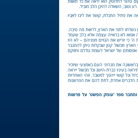
ם טהור לחלוטין, הוא יראה את כל תאוות
ע וטוב; השאלה להיכן הלב מוביל.
ה את פתיל התכלת, קושר את ליבו לאביו
ם נשלחו לתור את הארץ, לראות מה טיבה.
תה אפוא לא בראייה עצמה אלא בלב שעמד
 כי יוריש את הגויים מפניהם – לא היו
י הארץ מכשול קטן שבקלות ניתן להתגבר
 אפסותם של ישראל לעומת גודלם וחוזקם
בראשונה את מנהיגי העם באמצעי שיזכיר
יראה בעיניו כברת-הישג וכל מכשול ייראה
דול וכל קושי ייהפך למשבר. זוהי האחריות
ת את הדברים אחרת, לתת להם את הפרשנות
, ומחבר ספר 'עומק הפשט' על פרשות