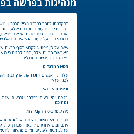
מנהיגות בפרשה בפ
בהקדמתו לספר במדבר מציין הרמב"ן: "ואי
בהר סיני רגליו עומדות וטרם בא לערבות 
ואהרון – גיבורי ספר שמות, אלא הנשיאי
המרכזיים בבעל פעור. הנשיאים הם אלו 
אשר על כן, מפתיע לקרוא בסוף פרשת שלח א
מאורעות פרשת שלח; סביר להניח כי היא נ
מצווה זו ובין פרשת המרגלים:
חטא המרגלים
שלח לך אנשים
ויתרו
את ארץ כנען אשר
לבני ישראל
וראיתם
את הארץ
ובניכם יהיו רֹעים במדבר ארבעים שנה 
זנותיכם
מה עומד ביסוד הקבלה זו?
תכליתה של מצוות ציצית היא למנוע מהאדם
אתם זונים אחריהם"); בעוד שבדרך כלל ק
שהלב מסור לעיניים, ואדם מתאווה לחטא