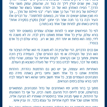
קצר, ואין שנים יכולין לילך זה בצד זה, שהעמק עמוק משני צידי
הדרך." הפירו האחרון הוא של רב יהודה שאמר בשמו של שמואל
"כחיילות של בית דוד" ועל כך אומר רש"י: "בני חיילות של מלך…, וכך
היו מונין אותם יוצאים זה אחר זה, בצאתם למלחמה". על דברים אלו
העיר רבה בר בר חנה אמר רבי יוחנן: "וכולן נסקרין בסקירה אחת"
(דהיינו באותו זמן, למרות שכל אחד בא בתורו.)
לפי כל הפירושים יוצא כי למרות שכולנו עומדים במשפט יחד לפני
בורא עולם, עדיין כל אחד ואחת מאתנו נידון לבדו. זה לא משנה מי
לידי, כמה הוא פחות או יותר דתי, טוב או רע. בורא עולם דן כל אדם
בנפרד.
אם כנים הדברים, הרי שלעניין זה לא משנה מי הוא שליח הציבור ומי
הוא הרב של הקהילה או מי הם ההורים שלך. העמידה בדין הינה
אישית, ומתוך כך אנו נקראים לקחת אחריות על עצמנו, שהרי כולנו
בסופו של דבר, נעמוד לבדנו בפני בי"ד של מעלה כשנצא מן העולם.
האחריות היא עצומה, אך יש כאן גם הזדמנות נהדרת. היהדות
מלמדת אותנו כי כל אחד חשוב וחיוני בדיוק באותה מידה כמו
המנהיגים העומדים סביב. כל אחד חשוב וחיוני שהוא ראוי לעמוד לבדו
לפני בורא עולם בימים הנוראים.
מתוך כך ברור מדוע ימיו האחרונים של גדול המנהיגים, המתוארים
בפרשתנו, זוכים לייחס רגיל מהעם. משה רבינו, על אף כל השפעתו
על היהדות, זו שאף מנהיג אחר בהיסטוריה שאחריו לא הגיעה אליה,
מלמד אותנו שכל אחד לוקח אחריות על עצמו בלבד. זה עניין אישי.