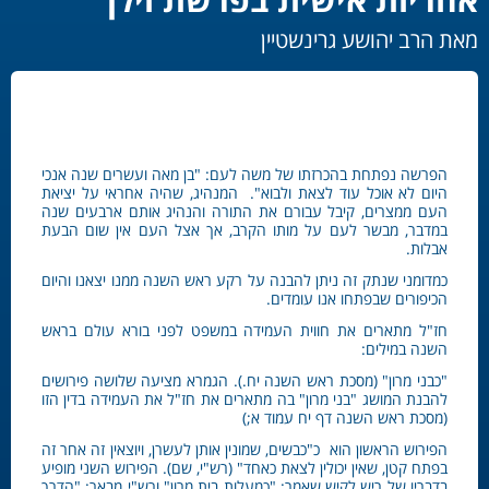
מאת הרב יהושע גרינשטיין
הפרשה נפתחת בהכרזתו של משה לעם: "בן מאה ועשרים שנה אנכי
היום לא אוכל עוד לצאת ולבוא". המנהיג, שהיה אחראי על יציאת
העם ממצרים, קיבל עבורם את התורה והנהיג אותם ארבעים שנה
במדבר, מבשר לעם על מותו הקרב, אך אצל העם אין שום הבעת
אבלות.
כמדומני שנתק זה ניתן להבנה על רקע ראש השנה ממנו יצאנו והיום
הכיפורים שבפתחו אנו עומדים.
חז"ל מתארים את חווית העמידה במשפט לפני בורא עולם בראש
השנה במילים:
"כבני מרון" (מסכת ראש השנה יח.). הגמרא מציעה שלושה פירושים
להבנת המושג "בני מרון" בה מתארים את חז"ל את העמידה בדין הזו
(מסכת ראש השנה דף יח עמוד א;)
הפירוש הראשון הוא כ"כבשים, שמונין אותן לעשרן, ויוצאין זה אחר זה
בפתח קטן, שאין יכולין לצאת כאחד" (רש"י, שם). הפירוש השני מופיע
בדבריו של ריש לקיש שאמר: "כמעלות בית מרון" ורש"י מבאר: "הדרך