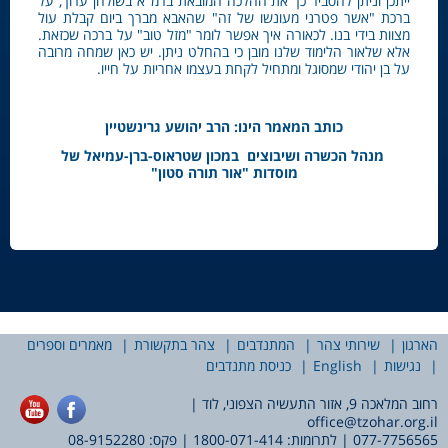
ייתכן וניתן להסביר כך את ההלכה המובאת ברמ"א בשולחן ערוך, על
ברכת "אשר פטרני מעונשו של זה" שהאבא מברך ביום קבלת עול
מצוות בידי בנו. לכאורה איך אפשר לומר "מזל טוב" על ברכה שכזאת.
אלא שלאור הלימוד שלנו מובן כי בהחלט ניתן. יש כאן שמחה מרובה
על בן יהודי שמסוגל ומתחיל לקחת בעצמו אחריות על חייו.
כותב המאמר הינו: הרב יהושע גרינשטיין
מנהל הכשרה ושיבוצים במכון שטראוס-ברן-עמיאל של
מוסדות "אור תורה סטון
"
הארגון
שירותי צהר
המתנדבים
צהר בתקשורת
מאמרים וספרים
נגישות
English
כניסת מתנדבים
רחוב המלאכה 9, אזור התעשיה הצפוני, לוד |
office@tzohar.org.il
077-7756565
| לתרומות:
1800-071-414
| פקס: 08-9152280