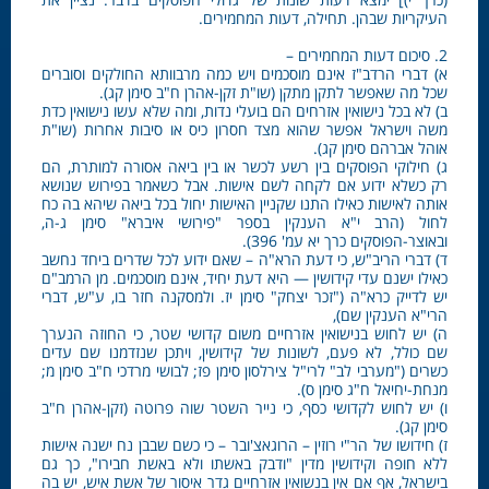
העיקריות שבהן. תחילה, דעות המחמירים.
2. סיכום דעות המחמירים –
א) דברי הרדב"ז אינם מוסכמים ויש כמה מרבוותא החולקים וסוברים
שכל מה שאפשר לתקן מתקן (שו"ת זקן-אהרן ח"ב סימן קג).
ב) לא בכל נישואין אזרחים הם בועלי נדות, ומה שלא עשו נישואין כדת
משה וישראל אפשר שהוא מצד חסרון כיס או סיבות אחרות (שו"ת
אוהל אברהם סימן קג).
ג) חילוקי הפוסקים בין רשע לכשר או בין ביאה אסורה למותרת, הם
רק כשלא ידוע אם לקחה לשם אישות. אבל כשאמר בפירוש שנושא
אותה לאישות כאילו התנו שקניין האישות יחול בכל ביאה שיהא בה כח
לחול (הרב י"א הענקין בספר "פירושי איברא" סימן ג-ה,
ובאוצר-הפוסקים כרך יא עמ' 396).
ד) דברי הריב"ש, כי דעת הרא"ה – שאם ידוע לכל שדרים ביחד נחשב
כאילו ישנם עדי קידושין — היא דעת יחיד, אינם מוסכמים. מן הרמב"ם
יש לדייק כרא"ה ("זכר יצחק" סימן יז. ולמסקנה חזר בו, ע"ש, דברי
הרי"א הענקין שם),
ה) יש לחוש בנישואין אזרחיים משום קדושי שטר, כי החוזה הנערך
שם כולל, לא פעם, לשונות של קידושין, ויתכן שנזדמנו שם עדים
כשרים ("מערבי לב" לרי"ל צירלסון סימן פז; לבושי מרדכי ח"ב סימן מ;
מנחת-יחיאל ח"ג סימן ס).
ו) יש לחוש לקדושי כסף, כי נייר השטר שוה פרוטה (זקן-אהרן ח"ב
סימן קג).
ז) חידושו של הר"י רוזין – הרוגאצ'ובר – כי כשם שבבן נח ישנה אישות
ללא חופה וקידושין מדין "ודבק באשתו ולא באשת חבירו", כך גם
בישראל, אף אם אין בנשואין אזרחיים גדר איסור של אשת איש, יש בה