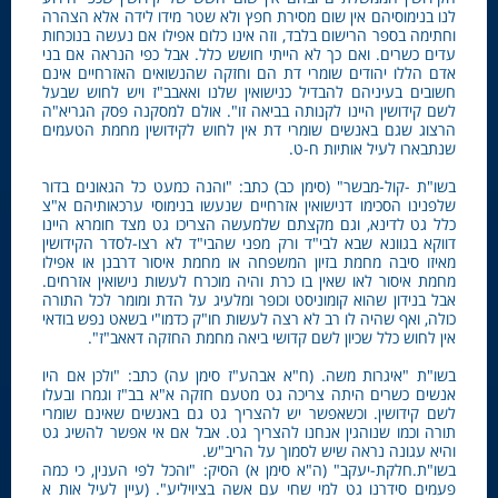
לנו בנימוסיהם אין שום מסירת חפץ ולא שטר מידו לידה אלא הצהרה
וחתימה בספר הרישום בלבד, וזה אינו כלום אפילו אם נעשה בנוכחות
עדים כשרים. ואם כך לא הייתי חושש כלל. אבל כפי הנראה אם בני
אדם הללו יהודים שומרי דת הם וחזקה שהנשואים האזרחיים אינם
חשובים בעיניהם להבדיל כנישואין שלנו ואאבב"ז ויש לחוש שבעל
לשם קידושין היינו לקנותה בביאה זו". אולם למסקנה פסק הגריא"ה
הרצוג שגם באנשים שומרי דת אין לחוש לקידושין מחמת הטעמים
שנתבארו לעיל אותיות ח-ט.
בשו"ת -קול-מבשר" (סימן כב) כתב: "והנה כמעט כל הגאונים בדור
שלפנינו הסכימו דנישואין אזרחיים שנעשו בנימוסי ערכאותיהם א"צ
כלל גט לדינא, וגם מקצתם שלמעשה הצריכו גט מצד חומרא היינו
דווקא בגוונא שבא לבי"ד ורק מפני שהבי"ד לא רצו-לסדר הקידושין
מאיזו סיבה מחמת בזיון המשפחה או מחמת איסור דרבנן או אפילו
מחמת איסור לאו שאין בו כרת והיה מוכרח לעשות נישואין אזרחים.
אבל בנידון שהוא קומוניסט וכופר ומלעיג על הדת ומומר לכל התורה
כולה, ואף שהיה לו רב לא רצה לעשות חו"ק כדמו"י בשאט נפש בודאי
אין לחוש כלל שכיון לשם קדושי ביאה מחמת החזקה דאאב"ז".
בשו"ת "איגרות משה. (ח"א אבהע"ז סימן עה) כתב: "ולכן אם היו
אנשים כשרים היתה צריכה גט מטעם חזקה א"א בב"ז וגמרו ובעלו
לשם קידושין. וכשאפשר יש להצריך גט גם באנשים שאינם שומרי
תורה וכמו שנוהגין אנחנו להצריך גט. אבל אם אי אפשר להשיג גט
והיא עגונה נראה שיש לסמוך על הריב"ש.
בשו"ת.חלקת-יעקב" (ה"א סימן א) הסיק: "והכל לפי הענין, כי כמה
פעמים סידרנו גט למי שחי עם אשה בציויליע". (עיין לעיל אות א