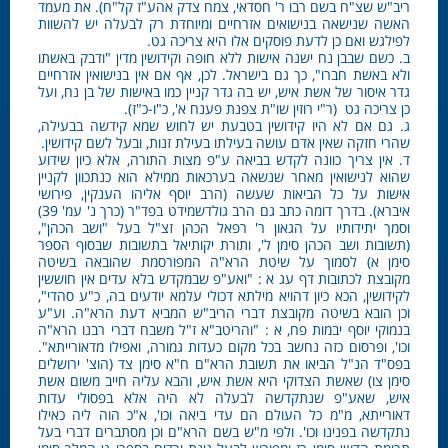
ריב"ש שצ"ח בשם רבו ר' חסדאי, צמח צדק אהע"ז קל"ח). את מעמד
האשה שנישאה בנישואים אזרחיים ומיוחדת רק לבעלה יש להשוות
לפילגש ואם כן לדעת פוסקים אלו היא צריכה גט.
ב. כשם שבבן נח ישנה אישות ללא חופה וקידושין מדין "ודבק באשתו
ולא באשת חברו", כך גם בישראל. לכן, אף אם אין בנישואין אזרחיים
גדר איסור של אשת איש, יש בה גדר קניין כמו באישות של בן נח, ועל
כן צריכה גט (ר"י רוזין שו"ת צפנת פענח א', כ"ו-כ"ז).
ג. גם אם לא היו קידושין בטבעת יש לחוש שמא קידשה בבעילה,
שהרי חזקה שאין אדם עושה בעילתו בעילת זנות, ובעל לשם קידושין.
ד. אין צריך כוונה לקדש בביאה ע"פ מצות התורה, אלא כיון שידוע
שהוא לנישואין מאחר שנשאה בערכאות ממילא הוא כנתכוון לקניין
אישות על כל הביאות שעשה (הרב יוסף אליהו הענקין, פירושי
איברא). בדרך דומה כתב גם הרב גולדשמידט בפד"ר (כרך נ' עמ' 39)
וסמך יתידותיו על הגאון ר' רפאל הכהן זצ"ל בעל "ושב הכהן",
(תשובות ושב הכהן סימן ל', ותורת יקותיאל בתשובות שבסוף הספר
סימן א) לסמוך על שיטת הרא"ה המפורסמת שהובאה בשיטה
מקובצת לכתובות דף עג א : "ואע"פ שבמקדש בלא עדים אין חוששין
לקידושין, הכא כיון דהויא מילתא דכולי עלמא יודעים בה, כ"ע סהדי",
וכן הובא בשיטה מקובצת דברי הריב"ש המביא דעת הרא"ה. וע"ע
בנמוקי יוסף יבמות פח, א : "והריטב"א ז"ל משבח דברי רבנו הרא"ה
וכו', ופרסום כזה נחשב בכל מקום כעדות גמורה, ואפילו מדאורייתא".
בפס"ד הנ"ל הביאו את תשובת הרא"ם ח"א סימן צד (הוצ' ירושלים
סימן צו) שאשת הצדוקי היא אשת איש, והבא עליה חייב משום אשת
איש, שאע"פ שנתקדשה לבעלה לא היה אלא בפסולי עדות
דאורייתא, מ"מ כל העולם הם עדי ביאה וכו', א"כ הוה ליה כאילו
נתקדשה בפנינו וכו'. ולפי מ"ש בשם הרא"ם וכן מסתברים דברי בעל