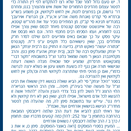
ד. יש טעם גדול לומר שכל שלא רצו להתקדש לפי דין התורה כדי
לפטור עצמם מהדינים החמורים של אשת איש ומהצורך בגט, ומחרם
דר' גרשום, וכן בפרוצים לזנות, אין לחוש לקידושין, וכן משמע בשו"ע
וברמ"א סי' קמ"ט (אגרות משה אה"ע א',ע"ד, וכן הגרש"ז אוירעבך
במנח"ש תנינא סי' קכ"ז). מן המתירים נזכיר עוד את מהר"ש קוטנא,
רבה של אייזנשטט שפרסם קונטרס מיוחד לבסס שאין צורך אפילו
בגט לחומרא, ועמו הסכימו רבים מחכמי הדור. וגם הוא מבסס את
עיקר פסקו על כך שבאם באים ומודיעים להם שילכו לסדר חו"ק
ומזלזלים בכך, שאין נישואיהם כלל תקפים ע"פ ד"ת. (קונטרס
"וכתורה יעשה" פאקש תריז). בדיעה זו החזיק גם ה"בית יצחק" הגאון
ר' יצחק שמעלקיס רבה של לבוב, (בית יצחק אהע"ז סימן כט). והרב
מקלויזנברג הגאון ר' משה שמואל גלזנר זצ"ל בתשובותיו "חקור דבר"
(מונקאטש תרס"ח), שמציע יסוד שכאילו מגלה האשה דעתה
שנישואי תורה אבן נגף לה בשעת חשש עיגון או כשלא ירצה לגרשה
כדמו"י, ואם כן מהיכי תיתי שתתרצה לקידושי תורה וכו',ולכן אין לחוש
לקידושין ואין להצריכה גט.
בספר "היכל יצחק" סי' לא, הביא שאלה בנושא דידן ששאלו את רבינו
זצ"ל על מעשה שהי' בעיה"ק חיפה… ומרן הרב הראשי הגריא"ה
הלוי הרצוג ז"ל השיב לדון בכל צדדי הענין והעלה "להתיר אשה זו
להנשא לכל אדם מישראל, אפילו לכהן, שאין כאן לא ריח קידושין ולא
ריח גט". עיי"ש עוד בתשובות סימן לה, מה שהעלה מרן לפטור
מחדר"ג הנישא בנישואין אזרחיים ועוד, ואכמ"ל.
עוד ראיתי לנכון להביא את דעת הרב שלמה דייכובסקי המובאת
בהרחבה בתחומין ב' עמ' 252: להלן כמה קטעים מדבריו שם: תחומין
/ כרך ב / הרב שלמה דיכובסקי / נשואים אזרחיים
… המעיין בספרי הפוסקים [ראה באוצר-הפוסקים. סימן כו, א אות ג
(כרך י)] ימצא דעות שונות של גדולי הפוסקים בדבר. נציין את