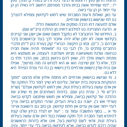
תרומת הדשן סימן רז ומפורש לבעל גינת ורדים בספרו גן המלך סימן
י"ו : "דמי שמייחד אשה בביתו והדבר מפורסם, דחשוב ליה כאילו הן הן
עדי ייחוד הן הן עדי ביאה.
עד כאן, שאלות ודעות הסוברות שיש לחוש לקידושין וממילא להצריך
גט למי שנישאו בנישואין אזרחיים.
אולם למעשה דחו הרבה פוסקים את החששות הללו:
א. הדעה המצריכה גט לפילגש דחויה מן ההלכה (ריב"ש שם).
ב. החידוש של הרוגצ'ובר לא נתקבל משום שאם אכן ישנן שני קניינים
בקידושי אשה לא יתכן שלא יהיה איזכור לכך בגמ' ובראשונים (דבר
אברהם ג', כ"ט). וכמו כן היקשה הגרא"י קוק (עזרת כהן ל"ח) מדברי
הרמב"ם (מלכים ט', ח') לגבי בני נח "ומאימתי תהיה אשת חבירו
כגרושה שלנו? משיוציאנה מביתו וישלחנה לעצמה, או משתצא היא
מתחת רשותו ותלך לה, שאין להם גירושין בכתב, ואין הדבר תלוי בו
לבד, אלא כל זמן שירצה הוא או היא לפרוש זה מזה פורשין". אפילו
אם נניח שדין נישואין אזרחיים כדין נישואי בן נח הרי צורת הפירוד היא
ללא גט.
ג. מי שנישא בנישואין אזרחיים לא מחמת אילוץ אלא מרצונו "מתוך
ההפקרות ובעיטה בדת ישראל, עליהם לא שייך לומר כלל החזקה של
אין אדם עושה בעילתו בעילת זנות, ואין לחוש לקידושין אצלם" (שו"ת
ריב"ש סי' ו', עזרת כהן שם). בדורות האחרונים אין מי שיודע את
ההלכה של קידושין בביאה, וממילא אין חשש שיתכוונו לקדש בביאה
(שרידי אש ג'). ישנה גם בעיית העדים, שהרי המקדש בביאה צריך
לעדי ייחוד ואם אין עדים אין חלות קידושין. וכן כתב גם ה'שאגת אריה'
סי' א … בסוף התשובה עמוד צז : "עוד יש לצדד בנידון שלנו קצת
להיתרא מצד הסברה דכל חזקה שאמרו בגמ' דאין אדם עושה בעילתו
בעילת זנות, וודאי לשם קידושין בעל, אינו אלא בדורות הראשונים
שהיה דרכם לקדש בביאה, וא"א לקידושין בביאה בלי עדי ייחוד, והיה