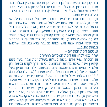
גדר קנין כמו באישות של בן-נח, ועל כן צריכה גט (עיין בשו"ת דבר
אברהם ח-ג סימן כט ובשו"ת צפנת-פענח ח"א סימן כו-כז. ועיין בספר
"אישים ושיטות" לרש"י זוין: הרוגאצ'ובי). גם בספר ביכורי-יהודה סימן ג
העלה חידוש דומה.
ח) מחמת סייג וגדר יש להצריך גט כי "אם נחליט שבכל ציפילעהע
א"צ גט, לפעמים נתיר אשת איש לעלמא, ומה נעשה אם אח"כ יבוא
הבעל ויעיד שבעל לשם קידושין ויביא עדי יחוד, ואיך נוכל לחקור בכל
פעם… אשר על כן נ"ל להצריך גט מספק, ורק טוב שיפרסמו הדבר
שרק מחמת ספק שמא בעל לשם קידושין הצריכו הגט. (שו"ת מלמד
להועיל אבהע"ז סימן כ). גם בספר "מערכי לב" סימן פז דן להחמיר
בכדי שלא יאמרו אשת איש יוצאת מבעלה בלא גט, וכמו שחששו
ביבמות פח, ב….
3. סכום דעות המתירים –
עתה נבוא לבחון את דעות הפוסקים המתירים:
א) הסברה שאין אדם עושה בעילתו בעילת זנות וגמר ובעל לשם
קידושין אינה שייכת בדורות האחרונים, כי אין דרך לקדש בביאה ורק
תלמידי חכמים יודעים שאשה נקנית בביאה. ואלו דברי הגאון בעל
"שאגת-אריה" (הובאו דבריו בשו"ת "בית אפרים" (אבהע"ז סו"ס מב):
"נ"ל סברא לומר שכל מ"ש חזקה אאב"ז ולשם קידושין בעל, אין זה
אלא בדורות הראשונים שהיה דרכם לפעמים לקדש בביאה ואי אפשר
לקדושי ביאה בלא עדי יחוד והיה דין זה ברור וידוע לכל… סברא זו
העלה גם הגאון השואל (הגר"ש קוטנא) בשו"ת "בית-יצחק"
(אבהע"ז סימן כט). כך העלה גם בשו"ת "חלקת-יעקב" (הר"י ברייש)
ח"א סימן א, וציין: "בנדון דידן אנן סהדי דהאי אינש לא קרא ולא שנה
לא ראה ולא שמע מעולם לא מיניה ולא מקצתיה שיכולין לקדש אשה
בביאה". וכן הסיק גם הגר"ע יוסף שליט"א בשו"ת "יביע-אומר" ח"ו