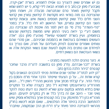
ט) יש אומרים שאין להצריך גט אפילו לחומרא. בשו"ת "אבן-יקרה.
(אבהע"ז סימן יב) כתב כי זו חומרא הבאה לידי קולא, כי יש לחוש שמא
תקבל קידושין מאחר טרם שנתגרשה מבעלה זה, ויאמרו מתוך
שהצריכוה גט מזה בוודאי היא מקודשת לו קידושין גמורין ואין קדושי
השני חלים כלל שאין קידושין תופסים באשת איש. ובאמת קידושי
השני הם קידושין גמורים, ושל הראשון לא חלו כלל. וכ"כ בספר
"פרי-השדה" (ח"ג סי' ט) דאין לומר מה איכפת לנו שנצריכה גט,
משום דע"י כך יראה בעיני ההמון שיש ממשות בקידושין שנעשו
בנימוסיהן. ועיין בשו"ת "משפטי עוזיאל" (אהע"ז סימן נט): "אלה
העושים נשואיהם בערכאות או בהסכמה שביניהם… אנן סהרי שהם
צווחים ואומרים שרצונם לפרוק מעליהם עול תורה, ואם נצריך גט
לפירודם אנו נותנים בזה מקום לטעות שגם נשואי הפקרות אלה או
נשואי הערכאות הם נשואין דתיים.
4. כיצר נוהגים הלכה למעשה בזמנינו –
בשו"ת "דבר-אברהם. (ח"ג סימן כט בתשובה לרצ"ה פרבר שחיבר
קונטרס "בירור הלכה בנדון) כתב:
"הן ידוע לכתר"ה שלפני שנים אחדות פניתי להרבנים הגאונים בקול
קורא אודות זה… על כן הצעתי שייפתר הדבר אחרי מו"מ והסכם בין
גדולי הדור. ע"ז קבלתי מכתב ארוך מהגאון מהרר"י ראזין ז"ל… הגאון
מוהרח"ע גרארזענסקי מווילנא ז"ל כתב בקצרה שלא כל המקרים
שוים בחדא מחתא ובמקום עיגון שא"א להשיג גט דעתו נוטה להקל
(איני זוכר – היטב אם זה בדרך כלל או רק במקרים ידועים). הגאון
מוהר"א כהן ז"ל מדווינסק ערך בזה קונטרס ארוך בפלפולא ומסיק שיש
להתחשב הרבה בהיתר אלה הפלגשים… שאם תבוא לינשא בחו"ק
מהראוי להצריכה היתר מיוחד ע"פ דו"ח מן הרב שבמקומה, שיתברר