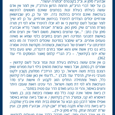
אבהע"ז סימן א. וכ"כ בקונטרס "וכתורה יעשה".
ב) על יסוד דברי הריב"ש, תרומת הדשן והרדב"ז, אין לומר אין אדם
עושה בעילתו בעילת זנות בפרוצים שאינם חוששים להינשא
בערכאות ואינם זהירים בהלכות נדה. יתר על כן, כיון שבנישואין
אזרחיים יכולים הצדדים להיפרד בגירושין אזרחיים, על כן לא שייך
לומר שבועל לשם קידושין כי אז לא יוכלו להיפרד אלא לפי דין תורה
(שו"ת מהר"ם שיק סימן כא). ובשו"ת "אגרות משה" (ח"א אבהע"ז
סימן עד) כתב: "…אף שרוצים באישות, משום דאולי אין רוצים אלא
באישות דמנהגי המדינה דאין רוצים בחיובים כלפי שמיא או מאיזה
טעמים אחרים. וכ"ש שיסבור במדינות שיכולים להיפרד זה מזו כהא
דמדינתנו ע"י דיווארס של הערכאות, וכשתהיה מקודשת תהיה אסורה
בלא גט כדין אשת איש והוא יאסר בחרם דרגמ"ה, שיש טעם גדול
שלא ירצו בקידושין". – כ"כ הגר"י קלמס (אוצר הפוסקים ח"י עמ'
362).
ג) אין אדם עושה בעילותו בעילת זנות וגמר ובעל לשם קידושין –
אומרים רק בסתם, אבל נשואי ערכאות מהווים גילוי דעת מפורש שאין
רצונם בכדת משה וישראל. כך כתב הרידב"ז מסלוצק (קובץ ילקוט
מערבי ניו-יורק, תרס"ד עמ' 125): "…לדעתי אין כאן שום ריח קידושין
כלל, הואיל ומתחילה החליט הזוג לקבוע לו אישות ע"פ סדר
הערכאות ולא לפי דת משה וישראל. הרי עינינו רואות שעזבו היתר
ורוצים באיסור, והרי זה גרוע מאדם הדר עם פנויה בסתם"…
ד) ביאת איסור אינה קונה כלל כמו שאמרו ביבמות (כט, ב), מאמר
דאיסורא לא קני, וכמש"כ הר"ן בקידושין י, א שכל ביאה שהיא באיסור
ואפילו איסור דרבנן כגון הבא על ארוסתו בבית חמיו אינו בדין שתקנה,
כ"ש ביאת נדה שלא תקנה (שו"ת "אבן-יקרה. אבהע"ז סימן יב). ועיין
שו"ת "מנחת יצחק. (ח"א סימן יב-יד)…
ה) יש צורך בעדי יחוד: "אנן סהדי" בלבד אינם מועילים לקידושין,