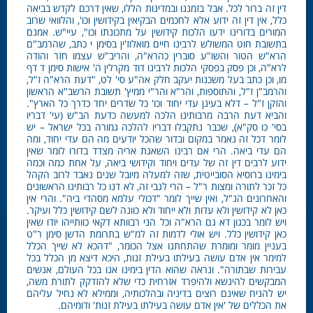
דין זה ברור לכל. אבל בזמננו ובמדינות הללו, שאין דרכם לקדש בביאה
כלל, אין דין זה ידוע אלא לחכמים הבקיאין בקידושין וכו', והלוואי שרוב
המורים בדורינו ידעו הלכות קידושין על מתכונתו וכו", עיי"ש. אמנם
בתשובת חוט המשולש לרבינו חיים מואלוז'ין בסימן י כתב, שהרמב"ם
הרא"ש הטור והשו"ע סוברין כהרא"ה, והריב"ש עצמו חזר והודה
לרא"ה, וכן פסק בפסקי הלכות לרבינו דוד מקרלין ה' אישות סימן ד דף
מו, וכן כתב בעל משכנות יעקב חלק אה"ע סי' לט, "דעת הרא"ה ז"ל,
והרמב"ן ז"ל, והתוספות, והר"א והר"י ממיץ' תשובת הרשב"א הראשון
והזקן ז"ל – דלא בעינן עדי יחוד וכו' כל שדרים יחד כדרך כל הארץ".
והביא דעת הרבה מרבותינו הלכה למעשה כדעת הב"ש (עי' דבריו
בסי' כו סק"א), שכבר נתקבלו דבריו להלכה גמורה בכל ישראל – יש
לומר דכל זה נאמר במקום ובדור שהכל יודעים מה הם עדי יחוד, ומה
הם עדי ביאה. הרי אם רבינו השאגת אריה מצדד בדורו לומר שאין
ידוע לרבים דין זה של עדים ויחוד וקידושי ביאה, על אחת כמה וכמה
בימינו ברוסיא הסובייטית, שזה למעלה מיובל שנים נאבד לרוב הקהל
כל זכר לתורה ומצות ר"ל – הרי לגבי זה, לא דנו כל רבותינו הראשונים
והאחרונים הנ"ל, ואין שייך לומר "דכולי עלמא מסהדי ביה". והרי אין
כאן לא קידושין ולא עדות ולא ייחוד ולא כוונה לשם קידושין כלל ועיקר.
ויש לומר בכגון דא גם הרא"ה וכל הני רבוותא דקאי כוותייהו יודו שאין
כאן קידושין כלל. ויש אולי לדמות זה למ"ש בתרומת הדשן סימן ר"ט
בעניין מומר ומומרת שהתחתנו אצל הכומר, "דהכא לא שייך הכלל
למימר אין אדם עושה בעילתו בעילת זנות, היכא דיצא מן הכלל בכל
עבירות שבתורה". ונראה שהוא הדין בימינו אנו בכל העולם, אנשים
המבקשים להינשא ולהיפרד אזרחית כדי שלא להזדקק לתורת משה,
יש להניח שאינם רוצים בדיניה ובהלכותיה, וממילא לא נחיל עליהם
את הכללים של 'אין אדם עושה בעילתו בעילת זנות' ודומיהם.