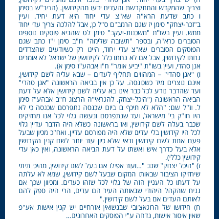
וצריך שהמקדש והמתקדשת והעדים ידעו מהקידושין. (הריב"ש בסימן
ו כתב שדעת הרא"ה שא"צ עדי יחוד היא דעת יחיד. ועיין
ב"זכר-יצחק" סימן יז שגם הרמב"ם ס"ל כן, אבל להלכה צריך עדי יחוד
ממש. ועיין בשו"ת "משכנות-יעקב" סימן לט שהביא פוסקים נוספים
הסוברים כרא"ה, ובספר "תשובה שלימה" ח"ב סימן י"ז כתב שגם
הפוסקים הסוברים שא"צ עדי יחוד, היינו רק כשיודעים שהצדדים
נחתו לקידושין, אבל אם לא נחתו כלל לקידושין של ישראל לא אומרים
אנן סהדי, ועיין בשו"ת "יביע אומר" ח"ו אבהע"ז סימן א).
ו) "אנן סהדי" – המהווים תחליף לעדים – שבא עליה לשם קידושין,
אינם נוצרים מיד כשכונסה. על כן אין בביאה הראשונה "אנן סהדי"
ועד שהדבר נודע לכל כבר אינו בא עליה לשם קידושין אלא על דעת
הביאה הראשונה ("היכל-יצחק. להגראי"ה הרצוג ח"ב אבהע"ז סימן
ל. וז"ל שם: "הלא לא תיכף בו ביום שכנסה נתפרסם שכנסה כי לא
היו חו"ק בי' מישראל, ועד שנתפרסם ונעשה גלוי לכל אנו מחזיקים
שכבר בעלה לשם קידושין, ואז בראשונה כשלא היה הדבר עדיין גלוי
לכל היו קידושין בלי עדים שלא היה מפורסם עדיין. ואח"כ מכיון שבעל
פעם אחת לשם קידושין ודאי שלא כיון עוד יותר לשם קנין הקידושין
אלא בעל כדרך איש ואשתו על דעת הביאה הראשונה, ואין כאן עדי
קידושין כללי).
ז) "היכל יצחק" שם: "…ועוד אפילו אם בעל לשם קידושין, מהיכי תיתי
שיחזיקו הציבור שבאותו המקום שבעל לשם קידושין, שמא לא עלתה
על דעתו כל העניין הזה של גלוי לכל שזהו כעדים. ומכיוון שכך אם
נניח שהקהל היהודי שבאותה העיר הם עדים, הרי היה ספק להם
לאותם העדים אם בעל לשם קידושין."
ח) חידושו של הרוגאצ'ובי שבנשואין אזרחיים יש קנין אישות אע"פ
שאין איסור אישות, נדחה ע"י הפוסקים האחרונים…