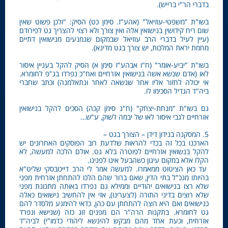
בדברי הר"י ברייש).
בשו"ת "משפטי-עוזיאל" (אהע"ז. סימן כט) הסיק: "ולכן פשוט שאין
שום ריח קידושין בנישואין אלה ואין צורך ולא רצוי להצריך גט לפירודם
(עיין לעיל בדברי הרב עוזיאל שבמקום שנמנעים מנישואין דתיים
מחמת יראת המלכות, יש צורך בגט מדינא).
בשו"ת "יביע-אומר" (ח"ו אבהע"ז סימן א) הסיק להקל בעניין איסור
לאו (אדם שנשא אשה בנישואין אזרחיים ואח"כ נפרדו בג"פ לחומרא.
אי יכולה לחזור אליו אחר שנשאה לאחר ונתאלמנה) וכתב שחברי
ביה"ד הגדיל הסכימו לו.
גם בשו"ת "מנחת-יצחק" (ח"ג סימן קכה) הסכים להקל בנישואין
אזרחיים לגבי איסור לאו של יבמה לשוק, ע"ש…
5. המסקנה בנידון דידן – הצורך בגט –
הארכנו בכל זה בכדי להראות שלדעת רוב הפוסקים האחרונים יש
להקל בנשואין אזרחיים לפוטרה בלא גט. אולם הלכה למעשה, לא
הקלו אלא במקום עיגון כשהבעל אינו לפנינו.
עד כאן הציטוט ממאמרו. למעשה אמר לי הרב דייכובסקי שליט"א
בהיותו מנכ"ל בתי הדין, שאם ברור שהם הלכו להתחתן אזרחית מפני
שלא רצו בנישואים יהודיים וממילא גם נפרדו באותה מתכונת מפני
שלא רוצים בדיני התורה (לצערינו), אזי אין להחשיב נישואים כאלה
כנישואים ואם היא רוצה להתחתן עם כהן, כדאי להימנע מלסדר להם
גט לחומרא. בתקנות הרה"ר הם מפנים זוג כזה (שנישא ונפרד
אזרחית, וכעת אחד מהם מבקש להינשא ליהודי כדמו"י) לביה"ד