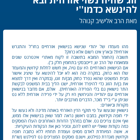
להינשא כדמו''י
מאת הרב אלישיב קנוהל
מהו מעמדו של יהודי שנישא בנישואין אזרחיים בחו"ל והתגרש
אזרחית? ובארץ אינו רשום אלא כרווק?
תשובה (החומר המובא בתשובה זו לקוח מאתרי אינטרנט שונים
וממאמרו של הרב ש, דייכובסקי בתחומין חלק ב').
אם הנישואין האזרחיים היו עם גויה, אין חשש לחלות קידושין והמעמד
שלו הוא כרווק. במקרה כזה הוא לא יוכל להינשא עד שיציג אישור
מבית המשפט שהוא נפרד כחוק מבן/ת זוגו, (במקרה ואין דרך למצוא
את בן/ת הזוג כדי להיפרד אזרחית, ישנו הליך בבית המשפט לבקשת
התר נישואין גם בלי הפרידה האזרחית). אולם, אם מדובר בנישואין
אזרחיים עם יהודייה והגירושין היו רק על ידי פרידה אזרחית ללא גט
שניתן ע"י בי"ד מוכר, הדברים מורכבים יותר.
מקורות וביאורים:
נישואין שנעשו על פי תוקף הדין האזרחי באותה מדינה ולא נעשו על
ידי חופה וקידושין, במבט ראשון נראה לומר שאין בנישואין אלו ממש,
ואף אינם צריכים גט. אולם במהלך הדורות האחרונים העלו הפוסקים
כמה נקודות שאולי יש לחוש להם, ונזכיר כאן את הנקודות העיקריות:
א. אשה המיוחדת לאדם מסוים ועומדת תחתיו ללא כתובה חופה
וקידושין מוגדרת כפילגש, וישנם פוסקים המצריכים גט לפילגש (שו"ת