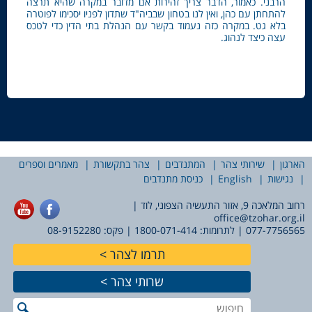
הרבני. כאמור, הדבר צריך זהירות אם מדובר במקרה שהיא תרצה
להתחתן עם כהן, ואין לנו בטחון שבביה"ד שתדון לפניו יסכימו לפוטרה
בלא גט. במקרה כזה נעמוד בקשר עם הנהלת בתי הדין כדי לטכס
עצה כיצד לנהוג.
הארגון
שירותי צהר
המתנדבים
צהר בתקשורת
מאמרים וספרים
נגישות
English
כניסת מתנדבים
רחוב המלאכה 9, אזור התעשיה הצפוני, לוד |
office@tzohar.org.il
077-7756565
| לתרומות:
1800-071-414
| פקס: 08-9152280
תרמו לצהר
שרותי צהר