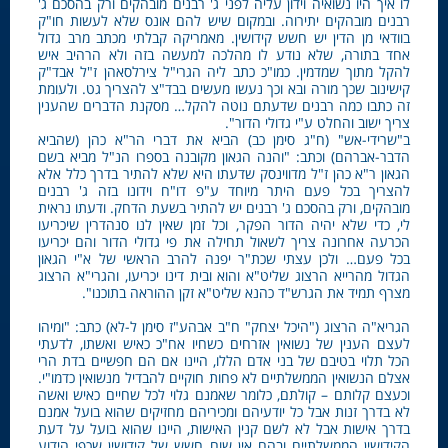
לו איך היו נשואיה וידון עליה לפני ג' רבנים מובהקים ורק בהסכם ג'
רבנים מובהקים יתירוה. ובמקום שיש להם אונס שלא לעשות חו"ק
בוודאי מן הדין יש חשש קידושין. מאמריקה קבלתי מכתב מרב גדול
אחד בתורה, שלא נודע לו מהלכה למעשה בזה ולא הרהיב איש
להקל מתוך שמדמין. כמו"כ כתב ליה הגרי"ל צירלסאהן ז"ל אבד"ק
קישינוב שכך מורה ובא וכך נעשו מעשים בבד"צ להצריך גט. ולעומת
זה כתבו כמה רבנים שדעתם נוטה להקל… מסקנת הדברים שהענין
צריך ישוב והחלט ע"י גדולי הדור".
ב"שרידי-אש" (ח"ג סימן כב) הביא את דברי הר"א כהן (שהביא
הדבר-אברהם) וכתב: "והנה הגאון מקובנה בספרו הנ"ל מביא בשם
הגאון ר"א כהן ז"ל מדווינסק שדעתו היא שלא להתיר בדרך כלל אלא
להצריך בכל פעם היתר מיוחד ע"פ דו"ח וידונו בזה ג' רבנים
מובהקים, ורק בהסכם ג' רבנים יש להתיר בשעת הדחק. ודעתו נראית
לי, כדי שלא יהיה הדור הפקר, וכל זמן שאין לנו סנהדרין שיכריעו
הכרעה אחרונה צריך לשאול תחילה את פי גדולי הדור והם יכריעו
בכל פעם… ולכן עצתי שכת"ר יפנה להרב הראשי של א"י הגאון
הגדול מהרייא הרצוג שליט"א והוא ובית דינו יכריעו, והגרי"א הרצוג
מצרף תמיד את הגרש"ד כהנא שליט"א זקן ההוראה בתוכנו".
הגריא"ה הרצוג ("היכל יצחק" ח"ב אבהע"ז סימן ל-לא) כתב: "ומיהו
לעצם הענין של נשואין אזרחים כשחיו אח"כ כאיש ואשתו, לדעתי
הכל תלוי בטיבם של בני אדם הללו, היינו אם הם חפשיים בדת הרי
אצלם הנשואין הממשלתיים לא פחות חוקיים להבדיל מנשואין כדמו"י.
וכעצם קלותם – קולתם, כלומר שאמנם גלוי לכל שחיים כאיש ואשה
לא בדרך זנות אבל כל יודעיהם ומכיריהם מחזיקים שהוא בועל אמנם
בדרך אישות אבל לא לשם קנין האישות, היינו שהוא בועל על דעת
הקידושין הממשלתיים ובהם אין שום חשש של קידושין שכפי הידוע