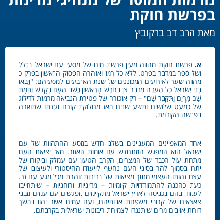
בפרשת חוקת
מאת הרב דב ברקוביץ
א.
פרשת חוקת מהווה מעין פרשת מים של מסעי עם ישראל בכלל
ושל ספר במדבר
בפרט. ללא כל רמז ואזהרה הפסוק הראשון בפרק כ
מהווה שער לאירועים המכוננים של שנת הארבעים למסעיהם: "וַיָּבֹאוּ
בְנֵי יִשְׂרָאֵל כָּל הָעֵדָה מִדְבַּר צִן בַּחֹדֶשׁ הָרִאשׁוֹן וַיֵּשֶׁב הָעָם בְּקָדֵשׁ וַתָּמָת
שָׁם מִרְיָם וַתִּקָּבֵר שָׁם" – רק אזכורה של פטירת הנביאה מרמזת לדילוג
של כמעט שלושים ותשע שנים מאז מחלוקת קורח ועדתו שתוארה
בפרשה הקודמת.
אחד המאפיינים המעניינים בשלב חדש במסע ההתהוות של עם
ישראל הוא המפגש המתחדש עם אומות האזור. מאז יציאת העם
מתחת עול הכבד של המצרים, הקרב הטעון עם עמלק וביקורו של
יתרו בסמוך להר בסיני העם נחשף לייעודו ההיסטורי ולעיצובו של
עצם זהותו העצמי מתוך מציאות של בדידות זוהרת מכל מגע עם זר.
כעת כהכנה להתמודדויות קיומיות – מדיניות ורוחניות – שיתחייבו
לעמוד בהם בכניסה לארץ ישראל מתקיימים מפגשים עם עמים מבני
צאצאים של קרובי משפחת אבותיהם, ועם עמים אשר יהוו במשך
דורות אויבים מרים שיתנגדו לצמיחת ריבונות ישראלית בקרבתם.