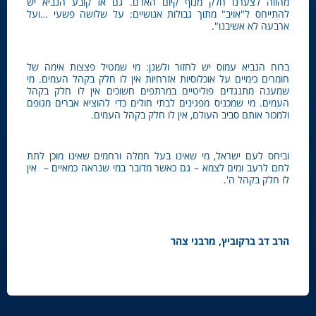
מהווה לצערנו חלק מנוף קיום האדם. גם אז קובע הנביא יש
להתייחס ל"אויב" מתוך גבולות אנושיים: על שלושה פשעי …ועל
ארבעה לא אשיבנו".
ברוח הנביא עמוס יש לחזור ולשנן: מי שמטיל פצצות אימה של
חומרים כימיים על אוכלוסיות אזרחיות אין לו חלק בקהל העמים. מי
שמענה מתנגדים פוליטיים במרתפים חשוכים אין לו חלק בקהל
העמים. מי שמכניס מפגינים לבתי חולים כדי להוציא אברים מגופם
ולמכור אותם סביב העולם, אין לו חלק בקהל העמים.
וביחס לעם ישראל, מי שאינו בעל חמלה ורחמים שאינו מוכן לתת
לחם לרעב ומים לצמא – גם כאשר מדובר במי שנראה כמאיים – אין
לו חלק בקהל ה'.
הרב דב ברקוביץ, מרבני צהר