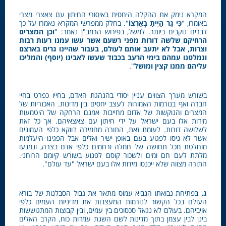
המקרא נימק את ההקלה היחסית באיסורי החיתון עם צאצרי מצרי
באומרו, "
כִּי גֵר הָיִיתָ בְאַרְצוֹ
". בחלק ממפרשי המקרא נאמרו על כך
דברים נוקבים ביותר. למשל, בפירוש הרמב"ן נאמר: "
וכן המצרים
הרחיקם שלשה דורות מפני רשעם אשר עשו עמנו רעות רבות
וצרות, אבל לא יתעב אותם לעולם, בעבור שהיינו גרים בארצם
ונמלטנו עמהם בימי הרעב בכבוד שעשו לאבינו (יוסף) והמליכו
עליהם ממנו קצין ומושל
".
בשורש מערך הצווים עניין יסודי בהנהגת האדם, בחייו כפרט בחיי
חברה ואף בנורמות האמורות לעצב יחסים בין מדינות. האכזריות של
המצרים והנוקשות של אדום מחייבות אמנם הרחקה של היטמעות
מידות אלו בעם ישראל על ידי חיתון עם צאצאיהם. אך כל זאת
לשלושה דורות. לעומת זאת, התורה מחמירה דווקא כלפי העמונים
אשר לא ניסו לפגוע בעם באופן ישיר ואלים אבל הפגינו היעלמות
מוחלטת מכל תחושה של חמלה ורחמים כלפי אדם בצרה, ונמנעו
מלתת לעם חם ומים ולשכור קוסם לפגוע בשורש קיומם הרוחני.
התורה מצווה שלא ייכנסו מידות אלו בעם ישראל "עד עולם".
ג.
בפתיחת נבואתו הנביא עמוס מתאר את גבול הסבלנות של בורא
העולם בכל הקשור לנורמות המעצבות את מדיניות העמים כלפי
אויביהם. בעולם לא נגאל סכסוכים בין עמים, ובין קבוצות המתגוששות
בינן לבין עצמן בתוך מדינות לשם השגת עמדות כוח, הקרב האלים