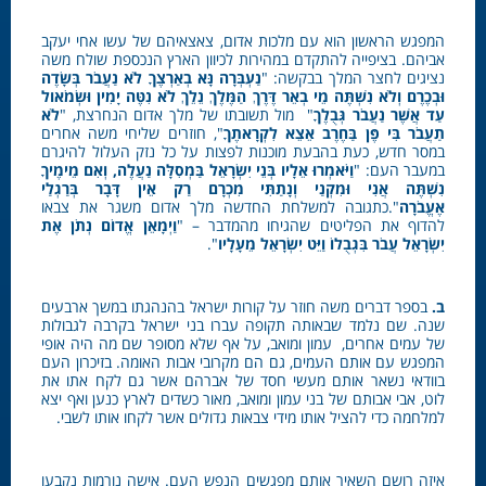
המפגש הראשון הוא עם מלכות אדום, צאצאיהם של עשו אחי יעקב
אביהם. בציפייה להתקדם במהירות לכיוון הארץ הנכספת שולח משה
נציגים לחצר המלך בבקשה: "
נַעְבְּרָה נָּא בְאַרְצֶךָ לֹא נַעֲבֹר בְּשָׂדֶה
וּבְכֶרֶם וְלֹא נִשְׁתֶּה מֵי בְאֵר דֶּרֶךְ הַמֶּלֶךְ נֵלֵךְ לֹא נִטֶּה יָמִין וּשְׂמֹאול
עַד אֲשֶׁר נַעֲבֹר גְּבֻלֶךָ
" מול תשובתו של מלך אדום הנחרצת, "
לֹא
תַעֲבֹר בִּי פֶּן בַּחֶרֶב אֵצֵא לִקְרָאתֶךָ
", חוזרים שליחי משה אחרים
במסר חדש, כעת בהבעת מוכנות לפצות על כל נזק העלול להיגרם
במעבר העם: "
וַיֹּאמְרוּ אֵלָיו בְּנֵי יִשְׂרָאֵל בַּמְסִלָּה נַעֲלֶה, וְאִם מֵימֶיךָ
נִשְׁתֶּה אֲנִי וּמִקְנַי וְנָתַתִּי מִכְרָם רַק אֵין דָּבָר בְּרַגְלַי
אֶעֱבֹרָה
".כתגובה למשלחת החדשה מלך אדום משגר את צבאו
להדוף את הפליטים שהגיחו מהמדבר – "
וַיְמָאֵן אֱדוֹם נְתֹן אֶת
יִשְׂרָאֵל עֲבֹר בִּגְבֻלוֹ וַיֵּט יִשְׂרָאֵל מֵעָלָיו
".
ב.
בספר דברים משה חוזר על קורות ישראל בהנהגתו במשך ארבעים
שנה. שם נלמד שבאותה תקופה עברו בני ישראל בקרבה לגבולות
של עמים אחרים, עמון ומואב, על אף שלא מסופר שם מה היה אופי
המפגש עם אותם העמים, גם הם מקרובי אבות האומה. בזיכרון העם
בוודאי נשאר אותם מעשי חסד של אברהם אשר גם לקח אתו את
לוט, אבי אבותם של בני עמון ומואב, מאור כשדים לארץ כנען ואף יצא
למלחמה כדי להציל אותו מידי צבאות גדולים אשר לקחו אותו לשבי.
איזה רושם השאיר אותם מפגשים הנפש העם. אישה נורמות נקבעו