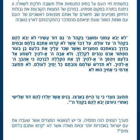
בתשתית חיי העם על בסיס התנסויות אלו? תשובה חלקית לשאלה זו
ניתנת בתורה במקום מפתיע. במרכזן של המצוות הקובעות את גבולות
החיתון מופיעים שוב תיאורם של אותם מפגשים ראשוניים של העם
עם אומות האזור שעת יציאתם מהמדבר בהתקרבותם לארץ נושבת:
"
לֹא יָבֹא עַמּוֹנִי וּמוֹאָבִי בִּקְהַל ה' גַּם דּוֹר עֲשִׂירִי לֹא יָבֹא לָהֶם
בִּקְהַל ה' עַד עוֹלָם. עַל דְּבַר אֲשֶׁר לֹא קִדְּמוּ אֶתְכֶם בַּלֶּחֶם וּבַמַּיִם
בַּדֶּרֶךְ בְּצֵאתְכֶם מִמִּצְרָיִם וַאֲשֶׁר שָׂכַר עָלֶיךָ אֶת בִּלְעָם בֶּן בְּעוֹר
מִפְּתוֹר אֲרַם נַהֲרַיִם לְקַלֲלֶךָּ. וְלֹא אָבָה ה' אֱ-לֹהֶיךָ לִשְׁמֹעַ אֶל
בִּלְעָם וַיַּהֲפֹךְ ה' אֱ-לֹהֶיךָ לְּךָ אֶת הַקְּלָלָה לִבְרָכָה כִּי אֲהֵבְךָ ה'
אֱ-לֹהֶיךָ. לֹא תִדְרשׁ שְׁלֹמָם וְטֹבָתָם כָּל יָמֶיךָ לְעוֹלָם. לֹא תְתַעֵב
אֲדֹמִי כִּי אָחִיךָ הוּא לֹא
תְתַעֵב מִצְרִי כִּי גֵר הָיִיתָ בְאַרְצוֹ. בָּנִים אֲשֶׁר יִוָּלְדוּ לָהֶם דּוֹר שְׁלִישִׁי
(אחרי גיורם) יָבֹא לָהֶם בִּקְהַל ה'".
מערך הצווים הזה מתמיה. וכי יש לצאצאי המצרים אשר שעבדו את
עם ישראל באכזריות יותר זכויות מאלה אשר לא "קדמו אתכם בלחם
ומים"?