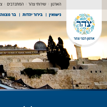
הארגון
שירותי צהר
המתנדבים
צה
נישואין
בירור יהדות
בר מצווה