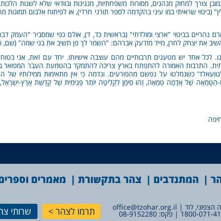
בן צורך למחוק מנהגים, מסורות משפחתיות, מנגינות ובוודאי שלא לשנות הלכות עד
" (ביטוי שראיתי במו עיני בהקדמה לספר תורני חרדי), או לפיתוח אלבום תמונות מה
נהריים בביטוי "ארצי ומולדתי" (בראשית כד, ד), אולם כפי שמסביר "העמק דבר"
ב את יצחק לחרן, מייד מזדעק אברהם: "השמר לך פן תשיב את בני שמה" (שם, ו)
לנו. לכל אחד יש מטענים תרבותיים מהם עוצבה אישיותו. יחד עם זאת, אני בטוח כ
עתית. התרבות האמורה להתפתח בארץ צריכה להתמקד בהטמעת העבר המפואר בצ
עאלד' כשנמלטו על נפשם מהפורעים. ונדמה כי אין מתאימות ממילותיו של הרב קוק: "מַ
-הַטֻּמְאָה שֶׁל אֲדָמָה טְמֵאָה, זֶהוּ סִימָן לִקְלִיטָה יוֹתֵר פְּנִימִית שֶׁל קְדֻשַּׁת אֶרֶץ-יִשְׂרָאֵל, לְח
חיפה
הר
המתנדבים
צהר בתקשורת
מאמרים וספרים
office@tzohar.org.il
תרמו לצהר
שרותי צה
1800-071-4
| פקס: 08-9152280