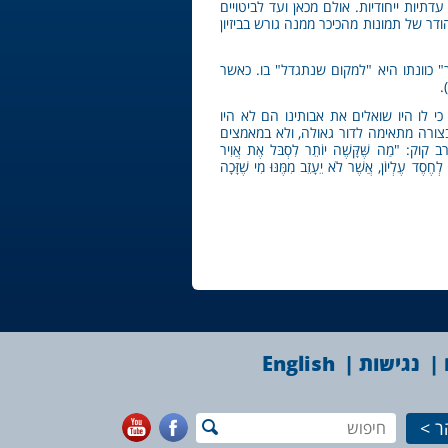
תיות ייחודיות. אולם מכאן ועד לביטויים
ודר של תמונות מהכיכר ממנה גורש בביזיון
 כוונתו היא "למקום שנתגדל" בו. כאשר
.
י לו היו שואלים את אבותינו הם לא היו
ורה מתאימה לדור גאולה, ולא במאמצים
ה שֶּׁקָּשֶׁה יוֹתֵר לִסְבּל אֶת אֲוִיר
ֶסֶד עֶלְיוֹן, אֲשֶׁר לֹא יֵעָזֵב מִמֶּנּוּ מִי שֶׁזָּכָה
נגישות
English
ר