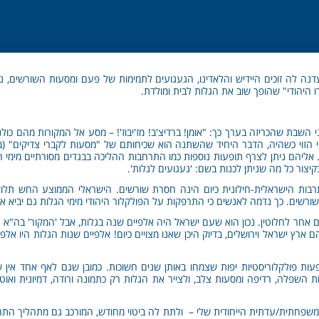
ה לה זוכים היידיש והלאדינו, הגעגועים לתמימות של פעם ומסעות השורשים, נו
 היהודי" שהופך שוב את הגלות לבית ומולדת.
 השבת שהכריזה בערך כך: "אומן! ברדיצ'ב! מז'יבוז'! – מסע אל המקורות מהם כול
עיני הזוי כשהיה, הדבר היחיד שהשתנה הוא שכיחותם של "מסעות לקברי צדיקים" 
אליהם ניתן לצרף תופעות נוספות כמו התרחבות ההליכה בבגדים מסורתיים מימי הג
יצור כל מה שניתן לכנות בשם: 'געגועים לגלות'.
תרבות הישראלית-חילונית כיום הינה חסרת שורשים. הישראלי הממוצע החש תלוש
ורשים. כך נדמה לאנשים כי התרפקות על הפולקלור היהודי מימי הגלות גם יביא או
חר לחלוטין. נכון הוא שעם ישראל היה אלפיים שנה בגלות, אבל 'המקור' בה"א הי
ו הם ארץ ישראל וירושלים, בדיוק היכן שאנו מצויים כיום! אלפיים שנות הגלות היו אל
ות פולקלוריסטיות יפות שצמחו באותן שנים חשוכות. כמובן שגם לאף אחד אין ש
 השפלה, רדיפה ומסעות צלב, ולצייר את הגלות רק כתמונה ורודה, דמיונית ואוטופ
 המשפחתית/עדתית הייחודית שלי – ולתת לה ביטוי מחודש, המורכב גם מתהליך התח