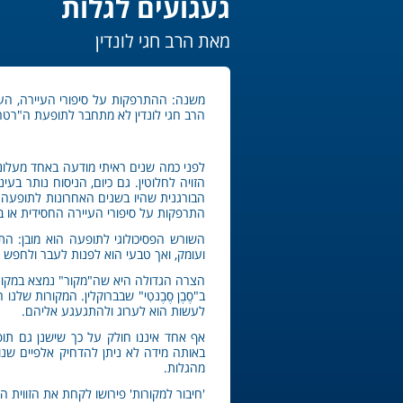
געגועים לגלות
מאת הרב חגי לונדין
משנה: ההתרפקות על סיפורי העיירה, העדנ
הרב חגי לונדין לא מתחבר לתופעת ה"רטרו
לפני כמה שנים ראיתי מודעה באחד מעלוני
הזויה לחלוטין. גם כיום, הניסוח נותר ב
הבורגנית שהיו בשנים האחרונות לתופעה. 
התרפקות על סיפורי העיירה החסידית או בק
השורש הפסיכולוגי לתופעה הוא מובן: ה
ועומק, ואך טבעי הוא לפנות לעבר ולחפש ש
הצרה הגדולה היא שה"מקור" נמצא במקום א
ב"סֶבֶן סֶבֶנטִי" שבברוקלין. המקורות שלנ
לעשות הוא לערוג ולהתגעגע אליהם.
אף אחד איננו חולק על כך שישנן גם תופע
באותה מידה לא ניתן להדחיק אלפיים שנות
מהגלות.
'חיבור למקורות' פירושו לקחת את הזווית