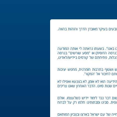
בעים בעיקר מאובדן הדרך והזהות בהווה.
נו באנו". בשעתו נראתה לי אותה המודעה
(בגרסה הדוסית) או "מסע שורשים" בגרסה
לות, פתיחתם של קורסים ביידיש/לאדינו,
 ושטוף בתרבות חומרנית, מחפש יציבות
תם לחיבור אל 'המקור'.
דיעה הוא לא אומן, לא בצנעא ואפילו לא
פיים שנות סיוט. הדבר האחרון שאנו צריכים
ום דבר נגד לימוד יידיש כשלעצמו. אולם
ית. סבינו וסבתותינו חלמו רק על לברוח
ייה של עם ישראל בארצו ובצביון המותאם