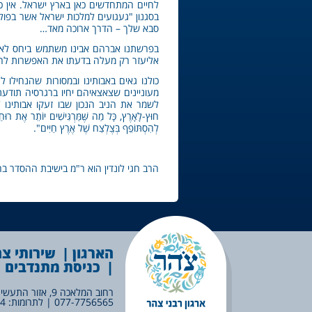
לחיים המתחדשים כאן בארץ ישראל. אין כמו
בסגנון "געגועים למלכות ישראל אשר בפולין
סבא שלך – הדרך ארוכה מאד…
בפרשתנו אברהם אבינו משתמש ביחס לארם 
אליעזר רק מעלה בדעתו את האפשרות להשי
כולנו גאים באבותינו ובמסורות שהנחילו 
מעוניינים שצאצאיהם יחיו ברגרסיה תוד
לשמר את הניב הנכון שבו זעקו אבותינו 'גוו
חוּץ-לָאָרֶץ, כָּל מַה שֶּׁמַּרְגִּישִׁים יוֹתֵר אֶת רוּחַ
לְהִסְתּוֹפֵף בְּצֶלְצַח שֶׁל אֶרֶץ חַיִּים".
הרב חגי לונדין הוא ר"מ בישיבת ההסדר ב
הארגון
שירותי צ
כניסת מתנדבים
רחוב המלאכה 9, אזור התעשיה הצפוני, לוד |
077-7756565
| לתרומות:
14