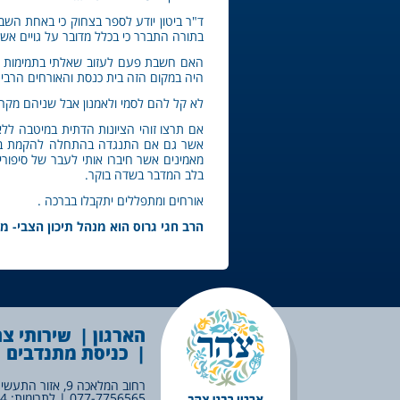
ד"ר ביטון יודע לספר בצחוק כי באחת השב
בתורה התברר כי בכלל מדובר על גויים אש
האם חשבת פעם לעזוב שאלתי בתמימות ? הר
היה במקום הזה בית כנסת והאורחים הרבים
לא קל להם לסמי ולאמנון אבל שניהם מקר
אם תרצו זוהי הציונות הדתית במיטבה לל
אשר גם אם התנגדה בהתחלה להקמת בית ה
מאמינים אשר חיברו אותי לעבר של סיפור
בלב המדבר בשדה בוקר.
אורחים ומתפללים יתקבלו בברכה .
הרב חגי גרוס הוא מנהל תיכון הצבי- מק
הארגון
שירותי צ
כניסת מתנדבים
רחוב המלאכה 9, אזור התעשיה הצפוני, לוד |
077-7756565
| לתרומות:
14