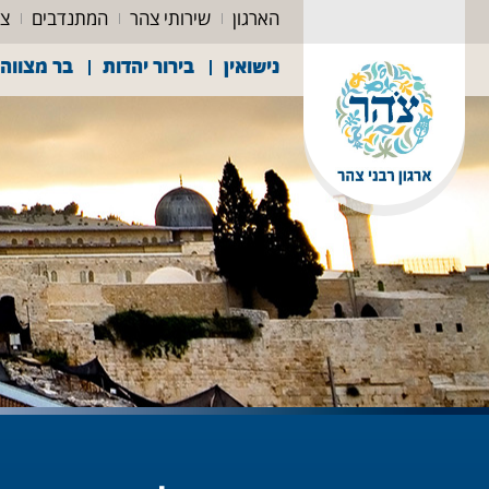
הארגון
שירותי צהר
המתנדבים
צה
נישואין
בירור יהדות
בר מצווה