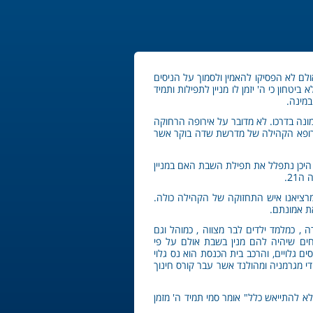
אולם לא הפסיקו להאמין ולסמוך על הניסים
חון כי ה' יזמן לו מניין לתפילות ותמיד
במינה.
מונה בדרכו. לא מדובר על אירופה הרחוקה
כרופא הקהילה של מדרשת שדה בוקר אשר
יכן נתפלל את תפילת השבת האם במניין
21.
רציאנו איש התחזוקה של הקהילה כולה.
ת אמונתם.
 , כמלמד ילדים לבר מצווה , כמוהל וגם
וחים שיהיה להם מנין בשבת אולם על פי
גלויים, והרכב בית הכנסת הוא נס גלוי
י מגרמניה ומהולנד אשר עבר קורס חינוך
סמי יודע לספר על שבתות בהם המניין מתאסף רק ב0930 . " העיקר הוא לא להתייאש כלל" אומר סמי תמיד ה' מזמן