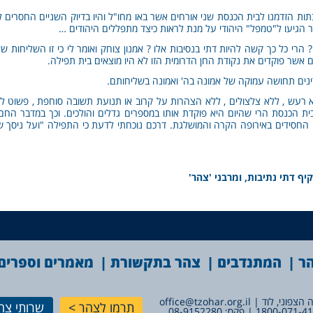
תות הזדמנו לבית הכנסת שני אורחים אשר באו מחו"ל והיו בדיוק השניים החסרים
ר הגיעו ל"טמפל" היהודי על מנת לראות כיצד מתפללים היהודים …
י כל כך קשה להיות דתי בנסיבות אלו ? אמנון צוחק ואומר לי כי זו השליחות שלו
 אשר פוקדים את נקודת החן הדרומית הזו לא היו מוצאים בית תפילה.
ינים תחושה עמוקה של אמונה בה' ואמונה בשליחותם.
א רעש , ללא צלצולים , ללא הצהרות על קרוב או תנועת תשובה סוחפת , פשוט לח
כנסת הרי שהיום היא פוקדת אותו במספרים גדלים והולכים. וכך במדבר החם
י החסידים באירופה הקרה והמושלגת. דרכם נוכחתי לדעת כי התפילה "ועל ניסך ש
יף דתי נתיבות, ומרבני 'צהר'
הר
המתנדבים
צהר בתקשורת
מאמרים וספרים
office@tzohar.org.il
תרמו לצהר
שרותי צה
1800-071-4
| פקס: 08-9152280