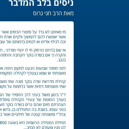
ניסים בלב המדבר
מאת הרב חגי גרוס
מי מאיתנו לא גדל על סיפורי הניסים אשר ק
אשר יאפשרו להם להמשיך ולקיים אורח חיים
זכה לגילוי אליהו או לנסים בדמותם של עוב
אי שם בדרום הרחוק חי לו יהודי מודרני ,
והקרה כי אם בשדה בוקר הקרובה והחמה,
בנגב.
לפני מספר שבועות הגענו למקום היפה א
משפחתי או שמא נצטרף לקהילה המקומית ה
קהילת מדרשת שדה בוקר מונה שתי משפחו
שתי משפחות דתיות אשר נלחמות על מקומן
ד"ר ביטון משול בעיני לרב החסידי של הכ
כעורך החופות של צעירי הקהילה (ויסלח 
הצהרתם מיום שהם גרים בשדה בוקר מעולם
בפני עצמו. בשבת בה התפללנו בו, גדשו א
צהל"י ומשפחה קטנה של חילוניים אשר באה
לנו מנין ומעולם לא הכזיב…