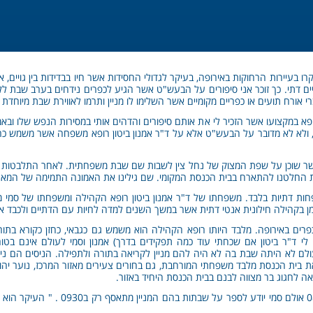
רו בעיירות הרחוקות באירופה, בעיקר לגדולי החסידות אשר חיו בבדידות בין גויים, 
 דתי. כך זוכר אני סיפורים על הבעש"ט אשר הגיע לכפרים נידחים בערב שבת ללא ביט
רי אורח תועים או כפריים מקומיים אשר השלימו לו מניין ותרמו לאווירת שבת מיוחדת 
 רופא במקצועו אשר הזכיר לי את אותם סיפורים והדהים אותי במסירות הנפש שלו ובא
 ולא לא מדובר על הבעש"ט אלא על ד"ר אמנון ביטון רופא משפחה אשר משמש 
שר שוכן על שפת המצוק של נחל צין לשבות שם שבת משפחתית. לאחר התלבטות ה
חלטנו להתארח בבית הכנסת המקומי. שם גילינו את האמונה התמימה של המאה ה
ת דתיות בלבד. משפחתו של ד"ר אמנון ביטון רופא הקהילה ומשפחתו של סמי מ
 בקהילה חילונית אנטי דתית אשר במשך השנים למדה לחיות עם הדתיים ולכבד א
פרים באירופה. מלבד היותו רופא הקהילה הוא משמש גם כגבאי, כחזן כקורא בתורה
לי ד"ר ביטון אם שכחתי עוד כמה תפקידים בדרך) אמנון וסמי לעולם אינם בט
 לא היתה שבת בה לא היה להם מניין לקריאה בתורה ולתפילה. הניסים הם ניסים 
ת בית הכנסת מלבד משפחתי המורחבת, גם בחורים צעירים מאזור המרכז, נוער יהוד
 לחגוג בר מצווה לבנם בבית הכנסת היחיד באזור.
תחילת התפילה הרשמית היא בשעה 0800 אולם 