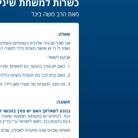
כשרות למשחת שיניי
מאת הרב משה ביגל
שאלה:
אני סובל מבעיה אלרגית בשפתיים והומל
נאמר לי כי יש אישור כשרות כללי למוצרי הח
אבקש לשאול:
1. האם יש צורך בהכשר גם למשחת שיניים או מי פה, למרות שלא אוכלים אותם?
2. האם קיים דבר כמו תעודת כשרות כללית והאם היא מקובלת?
3. מה מצב הכשרות של מוצרי סאן ריידר המשווקים בישראל?
תשובה:
בנוגע לשאלתך האם יש צורך בהכשר ל
החי. לעיתים יש במשחות חומצות שיוצרו 
בעת כהונתו כרב ראשי לישראל ע"י בד"ץ מ
משחת שיניים אינה מיועדת לאכילה, אול