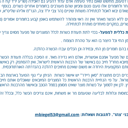
 לטעום, מחשש שאם נתיר טעימה אדם עלול להגיע גם לאכילה (שו"ע יו"ד קח ה ב
חר ולחומרים אלו טעם פגום ומכיוון שהם מעורבים בחומרים אחרים כשרים. בנוסף
אדם יבוא לאכול לכתחילה משחת שיניים (הר צבי יו"ד צה, הגר"מ אליהו שליט"א, 
 ללא הכשר מאחר ואין זה ראוי ומהודר להשתמש באופן קבוע בחומרים אסורים (מ
רים, במקרים מיוחדים מותרת לכתחילה.
ת כללית למפעל-
בכדי לתת תעודת כשרות לכלל המוצרים של מפעל מסוים צריך ש
חי וכל היצור בו הוא על טהרת הצומח .
ם חומרים מן החי, ובמידה וכן הכלים עברו הכשרה כהלכה.
 של מפעל אמנם אפשרית, אולם היא נדירה מאד. זו הסיבה בגללה תעודת הכשרות נ
המיובא מחו"ל חייב גם באישור של הרבנות הראשית לישראל, ואין להסתפק רק באיש
מתם המקצועית הירודה או משום שאינם מחויבים להלכה בהגדרתה האורתודוכסית.
ראל. על פי הנחיית הרבנות הראשית כל המוצרים המיובאים שאוכלים אותם חייב
 לכן אין לסמוך על כשרות מוצר שאינו מסומן בסמל הכוכב ובאישור מהרבנות הראשי
כמוסות וגלולות לבליעה שטעמם מר או משחות, אינם צריכים הכשר כלל, ובכלל ז
י 'צהר'. לתגובות ושאלות:
mbiegel53@gmail.com