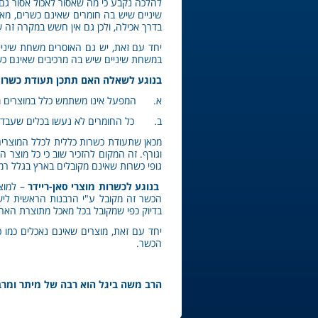
להלכה נקבע כי מה שאסור לאכול אסור גם
שיניים שיש בה חומרים שאינם כשרים, מא
בדרך אכילה, ולכן גם אין חשש במקרה זה ש
יחד עם זאת, יש גם האוסרים משחת שיניים
במשחת שיניים שיש בה מרכיבים שאינם כש
בנוגע לשאלה האם תתכן תעודת כשרו
א. המפעל אינו משתמש כלל במוצרים מן ה
ב. כל החומרים לא נעשו בכלים שעבדו בה
מכאן שתעודת כשרות כללית לכלל המוצרים
וגורף. זה המקום להזכיר שוב כי כל מוצר 
גופי כשרות שאינם מקובלים בארץ בגלל ר
בנוגע לכשרות מוצרי סאן-ריידר
הכשר זה מקובל ע"י הרבנות הראשית ליש
בדיוק כפי שמקובל בכל מאכל מתוצרת הארץ.
יחד עם זאת, מוצרים שאינם נאכלים כמו 
הכשר.
הרב משה ביגל הוא רבה של מיתר ומרבנ