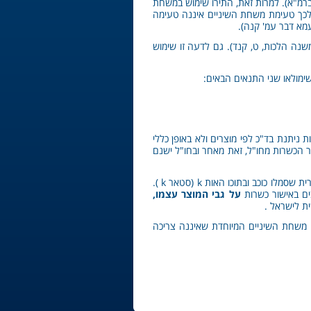
רמ"א). למרות זאת, התירו שימוש במשחת
 לכך טעימת משחת השיניים איננה טעימה
עמא דבר עמ' קנה).
שנה הלכות, ט, קנד). גם לדעה זו שימוש
ימולאו שני התנאים הבאים:
יתנת בד"כ לפי מוצרים ולא באופן כללי
ור הכשרות מחו"ל, זאת מאחר ובחו"ל ישנם
– למוצרים רבים מתוצרת "סאן ריידר" יש אישור כשרות הניתן ע"י גוף הפועל בארצות הברית שסמלו כוכב ובתוכו האות k (סטאר k ).
ים באישור כשרות
על גבי המוצר עצמו,
ת לישראל .
ה משחת השיניים המיוחדת שאיננה צריכה