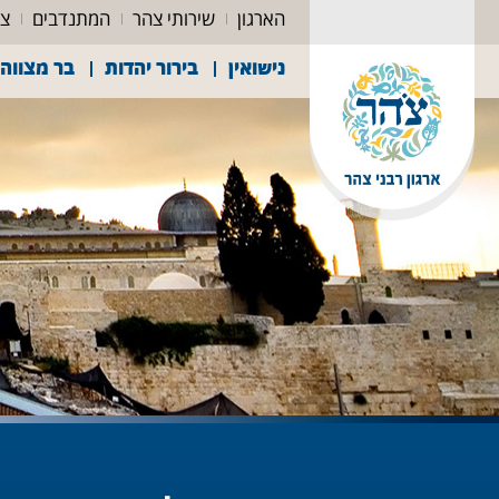
הארגון
שירותי צהר
המתנדבים
צה
נישואין
בירור יהדות
בר מצווה