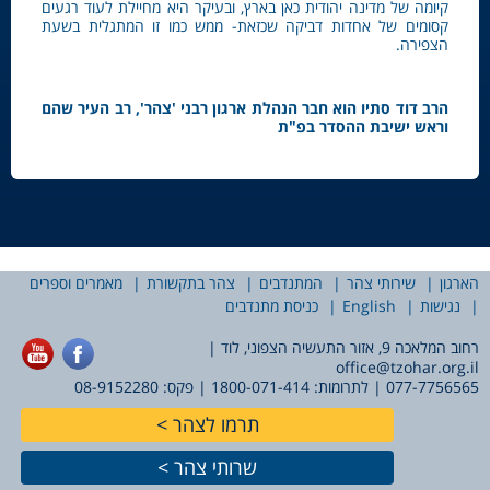
קיומה של מדינה יהודית כאן בארץ, ובעיקר היא מחיילת לעוד רגעים
קסומים של אחדות דביקה שכזאת- ממש כמו זו המתגלית בשעת
הצפירה.
הרב דוד סתיו הוא חבר הנהלת ארגון רבני 'צהר', רב העיר שהם
וראש ישיבת ההסדר בפ"ת
הארגון
שירותי צהר
המתנדבים
צהר בתקשורת
מאמרים וספרים
נגישות
English
כניסת מתנדבים
רחוב המלאכה 9, אזור התעשיה הצפוני, לוד |
office@tzohar.org.il
077-7756565
| לתרומות:
1800-071-414
| פקס: 08-9152280
תרמו לצהר
שרותי צהר