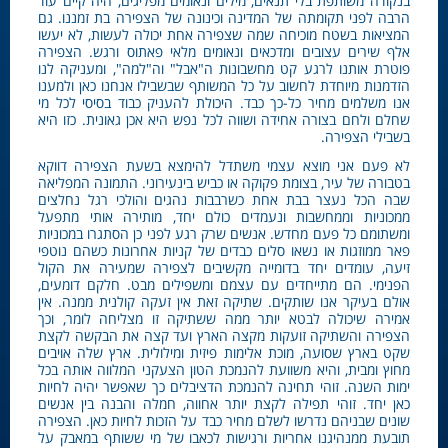
בנקודה משותפת בלי תנאים, מילים ונאומים מפליגים, היה קיים עוד
הרבה לפני תקומתה של המדינה וכינונה של הצפירה בת זמננו. גם
המציאות בשטח מוכיחה שמה שצפירה אחת יכולה לעשות, לא יעשו
אלף שירים עצובים ומדכאים ונאומים מלאי פאתוס ורגש. הצפירה
פוטרת אותנו לרגע קט מחשבונות ה"אבל" וה"למה", ומעניקה לנו
הזדמנות מיוחדת לחשוב על כל המשותף שבשבילו אנחנו כאן ולמענו
אנו משלמים מחיר כל-כך כבד. היכולת להעניק כבוד בסיסי לכל מי
שחלם ולחם בצורה אחידה ושווה לכל נפש היא אכן גאונית. כזו היא
בשבילי הצפירה.
לא פעם אני מוצא עצמי משתדל להימצא בשעת הצפירה דווקא
בטבורה של עיר, בצומת פקוקה או כביש בינעירוני. התמונה המפליאה
שבה הכל נעצר בבת אחת כשרבבות נהגים והולכי רגל נחלצים
ממכוניות וממחשבות ונעמדים כולם יחד, מותירה אותי מתפעל
ומשתומם כל פעם מחדש. אנשים שרק רגע לפני כן הסתגרו במכוניות
פאר ממוזגות או נשאו סלים כבדים של קניות אחרונות כשהם נוטפי
זיעה, עומדים יחד בדומייה מקשיבים לצפירה שמעירה את הקול
הפנימי. הם מתייחדים עם עצמם ומשפילים מבט. חלקם דומעים,
אולם בעיקר אנו שותקים. שתיקה זאת אין זעקה קולנית ממנה. אין
אמירה שיכולה לבטא יותר ממה ששתיקה זו מצליחה לומר, וכך
הצפירה והשתיקה זועקות מקצה הארץ ועד קצה את הבקשה לקצת
שקט בארץ שסועה, מוכת אלימות פיזית ומילולית. ארץ שלה אויבים
מחוץ ומבית, והיא משוועת להנמכת הטון הצעקני המלווה אותה בכל
ימות השנה. זוהי תחינה להנמכת הדציבלים כך שאפשר יהיה לחיות
כאן יחד. זוהי תפילה לקצת יותר אחווה, חמלה והבנה בין אנשים
שונים שבניהם נדרשו לשלם מחיר כבד על הזכות לחיות כאן. הצפירה
תובעת ממנהיגנו אחריות ורגישות לכאבו של מי ששותף במאבק על