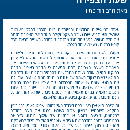
מאת הרב דוד סתיו
.אחד המאפיינים הבולטים והמיוחדים ביום הזכרון לחללי מערכות
ישראל הוא הרגע שבו נשבר השקט וקולה האדיר של הצפירה מנסר
את חלל האוויר. רגע אחד הכל מתנהל לו כסדרו. בשנייה הבאה הכל
קופא במקומו. נעצר. עומד מלכת.
מעולם לא הטרחתי עצמי ובדקתי כיצד מתנהלות מדינות ולאומים
אחרים בימי הזכרון שלהם. אם להודות על האמת הנושא לא עניין
אותי עד כדי-כך. מצד שני תמהתי לא פעם על אלו שאסרו את
העמידה בשעת הצפירה תחת הטענה כי מדובר באיסור הליכה
בחוקות הגויים, אולם כשהם מתבקשים להבהיר ולהוכיח את דבריהם
הם לא יודעים לנקוב בשמם של אותם גויים הנוהגים כן. זאת ועוד: גם
אם תימצא אומה או אומות המכבדות את עצמן ואת זיכרון בניהם
ובנותיהן בצורה שכזאת, לא ממש ברור מה רע בכך שהרי כבר אמרו
חכמים "חכמה בגויים תאמין", והרי לפנינו מנהג שהוא ראוי, הגיוני,
חכם ומכובד. מדוע, אם כן, נמנע עצמנו מלאמצו?
והצפירה היא אכן רעיון חכם ומכובד מאין כמוהו; אפילו גאוני. כבר בזמן
המקרא השתמשו ברעיון שכזה כשרצו לכנס את העם במדבר
למלחמה, ליציאה למסע או לחנייה של איסוף כוחות, כמתואר
בפרוטרוט בספר במדבר שהוא כידוע אוטנטי ונטול כל חשד להעתקה
מהגויים. הצורך ליצור רגע שבו כל העם לגווניו ומפלגותיו, מתרכז