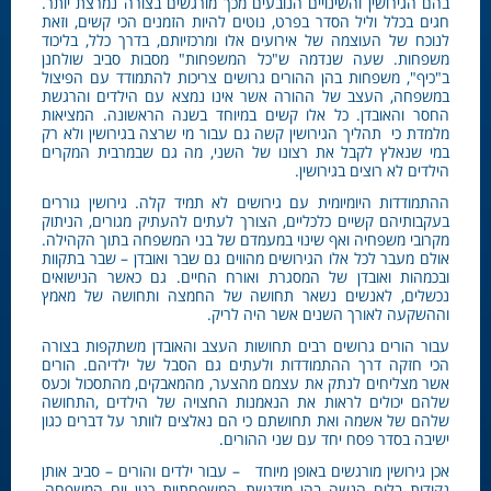
בהם הגירושין והשינויים הנובעים מכך מורגשים בצורה נמרצת יותר.
חגים בכלל וליל הסדר בפרט, נוטים להיות הזמנים הכי קשים, וזאת
לנוכח של העוצמה של אירועים אלו ומרכזיותם, בדרך כלל, בליכוד
משפחות. שעה שנדמה ש"כל המשפחות" מסבות סביב שולחנן
ב"כיף", משפחות בהן ההורים גרושים צריכות להתמודד עם הפיצול
במשפחה, העצב של ההורה אשר אינו נמצא עם הילדים והרגשת
החסר והאובדן. כל אלו קשים במיוחד בשנה הראשונה. המציאות
מלמדת כי תהליך הגירושין קשה גם עבור מי שרצה בגירושין ולא רק
במי שנאלץ לקבל את רצונו של השני, מה גם שבמרבית המקרים
הילדים לא רוצים בגירושין.
ההתמודדות היומיומית עם גירושים לא תמיד קלה. גירושין גוררים
בעקבותיהם קשיים כלכליים, הצורך לעתים להעתיק מגורים, הניתוק
מקרובי משפחיה ואף שינוי במעמדם של בני המשפחה בתוך הקהילה.
אולם מעבר לכל אלו הגירושים מהווים גם שבר ואובדן – שבר בתקוות
ובכמהות ואובדן של המסגרת ואורח החיים. גם כאשר הנישואים
נכשלים, לאנשים נשאר תחושה של החמצה ותחושה של מאמץ
וההשקעה לאורך השנים אשר היה לריק.
עבור הורים גרושים רבים תחושות העצב והאובדן משתקפות בצורה
הכי חזקה דרך ההתמודדות ולעתים גם הסבל של ילדיהם. הורים
אשר מצליחים לנתק את עצמם מהצער, מהמאבקים, מהתסכול וכעס
שלהם יכולים לראות את הנאמנות החצויה של הילדים ,התחושה
שלהם של אשמה ואת תחושתם כי הם נאלצים לוותר על דברים כגון
ישיבה בסדר פסח יחד עם שני ההורים.
אכן גירושין מורגשים באופן מיוחד – עבור ילדים והורים – סביב אותן
נקודות בלוח הנשה בהן מודגשת המשפחתיות כגון יום המשפחה,