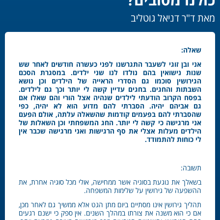
מאת ד"ר דניאל גוטליב
שאלה:
אני ובן זוגי לשעבר התגרשנו לפני כעשרה חודשים לאחר שש
שנות נישואין בהם נולדו לנו שני ילדים. במסגרת הסכם
הגירושין סוכמו גם הסדרי הראייה של הילדים וכן נושא
השבתות והחגים. בחגים עדיין קשה לי יותר וכך גם לילדים.
בפסח הקרוב הודעתי לילדים שנהיה אצל הורי והם שאלו אם
גם אביהם יהיה. הסברתי להם מדוע הוא לא יהיה, כפי
שהסברתי להם בפעמים קודמות שהשאלה עלתה, אולם הפעם
אני מרגישה כי קשה לי יותר. החג המשפחתי וכן השאלות של
הילדים מעלות אצלי את סף הרגישות ואני מרגישה שכבר אין
לי כוחות להתמודד.
תשובה:
בשאלך את נוגעת בסוגיה אשר ממחישה, אולי מכל סוגיה אחרת, את
ההשפעה של גירושין על שלימות המשפחה.
תהליך גירושין אינו מסתיים ביום מתן הגט אלא ממשיך גם לאחר מכן,
אם כי הוא משנה את צורתו במהלך השנים. אין ספק כי ישנם רגעים