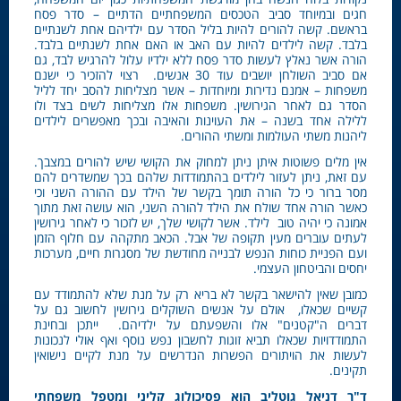
חגים ובמיוחד סביב הטכסים המשפחתיים הדתיים – סדר פסח
בראשם. קשה להורים להיות בליל הסדר עם ילדיהם אחת לשנתיים
בלבד. קשה לילדים להיות עם האב או האם אחת לשנתיים בלבד.
הורה אשר נאלץ לעשות סדר פסח ללא ילדיו עלול להרגיש לבד, גם
אם סביב השולחן יושבים עוד 30 אנשים. רצוי להזכיר כי ישנם
משפחות – אמנם נדירות ומיוחדות – אשר מצליחות להסב יחד לליל
הסדר גם לאחר הגירושין. משפחות אלו מצליחות לשים בצד ולו
ללילה אחד בשנה – את העוינות והאיבה ובכך מאפשרים לילדים
ליהנות משתי העולמות ומשתי ההורים.
אין מלים פשוטות איתן ניתן למחוק את הקושי שיש להורים במצבך.
עם זאת, ניתן לעזור לילדים בהתמודדות שלהם בכך שמשדרים להם
מסר ברור כי כל הורה תומך בקשר של הילד עם ההורה השני וכי
כאשר הורה אחד שולח את הילד להורה השני, הוא עושה זאת מתוך
אמונה כי יהיה טוב לילד. אשר לקושי שלך, יש לזכור כי לאחר גירושין
לעתים עוברים מעין תקופה של אבל. הכאב מתקהה עם חלוף הזמן
ועם הפניית כוחות הנפש לבנייה מחודשת של מסגרות חיים, מערכות
יחסים והביטחון העצמי.
כמובן שאין להישאר בקשר לא בריא רק על מנת שלא להתמודד עם
קשיים שכאלו, אולם על אנשים השוקלים גירושין לחשוב גם על
דברים ה"קטנים" אלו והשפעתם על ילדיהם. ייתכן ובחינת
התמודדויות שכאלו תביא זוגות לחשבון נפש נוסף ואף אולי לנכונות
לעשות את הויתורים הפשרות הנדרשים על מנת לקיים נישואין
תקינים.
ד"ר דניאל גוטליב הוא פסיכולוג קליני ומטפל משפחתי