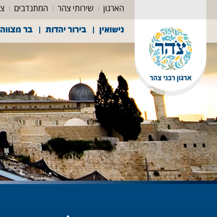
הארגון
שירותי צהר
המתנדבים
צה
נישואין
בירור יהדות
בר מצווה