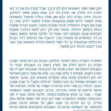
יתכן שאת חוסר השויוניות ניתן לתרץ בכך שבכל מקרה גם אם דור באי
הארץ היה מחלק את הארץ בינו לבין עצמו באופן שיויוני לחלוטין,
הבעיה היתה נוצרת בדור הבא שכן אותה נחלה תתפצל במשפחה
אחת למספר ילדים מסוים ובמשפחה אחרת למספר ילדים אחר, כך
שגם אם נקודת ההתחלה תהיה שויונית בפועל, כמעט הכרחי שיווצרו
בעיות בהמשך הדורות. גודמה נאה לכך ניתן למצא בהרבה משקים
חקלאיים שעם הקמתם לפני שנות דור חולקה אדמת המושב בשווה
בין דור המייסדים אל משהיה צורך להעביר את הנחלות לדור הבנים
היו נחלות שהתפצלו עד כדי חוסר כדאיות כלכלית וכתוצאה מכך נוצר
צורך לקבוע ולבחור ב'בן ממשיך'.
הסתירה השנייה ביחס לשיטת החלוקה נובעת גם היא מפער מובנה
שקיים בין הרצון לחלק את הארץ בשווה בין השבטים שהרי כל
השבטים יורשים את הארץ מכחה של ההבטחה שהבטיח הקב"ה את
הארץ לאבות, וממילא יד כולם שווה בה. אלא שלעומת הרצון והאידאל
לא ניתן להתעלם מכמה וכמה שיקולים מעשיים כגון: הפער הכמותי
בין השבטים שמחייב גם פער במספר הנחלות שיקבל כל שבט ושבט;
הפער הכלכלי בין אזורי מרכז ופריפריה ושוויה של אדמה חקלאית מול
אדמת טרשים או אדמה מדברית; צרכים הנובעים מאופי תעסוקתי
שונה – עבור בני זבולון שהתמחו במסחר, חלקת אדמה שעל יד חוף
הים ונתיבי המסחר והתחבורה שווה לען ערוך יותר מאשר אדמת עמק
פורייה. כך גם יעדיפו בני שבט ראובן וגד אדמות מרעה שאינן
חקלאיות. אך לעומתם יעדיפו בני השבטים החקלאיים אדמות פוריות