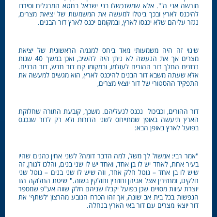
מורשה אני ה'". אלא שמשנכשלו בני ישראל בחטא המרגלים וסירבו
להיכנס לארץ ובכך ביטלו למעשה את המשמעות של יציאת מצרים,
נגזר עליהם שלא יכנסו לארץ, ובמקומם יכנס לארץ דור הבנים.
שינוי זה היה משמעותי מאד ביחס למגמה הראשונית של יציאת
מצרים אך את הנעשה לא ניתן היה להשיב, ואכן במשך 40 שנות
נדודים החלך דור ההורים לעולמו, ובמקומו קם דור חדש, דור הבנים.
אלא שעתה משבא דור הבנים להיכנס לארץ, הוא מגשים למעשה את
התפקיד ההסטורי של דור יוצאי מצרים,
דור ההורים, וכביכול נכנס לנעליהם. משכך, קובעת התורה שחלוקת
הארץ תיעשה באופן שמתייחס לשני הדורות ולא רק לדור שנכנס
בפועל לארץ באופן הבא:
"אמר רבי: אמשול לך משל, למה הדבר דומה? לשני אחין כהנים שהיו
בעיר אחת, לאחד יש לו בן אחד, ואחד יש לו שני בנים, והלכו לגורן, זה
שיש לו בן אחד – נוטל חלק אחד, וזה שיש לו שני בנים – נוטל שני
חלקים, ומחזירין אצל אביהן וחוזרין וחולקין בשוה." שיטת החלוקה הזו
יוצרת עיוות מסויים שכן בפועל יקבלו שניהם חלק שווה אע"פ שמספר
הנפשות בכל בית אב שונה, אך זהו הכרח הנובע מהרצון 'לשתף' את
דור יוצאי מצרים עם דור באי הארץ בנחלה.