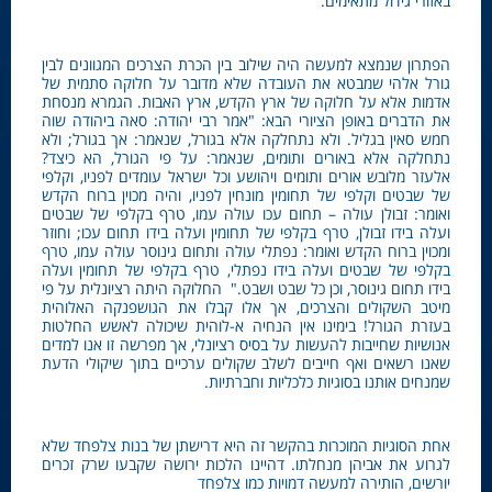
באזורי גידול מתאימים.
הפתרון שנמצא למעשה היה שילוב בין הכרת הצרכים המגוונים לבין
גורל אלהי שמבטא את העובדה שלא מדובר על חלוקה סתמית של
אדמות אלא על חלוקה של ארץ הקדש, ארץ האבות. הגמרא מנסחת
את הדברים באופן הציורי הבא: "אמר רבי יהודה: סאה ביהודה שוה
חמש סאין בגליל. ולא נתחלקה אלא בגורל, שנאמר: אך בגורל; ולא
נתחלקה אלא באורים ותומים, שנאמר: על פי הגורל, הא כיצד?
אלעזר מלובש אורים ותומים ויהושע וכל ישראל עומדים לפניו, וקלפי
של שבטים וקלפי של תחומין מונחין לפניו, והיה מכוין ברוח הקדש
ואומר: זבולן עולה – תחום עכו עולה עמו, טרף בקלפי של שבטים
ועלה בידו זבולן, טרף בקלפי של תחומין ועלה בידו תחום עכו; וחוזר
ומכוין ברוח הקדש ואומר: נפתלי עולה ותחום גינוסר עולה עמו, טרף
בקלפי של שבטים ועלה בידו נפתלי, טרף בקלפי של תחומין ועלה
בידו תחום גינוסר, וכן כל שבט ושבט." החלוקה היתה רציונלית על פי
מיטב השקולים והצרכים, אך אלו קבלו את הגושפנקה האלוהית
בעזרת הגורל! בימינו אין הנחיה א-לוהית שיכולה לאשש החלטות
אנושיות שחייבות להעשות על בסיס רציונלי, אך מפרשה זו אנו למדים
שאנו רשאים ואף חייבים לשלב שקולים ערכיים בתוך שיקולי הדעת
שמנחים אותנו בסוגיות כלכליות וחברתיות.
אחת הסוגיות המוכרות בהקשר זה היא דרישתן של בנות צלפחד שלא
לגרוע את אביהן מנחלתו. דהיינו הלכות ירושה שקבעו שרק זכרים
יורשים, הותירה למעשה דמויות כמו צלפחד