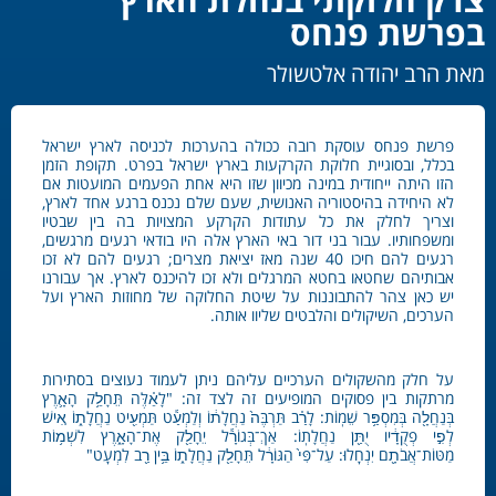
בפרשת פנחס
מאת הרב יהודה אלטשולר
פרשת פנחס עוסקת רובה ככולה בהערכות לכניסה לארץ ישראל
בכלל, ובסוגיית חלוקת הקרקעות בארץ ישראל בפרט. תקופת הזמן
הזו היתה ייחודית במינה מכיוון שזו היא אחת הפעמים המועטות אם
לא היחידה בהיסטוריה האנושית, שעם שלם נכנס ברגע אחד לארץ,
וצריך לחלק את כל עתודות הקרקע המצויות בה בין שבטיו
ומשפחותיו. עבור בני דור באי הארץ אלה היו בודאי רגעים מרגשים,
רגעים להם חיכו 40 שנה מאז יציאת מצרים; רגעים להם לא זכו
אבותיהם שחטאו בחטא המרגלים ולא זכו להיכנס לארץ. אך עבורנו
יש כאן צהר להתבוננות על שיטת החלוקה של מחוזות הארץ ועל
הערכים, השיקולים והלבטים שליוו אותה.
על חלק מהשקולים הערכיים עליהם ניתן לעמוד נעוצים בסתירות
מרתקות בין פסוקים המופיעים זה לצד זה: "לָאֵ֗לֶּה תֵּחָלֵ֥ק הָאָ֛רֶץ
בְּנַחֲלָ֖ה בְּמִסְפַּ֥ר שֵׁמֽוֹת: לָרַ֗ב תַּרְבֶּה֙ נַחֲלָת֔וֹ וְלַמְעַ֕ט תַּמְעִ֖יט נַחֲלָת֑וֹ אִ֚ישׁ
לְפִ֣י פְקֻדָ֔יו יֻתַּ֖ן נַחֲלָתֽוֹ: אַךְ־בְּגוֹרָ֕ל יֵחָלֵ֖ק אֶת־הָאָ֑רֶץ לִשְׁמ֥וֹת
מַטּוֹת־אֲבֹתָ֖ם יִנְחָֽלוּ: עַל־פִּי֙ הַגּוֹרָ֔ל תֵּחָלֵ֖ק נַחֲלָת֑וֹ בֵּ֥ין רַ֖ב לִמְעָֽט"