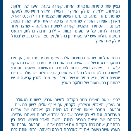
נציין שתי סתירות מרכזיות: האחת קשורה בקהל היעד של חלוקת
הנחלות. "לאלה תחלק הארץ" המילה 'אלה' מתייחסת למפקד
שהסתיים זה עתה, ובו נמנו המשפחות שצפויות היו להיכנס לארץ.
מאידך, אומרת התורה שהחלוקה צריכה להיות ע"פ 'שמות מטות
אבותם'. הסתירה השנייה קשורה לשיטת החלוקה – שמצד אחד
אמורה להיות על פי מפתח כמותי – 'לרב תרבה נחלתו, ולמעט
תמעיט נחלתו איש לפי פקדיו יתן נחלתו', אך מצד שני כתוב ש 'בגורל
יחלק את הארץ'.
חכמי התלמוד שחשו בסתירות אלה הציעו מספר פתרונות, אך אנו
נתמקד בדעתו של רבי יאשיה המובאת בסוגיה במסכת בבא בתרא קיז
ע"א. רבי יאשיה מציע ביחס לסתירה הראשונה משפט מפתח:
"משונה נחלה זו מכל נחלות שבעולם, שכל נחלות שבעולם – חיים
יורשים מתים, וכאן מתים יורשים חיין". על מנת להבין קביעה זו יש
להתבונן במשמעות של חלוקת הארץ.
לפני יציאת מצרים מסר הקב"ה למשה ארבע לשונות הגאולה –
והוצאתי; והצלתי; וגאלתי; ולקחתי, אך צירף אליהן לשון חמישית –
והבאתי. מטרת יציאת מצרים לא היתה רק גאולתם של עבדים
מעבדותם, וגם לא רק יצירת של עם עובד א-לוהים מאותם עבדים.
תכליתה של יציאת מצרים היתה ירושת הארץ ומימוש ברית בין
הבתרים, אותה כרת הקב"ה עם אברהם אבינו – "והבאתי אתכם אל
הארץ אשר נשאתי את ידי לאברהם ליצחק וליעקב, ונתתי אותה לכם