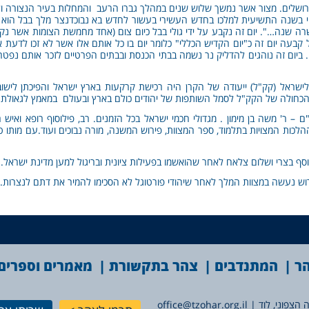
רושלים. מצור אשר נמשך שלוש שנים במהלך גברו הרעב והמחלות בעיר הנצורה ו
הי בשנה התשיעית למלכו בחדש העשירי בעשור לחדש בא נבוכדנצר מלך בבל הוא וכל 
רה שנה…". יום זה נקבע על ידי גולי בבל כיום צום (אחד מחמשת הצומות אשר נקבע
עה יום זה כ"יום הקדיש הכללי" כלומר יום בו כל אותם אלו אשר לא זכו לדעת 
יום זה נוהגים להדליק נר נשמה בבתי הכנסת ובבתים הפרטיים לזכר אותם נפטרים.
ישראל (קק"ל) ייעודה של הקרן היה רכישת קרקעות בארץ ישראל והפיכתן לישובי
כחולה של הקק"ל לסמל השותפות של יהודים כולם בארץ ובעולם במאמץ לגאולת ה
 – ר' משה בן מימון . מגדולי חכמי ישראל בכל הזמנים. רב, פילוסוף רופא ואיש
מים את ההלכות המצויות בתלמוד, ספר המצוות, פירוש המשנה, מורה נבוכים ועוד.עם מו
וסף בצרי ושלום צלאח לאחר שהואשמו בפעילות ציונית ובריגול למען מדינת ישראל.
ירוש נעשה במצוות המלך לאחר שיהודי פורטוגל לא הסכימו להמיר את דתם לנצרות.
הר
המתנדבים
צהר בתקשורת
מאמרים וספרים
office@tzohar.org.il