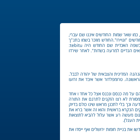
, כמו שאר שמות החודשים איננו שם עברי,
שים "וגויירו".החודש מוזכר בשמו בתנ"ך
במגילת אסתר, מגילה המאוחרת לתקופת שיבת ציון: "בחדש העשירי הוא חדש טבת" (אסתר ב'). פירוש השם טבת – בשפה האכדית שם החודש היה tebitu:
צאים הגדיים למרעה בשדות". לאחר שירדו
הנהגה המדינית והצבאית של יהודה לבבל.
בריים במלחמת האולם הראשונה. טרומפלדור אשר איבד את זרועו
הם על מה כנסם ונכנס אצל כל אחד ו אחד
מסורת לא רצו הזקנים לתרגם את התורה
ה וכך בלי לתכנן מראש שינו כולם בדיוק
קים הנקרא בראשית והוא זה אשר ברא את
גום מעשה רע אשר עלול להביא לתוצאות
ת העגל).
ו את בניית חומות ירושלים ואף ייסדו את