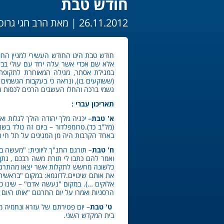
חודש טבת
26.11.2012 |
מאת הרב חגי גרוס
חודש טבת הינו החודש העשירי למניין החוד
אלא שם אכדי אשר עלה יחד עם עולי בבל ב
(ששוקעים בו), ונראה כי בעקבות הגשמים 
גשמי ברכה והחלו העשבים הרכים לכסות א
תאריכון עברי :
א' טבת
– יכניה מלך יהודה הולך לגלות ו
באחד הקרבות היה מן המגינים על תל חי ו
ח' טבת
– תורגם התנ"ך ליוונית: "מעשה ב
ואמר להם כתבו לי תורת משה רבכם , נת
כלשונה מחשש לתקלות אשר יצאו מהתרגום ו
את אותם שינויים.לדוגמא: במקום "בראשי
אלוקים …). במקום "נעשה אדם" – שינו 
הרסניות ואמרו על יום התרגום "אותו היו
ט' טבת
– יום פטירתם של עזרא ונחמיה מנ
בית המקדש השני.