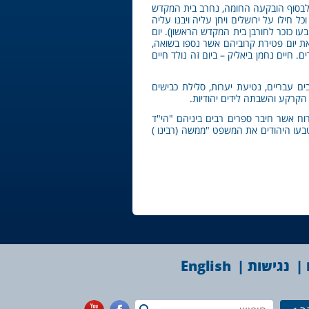
לבסוף הובקעה החומה, נחרב בית המקדש
חילו על ירושלים ויחן עליה ויבנו עליה
ו כזכר לחורבן בית המקדש הראשון). יום
את יום פטירת קרוביהם אשר נספו בשואה,
 חיים נחמן ביאליק – ביום זה נולד חיים
ם עבריים, נטיעת יערות, סלילת כבישים
קרקע והשבתה לידים יהודיות.
 רוח אשר חיבר ספרים רבים ביניהם "הי"ד
תו טבעו היהודים את המשפט "ממשה (רבינו )
נגישות
English