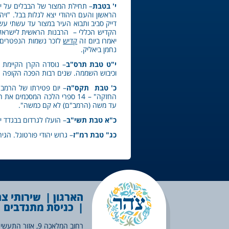
י' בטבת
– תחילת המצור של הבבלים על י
הראשון והעם היהודי יצא לגלות בבל. "וי
דייק סביב ותבוא העיר במצור עד עשתי עש
הקדיש הכללי – הרבנות הראשית לישראל קב
יאמרו ביום זה
קדיש
לזכר נשמות הנפטרים. ב
נחמן ביאליק.
י"ט טבת תרס"ב
– נוסדה הקרן הקיימת ל
וכיבוש השממה. שנים רבות הפכה הקופה ה
כ' טבת תקס"ה
– יום פטירתו של הרמב"ם
החזקה" – 14 ספרי הלכה המסכ
עד משה (הרמב"ם) לא קם כמשה".
כ"א טבת תשי"ב
– הועלו לגרדום בבגדד י
כג" טבת רמ"ז
– גרוש יהודי פורטוגל. הג
הארגון
שירותי צ
כניסת מתנדבים
רחוב המלאכה 9, אזור התעשיה הצפוני, לוד |