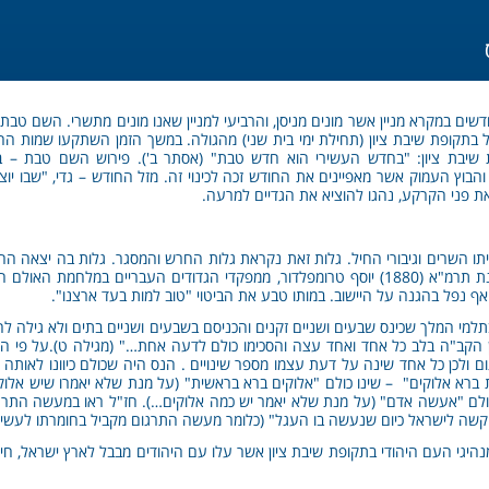
שים במקרא מניין אשר מונים מניסן, והרביעי למניין שאנו מונים מתשרי. השם טבת
תקופת שיבת ציון (תחילת ימי בית שני) מהגולה. במשך הזמן השתקעו שמות החוד
והבוץ העמוק אשר מאפיינים את החודש זכה לכינוי זה. מזל החודש – גדי, "שבו יו
ת פני הקרקע, נהגו להוציא את הגדיים למרעה.
איתו השרים וגיבורי החיל. גלות זאת נקראת גלות החרש והמסגר. גלות בה יצאה ה
(מל"ב כד).טרומפלדור – ביום זה נולד בשנת תרמ"א (1880) יוסף טרומפלדור, ממפקדי הגדודים הע
אף נפל בהגנה על היישוב. במותו טבע את הביטוי "טוב למות בעד ארצנו".
תלמי המלך שכינס שבעים ושניים זקנים והכניסם בשבעים ושניים בתים ולא גילה ל
ן הקב"ה בלב כל אחד ואחד עצה והסכימו כולם לדעה אחת…" (מגילה ט).על פי ה
לכן כל אחד שינה על דעת עצמו מספר שינויים . הנס היה שכולם כיוונו לאותה דע
ת ברא אלוקים" – שינו כולם "אלוקים ברא בראשית" (על מנת שלא יאמרו שיש אלו
כולם "אעשה אדם" (על מנת שלא יאמר יש כמה אלוקים…). חז"ל ראו במעשה התר
ם קשה לישראל כיום שנעשה בו העגל" (כלומר מעשה התרגום מקביל בחומרתו לעשיי
היגי העם היהודי בתקופת שיבת ציון אשר עלו עם היהודים מבבל לארץ ישראל, חידש