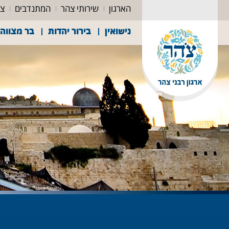
הארגון
שירותי צהר
המתנדבים
צה
נישואין
בירור יהדות
בר מצווה