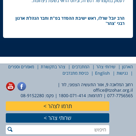
לעסוק במקומו של רגש זה, וביחס הראוי בשעת ניצחונות.
הרב יובל שרלו, ראש ישיבת ההסדר בפ"ת וחבר הנהלת ארגון
רבני 'צהר'
הארגון
שירותי צהר
המתנדבים
צהר בתקשורת
מאמרים וספרים
נגישות
English
כניסת מתנדבים
רחוב המלאכה 9, אזור התעשיה הצפוני, לוד |
office@tzohar.org.il
077-7756565
| לתרומות:
1800-071-414
| פקס: 08-9152280
תרמו לצהר
שרותי צהר