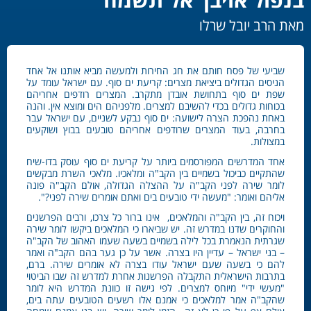
מאת הרב יובל שרלו
שביעי של פסח חותם את חג החירות ולמעשה מביא אותנו אל אחד
הניסים הגדולים ביציאת מצרים: קריעת ים סוף. עם ישראל עומד על
שפת ים סוף בתחושת אובדן מתקרב. המצרים רודפים אחריהם
בכוחות גדולים בכדי להשיבם למצרים. מלפניהם הים ומוצא אין. והנה
באחת נהפכת הצרה לישועה: ים סוף נבקע לשניים, עם ישראל עבר
בחרבה, בעוד המצרים שרודפים אחריהם טובעים בבוץ ושוקעים
במצולות.
אחד המדרשים המפורסמים ביותר על קריעת ים סוף עוסק בדו-שיח
שהתקיים כביכול בשמיים בין הקב"ה ומלאכיו. מלאכי השרת מבקשים
לומר שירה לפני הקב"ה על ההצלה הגדולה, אולם הקב"ה פונה
אליהם ואומר: "מעשה ידי טובעים בים ואתם אומרים שירה לפני?".
ויכוח זה, בין הקב"ה והמלאכים, אינו ברור כל צרכו, ורבים הפרשנים
והחוקרים שדנו במדרש זה. יש שביארו כי המלאכים ביקשו לומר שירה
שגרתית הנאמרת בכל לילה בשמיים בשעה שעמו האהוב של הקב"ה
– בני ישראל – עדיין היו בצרה. אשר על כן גער בהם הקב"ה ואמר
להם כי בשעה שעם ישראל עודו בצרה לא אומרים שירה. ברם,
בתרבות הישראלית התקבלה הפרשנות אחרת למדרש זה שבו הביטוי
"מעשי ידי" מיוחס למצרים. לפי גישה זו כוונת המדרש היא לומר
שהקב"ה אמר למלאכים כי אמנם אלו רשעים הטובעים עתה בים,