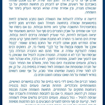
אולם אף על פי כן לא זה הזמן לומר שירה. יש בנו אמנם שמחה
באובדנם של רשעים, אולם יש להבחין בין תחושת הסיפוק על כך
שנגאלנו מצרה, ובין אמירת שירה שהיא הביטוי העליון ביותר של
השמחה.
דרישה זו עלולה להעלות את השאלה האם נתבע מהאדם לחיות
בסיטואציות שכאלה בתחושה חצויה? האם המדרש מכוון לחיים
בסכיזופרניה? התשובה שלכך היא: מידות וגבולות. גם אם ביסודו של
דבר אנו שמחים על אובדן המצרים בים סוף ועל ההישג משמעותי של
יציאה מעבדות לחירות, הרי שעדיין לשמחה צריכים להיות גבולות.
שירת הים מראה כי התורה לא מחנכת אותנו לחיות מתוך קרע פנימי,
אולם המדרש מכוון אותנו לדבריו של החכם באדם שאמר: "בִּנְפֹל
אוֹיִבְךָ אַל תִּשְׂמָח וּבִכָּשְׁלוֹ אַל יָגֵל לִבֶּךָ" (משלי כד, יז). נימוקים רבים
נאמרו להצדקת עמדה זו. אחד מהם הוא ההכרה הגדולה בכך
שביסודו של דבר לא זו המטרה. המטרה איננה להפיל את שונאינו, כי
אם להפוך אויב לאוהב, ומתחרה לתומך. לא זו בלבד, אלא שגלגל חוזר
בעולם, ופעמים שהמנצח היום נופל מחר, ומשלם את המחיר הכבד
של חברה שמטפחת את השמחה לאיד כאווירה בסיסית בה. על כן, אין
לנו לומר שירה בשעה שמישהו אחר טובע, על אף שאנו רשאים
בוודאי לשמוח על מה שאנו עצמנו השגנו וזכינו בו.
כאמור דברים אלו באים לידי ביטוי בחיים של כולנו במישורים האישיים,
המשפחתיים והכלכליים. תחרות מביאה פעמים רבות בכנפיה
ניצחונות מתוקים על המתחרים. תחושת השמחה איננה מכנסת
עצמה רק להשיג העצמי, כי אם גם לתבוסת המתחרה ולעובדה שמי
שניסה להפיל – נפל בעצמו. פעמים הדברים גולשים אפילו לשמחה
לאיד. קריעת ים סוף והיחס למצרים הטובעים בו הם הזדמנות מסוימת