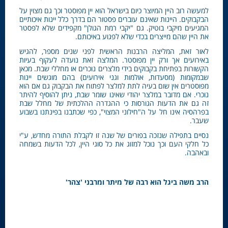
למעשה רוב היין המיוצר כיום בישראל הוא יין מפוסטר וכך גם מצוין על
הבקבוקים. היינות שאינם עוברים פסטור הם בדרך כלל יינות איכותיים
המגיעים מיקבי בוטיק. גם "יקבי רמת הגולן" מקפידים שלא לפסטר
את היין שהם מייצרים בכדי שלא לפגוע באיכותם.
לאור זאת, המליצה הרבנות הראשית לפני שנים מספר, להגיש
באירועים אך ורק יין מפוסטר. המלצה זאת נועדה לעקוף בעיות
הקשורות בפתיחת בקבוקים בידי מלצרים נוכרים או מחללי שבת. מכאן
שבמקומות (מסעדות, אולמות וגני אירועים) בהם מוגשים יינות
מפוסטרים אין שום בעיה לתת למלצר לפתוח את הבקבוק גם אם הוא
נוכרי. אם מדובר במלצר יהודי שאינו שומר שבת, ניתן להוסיף להיתר
זה גם את הדעות הגורסות כי ההגדרה ההלכתית של מחלל שבת
בפרהסיה אינו חל על ה"חילוני המצוי", כפי שכתבנו בפינתנו בשבוע
שעבר.
נסיים בתפילה שנזכה בפורים של שנה זו לקבלת התורה מחדש, ע"י
כל חלקי העם וכך נוכל למזוג את כל סוגי היין, לכל הדעות בשמחה
ובאהבה.
הרב משה ביגל הוא רבה של מיתר ומרבני 'צהר'