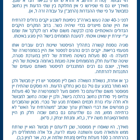
הוי מבושל" (סה"ת והרשב"א והרא"ש וש"פ בביאור הגר"א שם).
מאידך יש גם מי שפירשו כי אין מחלוקת בין שתי הדעות ויין נחשב
כמבושל על פי שתי ההגדרות (הרמב"ן על עבודה זרה ל, א).
לפני כ-40 שנה נעשו בארה"ב ניסיונות לשכנע יקבים גדולים להרתיח
את היין שהם מייצרים בכדי שיהיה כשר. ברוב המקרים היקבים
הגדולים והאיכותיים סרבו לבקשה משום שלא רצו לקלקל את שמם
ע"י יצירת יין שאינו איכותי. לטענת המומחים בישול היין פוגע באיכותו.
סוגיה נוספת קשורה בתהליך הפיסטור שיינות רבים עוברים אותו
מטעמי בריאות. יקבים רבים נוהגים לפסטר את היין בטמפרטורה של
למעלה מ- 80 מעלות בשיטה מיוחדת של לחץ במערכת סגורה,
שיטה שלדעת חלק מהמומחים אינה פוגמת בארומה ובאיכות של היין.
מאידך, ישנם גם רבים המתנגדים לפיסטור מאותם טעמים של
התנגדות להרתחה.
כך או אחרת, נשאלת השאלה האם ליין מפוסטר יש דין יין מבושל ולכן
הוא מותר במגע עם גוי? גם כאן נחלקו הדעות. היו פוסקים שהתירו יין
מפוסטר משום שלדעתם כל חימום מעל לטמפרטורה של 40 מעלות
צלזיוס (יד סולדת) נחשב בהלכה בישול, ולכן יין שכזה נחשב למבושל
ולא חלה עליו גזרת חכמים האוסרת מגע של נוכרי. מכאן שהסוברים
כן מפרשים את דברי השולחן ערוך שכתב "משהרתיח על האש" לא
כרתיחה ממש, מה גם שלדעתם גם בחום שכזה חלק מן היין
מתאדה(אגרות משה יו"ד, ג,לא. ומנחת יצחק ז, ס"א).
מאידך, היו שאסרו יין מפוסטר, שכן לדעתם יין מבושל הוא יין שרתח
ממש והתאדה מעט והשתנה טעמו לרעה, וכל אלה מתחוללים רק
בהרתחה ב 100 מעלות צלזיוס (מנחת שלמה א, כה, אור לציון ב,כ).