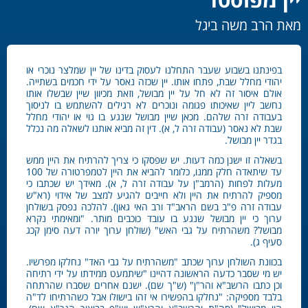
מאת הרב משה ביגל
בפינתנו בשבוע שעבר התחלנו לעסוק בדינו של יין שמלצר נוכרי או
יהודי מחלל שבת, פתחו אותו. יין שכזה נאסר על ידי חכמים בשתייה.
אולם איסור זה לא חל על יין מבושל, וזאת מכיוון שיין שבשלו אותו
נחשב ליין שאיכותו פגומה ונוכרים לא רגילים להשתמש בו לניסוך
בעבודה זרה שלהם. מכאן שיין מבושל שנגע בו גוי או יהודי מחלל
שבת לא נאסר (עבודה זרה ל, א). דין זה מביא אותנו לשאלה מה נכלל
בגדר יין מבושל.
בשאלה זו ישנן כמה דעות. יש שפסקו כי צריך להרתיח את היין ממש
עד שיתאדה חלק ממנו, כלומר להביא את היין לטמפרטורה של 100
מעלות לפחות (הרמב"ן על עבודה זרה ל, א). מאידך יש שכתבו כי
מספיק להרתיח את היין ולא חייבים להגיע למצב של אידוי (רא"ש
עבודה זרה פ"ב בשם הראב"ד ורב האי גאון). להלכה נפסק בשולחן
ערוך כי יין מבושל שנגע בו עובד כוכבים מותר. "ומאימתי נקרא
מבושל? משהרתיח על גבי האש" (שולחן ערוך יורה דעה סימן קכג
סעיף ג).
בכוונת השולחן ערוך שכתב "משהרתיח על גבי האד" נחלקו מפרשיו.
יש מי שסבר כדעה הראשונה דהיינו "שיתמעט ממידתו על ידי רתיחה
וכן כתבו הרשב"א והר"ן" (ש"ך שם). ישנם אחרים שסברו שהרתחה
בלבד מספיקה: "נחלקו בהפשירו אי זהו בישולו אבל כשהרתיחו לד"ה