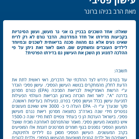
מאת הרב בניהו ברונר
שאלה: אחד השכנים בבניין בו אני גר מעשן, ועשן הסיגריות
בקביעות מדירתו אל חדר המדרגות. הדבר גורם לא רק לריח
שאינו נעים אלא גם מהווה סכנה בריאותית לשכנים ובמיוחד
לילדים העוברים ומשחקים שם. האם לאור זאת ניתן על פי
ההלכה למנוע מן השכן את העישון גם בדירתו הפרטית?
תשובה:
עוד בטרם נידרש לצד ההלכתי של הדברים, ראוי ראשית לתת את
הדעת לחלק מהמחקרים בנושא העישון הפסיבי. עישון פסיבי הוגדר
ע"י הרשות האמריקאית לבריאות הסביבה (EPA) כגורם מסרטן
בדרגה "A". לאור זאת הוכרזה בארגון הבריאות העולמי הפעילות
למניעת עישון בכלל ועישון פסיבי בפרט, כפעילות בעדיפות ראשונה.
סקר שנערך ע"י ה- EPA העלה כי כ- 3000 איש שאינם מעשנים
נפטרים מידי שנה בארה"ב כתוצאה מסרטן ריאות נגרם מעישון
פסיבי. בישראל הערכות הן כי בעתיד צפויים למות מידי שנה כ-1500
איש כתוצאה מעישון פסיבי. מאמר שהתפרסם לאחרונה מוכיח שאצל
המעשן הפסיבי נספגים בגוף חומרים מסרטנים דוגמת אלו המופיעים
בקרב המעשנים. העישון הפסיבי מסוכן גם לילדים ולתינוקות.
ריאותיהם של ילדים קטנים מושפעות מהעישון הפסיבי, וילדים להורים