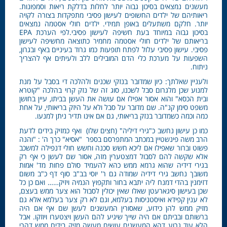
מעשנים נמצאים בסיכון גבוה יותר לחלות בדלקת ריאות וסמפונות.
ריאותיהם של ילדים החשופים לעישון פסיבי מתפקדות בצורה לקויה
יותר. חלקם משתעלים באופן תמידי. ילדים חולי אסטמה נמצאים
בסיכון גבוה במיוחד בעת חשיפה לעישון פסיבי.לפי הערכת EPA
בריאותם של ילדים חולי אסטמה מחמיר כתוצאה מחשיפה לעישון
פסיבי. עישון פסיבי עלול לפתח תופעות כמו גרוד בעיניים באף ובגרון,
השפעות על מערכת כלי הדם המובילים ללב ולעיתים אף להצריך
ניתוח.
ולעניין שאלתך: כיון שמדובר בנזקי שכנים ולהלכה די בסבל על מנת
למנוע שכן מלגרום סבל לשכנו, סוג זה של נזק קרוי בהלכה "קוטרא
ובית הכסא" והוא אסור אפילו אם עושה את העשן בביתו, עיין בחושן
משפט סימן קנ"ה. שם מדובר על סבל ולא על היזק בריאותי, על אחת
כמה וכמה כשמדובר בנזק בריאותי, גם אם אינו תדיר ניתן למנעו.
כמו כן עישון נחשב כ"גירי דיליה" (חצים שלו) ואף כמזיק בידים לדעת
הרב משה פינשטיין במכתב המתפרסם בספר "אסיא" כרך ה' : "והנה
פשוט וברור שאפילו אם ליכא חשש סכנה וחשש חולי דנפילה למשכב
אלא שקשה להם לסבול דמצטערין מזה, אסור שם לעשן כי אף רק
בגירי דידיה שהוא גרמא ממש כהא להעמיד סולם פחות מד' אמות
משובך נחשב גירי דידיה שמודה גם ר' יוסי בב"ב סוף דף כ"ב משום
דזימנין בהדי דמנח ליה יתבא בחור ותקפוץ הנמיה ויזיק…… ואם כן כל
שכן בעישון סיגארעטן שאלו שאין יכולין לסבול הוא צער ממש בעצם,
לא ענין קפידא ואיסטניסות בעלמא, וגם לא רק צער בעלמא אלא גם
מזיק ממש להן כידוע, שאסורין המעשנים לעשן שם אף אם היה
ברשותם ובביתם אם היה שייך שיגיע להם העשן ויצטערו ויוזקו. אבל
הלא עוד גרוע דהא המעשנים עושים מעשה מזיק בידים ממש דהרי