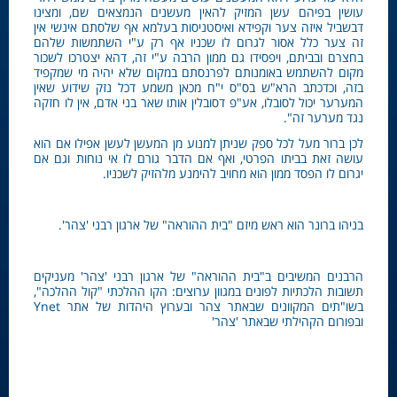
עושין בפיהם עשן המזיק להאין מעשנים הנמצאים שם, ומצינו
דבשביל איזה צער וקפידא ואיסטניסות בעלמא אף שלסתם אינשי אין
זה צער כלל אסור לגרום לו שכניו אף רק ע"י השתמשות שלהם
בחצרם ובביתם, ויפסידו גם ממון הרבה ע"י זה, דהא יצטרכו לשכור
מקום להשתמש באומנותם לפרנסתם במקום שלא יהיה מי שמקפיד
בזה, וכדכתב הרא"ש בס"ס י"ח מכאן משמע דכל נזק שידוע שאין
המערער יכול לסובלו, אע"פ דסובלין אותו שאר בני אדם, אין לו חזקה
נגד מערער זה".
לכן ברור מעל לכל ספק שניתן למנוע מן המעשן לעשן אפילו אם הוא
עושה זאת בביתו הפרטי, ואף אם הדבר גורם לו אי נוחות וגם אם
יגרום לו הפסד ממון הוא מחויב להימנע מלהזיק לשכניו.
בניהו ברונר הוא ראש מיזם "בית ההוראה" של ארגון רבני 'צהר'.
הרבנים המשיבים ב"בית ההוראה" של ארגון רבני 'צהר' מעניקים
תשובות הלכתיות לפונים במגוון ערוצים: הקו ההלכתי "קול ההלכה",
בשו"תים המקוונים שבאתר צהר ובערוץ היהדות של אתר Ynet
ובפורום הקהילתי שבאתר 'צהר'