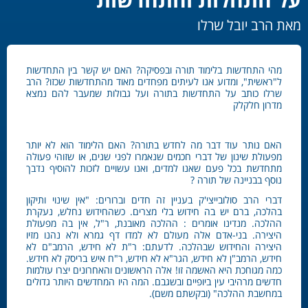
מאת הרב יובל שרלו
מהי התחדשות בלימוד תורה ובפסיקה? האם יש קשר בין התחדשות
ל"ראשית", ומדוע אנו לעיתים מפחדים מאוד מהתחדשות שכזו? הרב
שרלו כותב על התחדשות בתורה ועל גבולות שמעבר להם נמצא
מדרון חלקלק
האם נותר עוד דבר מה לחדש בתורה? האם הלימוד הוא לא יותר
מפעולת שינון של דברי חכמים שנאמרו לפני שנים, או שזוהי פעולה
מתחדשת בכל פעם שאנו למדים, ואנו עשויים לזכות להוסיף נדבך
נוסף בבניינה של תורה ?
דברי הרב סולובייצי'ק בעניין זה חדים וברורים: "אין שינוי ותיקון
בהלכה, ברם יש בה חידוש בלי מצרים. כשהחידוש נחלש, נעקרת
ההלכה. מנדינו אומרים : ההלכה מאובנת, ר"ל, אין בה מפעולת
היצירה. בני-אדם אלה מעולם לא למדו דף גמרא ולא נהנו מזיו
היצירה והחידוש שבהלכה. לדעתם: ר"ת לא חידש, הרמב"ם לא
חידש, הרמב"ן לא חידש, הגר"א לא חידש, ‏ר"ח איש בריסק לא חידש.
כמה מגוחכת היא האשמה זו! אלה הראשונים והאחרונים יצרו עולמות
חדשים מרהיבי עין ביופיים ובשגבם. המה היו המחדשים היותר גדולים
במחשבת ההלכה" (ובקשתם משם).