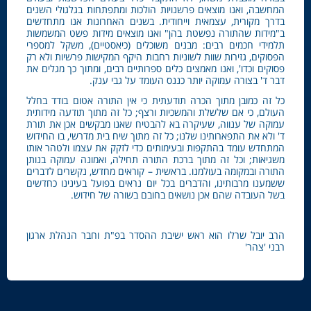
המחשבה, ואנו מוצאים פרשנויות הולכות ומתפתחות בגלגולי השנים
בדרך מקורית, עצמאית וייחודית. בשנים האחרונות אנו מתחדשים
ב"מידות שהתורה נפשטת בהן" ואנו מוצאים מידות פשט המשמשות
תלמידי חכמים רבים: מבנים משוכלים (כיאסטיים), משקל למספרי
הפסוקים, גזירות שוות לשוניות רחבות היקף המקישות פרשיות ולא רק
פסוקים וכדו', ואנו מאמצים כלים ספרותיים רבים, ומתוך כך מגלים את
דבר ד' בצורה עמוקה יותר כננס העומד על גבי ענק.
כל זה כמובן מתוך הכרה תודעתית כי אין התורה אטום בודד בחלל
העולם, כי אם שלשלת והמשכיות ורצף; כל זה מתוך תודעה מידותית
עמוקה של ענווה, שעיקרה בא להבטיח שאנו מבקשים אכן את תורת
ד' ולא את התפארותינו שלנו; כל זה מתוך שיח בית מדרשי, בו החידוש
המתחדש עומד בהתקפות ובעימותים כדי לזקק את עצמו ולטהר אותו
משגיאות; וכל זה מתוך ברכת התורה תחילה, ואמונה עמוקה בנותן
התורה ובמקומה בעולמנו. בראשית – קוראים מחדש, נקשרים לדברים
ששמענו מרבותינו, והדברים בכל יום נראים בפועל בעינינו כחדשים
בשל העובדה שהם אכן נושאים בחובם בשורה של חידוש.
הרב יובל שרלו הוא ראש ישיבת ההסדר בפ"ת וחבר הנהלת ארגון
רבני 'צהר'