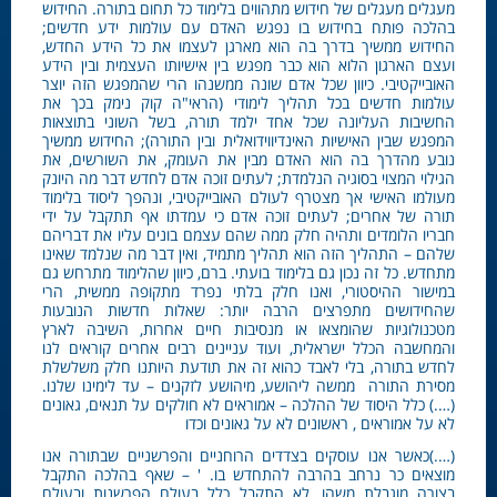
מעגלים מעגלים של חידוש מתהווים בלימוד כל תחום בתורה. החידוש
בהלכה פותח בחידוש בו נפגש האדם עם עולמות ידע חדשים;
החידוש ממשיך בדרך בה הוא מארגן לעצמו את כל הידע החדש,
ועצם הארגון הלוא הוא כבר מפגש בין אישיותו העצמית ובין הידע
האובייקטיבי. כיוון שכל אדם שונה ממשנהו הרי שהמפגש הזה יוצר
עולמות חדשים בכל תהליך לימודי (הראי"ה קוק נימק בכך את
החשיבות העליונה שכל אחד ילמד תורה, בשל השוני בתוצאות
המפגש שבין האישיות האינדיווידואלית ובין התורה); החידוש ממשיך
נובע מהדרך בה הוא האדם מבין את העומק, את השורשים, את
הגילוי המצוי בסוגיה הנלמדת; לעתים זוכה אדם לחדש דבר מה היונק
מעולמו האישי אך מצטרף לעולם האובייקטיבי, ונהפך ליסוד בלימוד
תורה של אחרים; לעתים זוכה אדם כי עמדתו אף תתקבל על ידי
חבריו הלומדים ותהיה חלק ממה שהם עצמם בונים עליו את דבריהם
שלהם – התהליך הזה הוא תהליך מתמיד, ואין דבר מה שנלמד שאינו
מתחדש. כל זה נכון גם בלימוד בועתי. ברם, כיוון שהלימוד מתרחש גם
במישור ההיסטורי, ואנו חלק בלתי נפרד מתקופה ממשית, הרי
שהחידושים מתפרצים הרבה יותר: שאלות חדשות הנובעות
מטכנולוגיות שהומצאו או מנסיבות חיים אחרות, השיבה לארץ
והמחשבה הכלל ישראלית, ועוד עניינים רבים אחרים קוראים לנו
לחדש בתורה, בלי לאבד כהוא זה את תודעת היותנו חלק משלשלת
מסירת התורה ממשה ליהושע, מיהושע לזקנים – עד לימינו שלנו.
(….) כלל היסוד של ההלכה – אמוראים לא חולקים על תנאים, גאונים
לא על אמוראים , ראשונים לא על גאונים וכדו
(….)כאשר אנו עוסקים בצדדים הרוחניים והפרשניים שבתורה אנו
מוצאים כר נרחב בהרבה להתחדש בו. ' – שאף בהלכה התקבל
בצורה מוגבלת משהו, לא התקבל כלל בעולם הפרשנות ובעולם