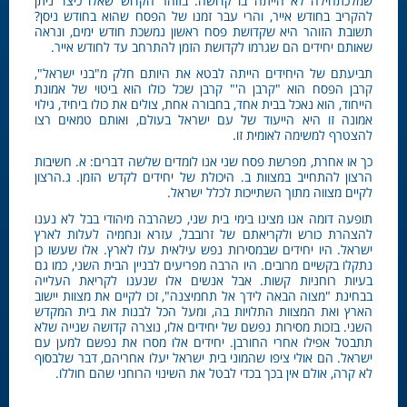
שמלכתחילה לא הייתה בו קדושה. בזוהר הקדוש שאלו כיצד ניתן
להקריב בחודש אייר, והרי עבר זמנו של הפסח שהוא בחודש ניסן?
תשובת הזוהר היא שקדושת פסח ראשון נמשכת חודש ימים, ונראה
שאותם יחידים הם שגרמו לקדושת הזמן להתרחב עד לחודש אייר.
תביעתם של היחידים הייתה לבטא את היותם חלק מ"בני ישראל",
קרבן הפסח הוא "קרבן ה'" קרבן שכל כולו הוא ביטוי של אמונת
הייחוד, הוא נאכל בבית אחד, בחבורה אחת, צולים את כולו ביחיד, גילוי
אמונה זו היא הייעוד של עם ישראל בעולם, ואותם טמאים רצו
להצטרף למשימה לאומית זו.
כך או אחרת, מפרשת פסח שני אנו לומדים שלשה דברים: א. חשיבות
הרצון להתחייב במצוות ב. היכולת של יחידים לקדש הזמן. ג.הרצון
לקיים מצווה מתוך השתייכות לכלל ישראל.
תופעה דומה אנו מצינו בימי בית שני, כשהרבה מיהודי בבל לא נענו
להצהרת כורש ולקריאתם של זרובבל, עזרא ונחמיה לעלות לארץ
ישראל. היו יחידים שבמסירות נפש עילאית עלו לארץ. אלו שעשו כן
נתקלו בקשיים מרובים. היו הרבה מפריעים לבניין הבית השני, כמו גם
בעיות רוחניות קשות. אבל אנשים אלו שנענו לקריאת העלייה
בבחינת "מצוה הבאה לידך אל תחמיצנה", זכו לקיים את מצוות יישוב
הארץ ואת המצוות התלויות בה, ומעל הכל לבנות את בית המקדש
השני. בזכות מסירות נפשם של יחידים אלו, נוצרה קדושה שנייה שלא
תתבטל אפילו אחרי החורבן. יחידים אלו מסרו את נפשם למען עם
ישראל. הם אולי ציפו שהמוני בית ישראל יעלו אחריהם, דבר שלבסוף
לא קרה, אולם אין בכך בכדי לבטל את השינוי הרוחני שהם חוללו.