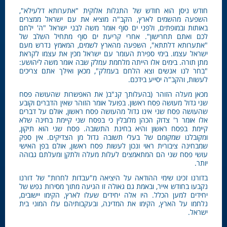
חודש ניסן הוא חודש של התגלות אלוקית "אתערותא דלעילא",
השפעה מהשמים לארץ, הקב"ה מוציא את עם ישראל ממצרים
באותות ובמופתים, ולפני ים סוף אומר משה לבני ישראל "ה' ילחם
לכם ואתם תחרישון". אחרי קריעת ים סוף מתחיל השלב של
"אתערותא דלתתא", השפעה מהארץ לשמים, המאמץ נדרש מעם
ישראל עצמו. בימי ספירת העומר עם ישראל מכין את עצמו לקראת
מתן תורה. בימים אלו הייתה מלחמת עמלק שבה אומר משה ליהושע:
"בחר לנו אנשים וצא הלחם בעמלק", מכאן ואילך אתם צריכים
לעשות, והקב"ה יסייע בידכם.
מכאן מעלה הזוהר (בהעלותך קנ"ב( את האפשרות שהעושה פסח
שני גדול מעושה פסח ראשון. בפועל אומר הזוהר שאין הדברים וקובע
שהעושה פסח שני אינו גדול מהעושה פסח ראשון, אולם על דברים
אלו אומר ר' צדוק הכהן מלובלין כי בפסח שני קיימת בחינה שלא
קיימת בפסח ראשון והיא בחינת התשובה. פסח שני הוא תיקון,
ומקובלנו שמקומם של בעלי תשובה גדול מן הצדיקים. אין ספק
שמבחינה ציבורית ראוי ונכון לעשות פסח ראשון, אולם בפן האישי
עושי פסח שני הם המתאמצים לעלות מעלה ולתקן ומעלתם גבוהה
יותר.
בדורנו זכינו שימי ההודאה על היציאה מ"עבדות לחרות" של דורנו
נקבעו בחודש אייר, ובאמת גם גאולה זו הגיעה מתוך מסירות נפש של
יחידים למען הכלל. היו אלה יחידים שעלו לארץ, הקימו יישובים,
נלחמו על הארץ, הקימו את המדינה, ובעקבותיהם עלו המוני בית
ישראל.