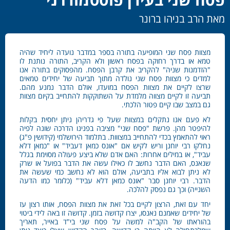
מאת הרב בניהו ברונר
מצוות פסח שני המופיעה בתורה בספר במדבר נועדה ליחיד שהיה
טמא או בדרך רחוקה בפסח ראשון ולא הקריב, התורה נותנת לו
"הזדמנות שניה" להקריב את קרבן הפסח. מהפסוקים בתורה אנו
למדים כי מצוות פסח שני נולדה מתוך תביעה של יחידים טמאים
שרצו לקיים את מצוות הפסח במועדו, אולם הדבר נמנע מהם.
תביעה זו לקיים מצווה מלמדת על השתוקקות להתחייב בקיום מצוות
גם במצב שבו קיים פטור הלכתי.
לא פעם אנו נתקלים במצוות שעל פי גדריהן ניתן יחסית בקלות
להיפטר מהן. פרשת "פסח שני" מציבה בפנינו הדרכה שונה לפיה
ראוי להתאמץ בכדי להתחייב במצווות. בתלמוד הירושלמי (קידושין פ"ג)
נחלקו רבי יוחנן וריש לקיש אם "אונס כמאן דעביד" או "כמאן דלא
עביד", או במילים אחרות: האם אדם שלא ביצע פעולה מסוימת בגלל
שנאנס, האם הדבר נחשב לו כאילו עשה את הדבר בפועל או שרק
לא ניתן לבוא אליו בתביעה, אולם הוא לא נחשב כמי שעשה את
הדבר. רבי יוחנן סבר "אונס כמאן דלא עביד" (כלומר כמו הדעה
השנייה) וכך גם נפסק להלכה.
יחד עם זאת, הרצון לקיים בכל זאת את מצוות הפסח, אותו רצון עז
של יחידים שאמנם נאנסו, יצרו קדושה בזמן. קדושה זו באה לידי ביטוי
בהוראתו של הקב"ה למשה על פסח שני בי"ד באייר, תאריך