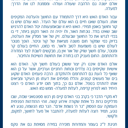
אולם ישנה גם הלהבה שעולה ועולה- ומסמנת לנו את הדרך:
למעלה.
עבור האדם האש היא דרך להתמודד עם החושך והעלטה המקיפים
אותו. העולם שאנו חיים בו הוא עולם של העדר. הוא עולם שיש בו
קור וחושך באופן תמידי. האש היא זו שבאמצעותה יכול האדם להרגיש
שוב שאינו בודד. נוכחות האור, ולו יהיה זה האור הקטן ביותר, די בו
בכדי לגרש את כל החושך שבעולם. זיק של אור מסלק את העלטה,
בדיוק כפי שמקור חום משנה מציאות של קור וניכור. הופך מנוכר
לעולם שיש בו משמעות לטוב ולאור. מי כמונו, החיים בעולם קר
ומנוכר, עולם חשוך שזיק של אור אין בו, מבקשים לשבת לצד המדורה
ולהתחמם. החום מעניק לנו בחזרה את תחושת השייכות והחיבור.
אולם האדם איננו רק יצור ששוכן בעולם חשוך וקר. האדם הוא
אישיות שקיימים בה צדדים וכוחות רוחניים וערכיים, אשר על כן הוא
שואף כל העת גם להתרומם ולהתקדם. הרבה פעמים האדם שקוע
בים של מעשים קטנים, והללו מסיחים את דעתו מן העיקר ומביאים
אותו להתרכז בטפל. אולם גם כך, בתוך תוכו יודע האדם כי רצונו
היחיד הוא לפרוץ קדימה, לעלות למעלה- ממש כמו האש.
לא מקרי הדבר כי בקרב בני האדם קיים מן רגש ספונטאני שכזה, שבו
מדליקים נרות כל אימת שקורה אירוע קשה. זוהי ההזדהות הפנימית
העמוקה עם הפסוק "נר ה' נשמת אדם". הנר כמו הנשמה, נוגע לא
נוגע, תמיד רוצה לעלות למעלה, להתגבר אל מעל לחושך, למקום,
ולקושי.
חגיגת ל"ג בעומר והמדורות מזכירה במידה מסוימת גם את טקס