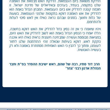
הדלקת משואות ביום העצמאות. הדלקת האש מבטאת את האמונה
שלנו בתקומה, בעתיד, בערכים ובאידיאלים של מדינת ישראל. זו
חוכמה קטנה להדליק אש ביום העצמאות. המבחן הגדול באמת הוא
להדליק את אש האמונה דווקא בתקופות שלפני העצמאות. בשעות
של גלות וחושך. בזמנים שבהם נראה כאילו אין לאש סיכוי לעלות
ולהתרומם.
ויהיו שיאמרו כי אין זה נסיון גדול להדליק את האש דווקא בחשכה.
הללו יאמרו כי הנסיון הגדול באמת הוא לשוב להדליק את האש היום,
במציאות מבוססת ועשירה שמבחינה חיצונית נראית כאילו היא איננה
נזקקת לאש. דווקא בעיתות שכאלה זוהי ההזדמנות שלנו לחזור
לעצמנו, ומתוך כך להבין כי האש האמיתית מסתתרת באמונה ולא רק
בעשייה האנושית.
הרב דוד סתיו, רבה של שהם, ראש ישיבת ההסדר בפ"ת וחבר
הנהלת ארגון רבני 'צהר'