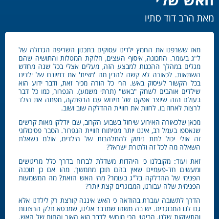
מאת הרב דוד סתיו
מאז ששרפנו את החמץ ילדינו עסוקים בתכנון השריפה הגדולה של
ל"ג בעומר. התכונה, איסוף העצים, חלוקת המטלות והתושיה שהם
מגלים במהלך ההכנות למבצע הזה, מעלים אצלי בכל שנה מחדש
השתאות. לכאורה לא קשה להבין מה 'מצית' את דמיונם של ילדינו
בכל הקשור לעיסוק באש. הרי כל הורה מכיר זאת, ודבר ידוע הוא
שילדים אוהבים לשחק "באש" (תרתי משמע). הגפרור, כמו כל דבר
בעולם הזה שיוצר אפקט של חידוש עם הרפתקה, מפתה את הילד
לרצות לאחוז בו. לחוות את חוויית ההדלקה שוב ושוב.
מכאן שלכאורה האירוע שיחול בשבוע הקרוב, שבו יודלקו מאות קרשים
שנאספו בעמל רב, איננו יותר מפיתוח חוויית הגפרור. הסבר פסיכולוגי
זה אולי יכול לתת נימוק להתלהבות של הילדים, אולם נשאלת
השאלה מה לכל זה ולתורת ישראל?
זאת ועוד: מקובלנו כי היהדות משדלת לברוח בדרך כלל מריגושים
ומעשים חד-פעמיים שאין בהם תוכן מתמשך. מהו אם כן תוכנה
הפנימי של ההדלקה בל"ג בעומר? מהי האש הזאת? מה המשמעות
הפנימית שלה עבורנו, המבוגרים קצת יותר?
הדרך לתשובה עוברת בהודאה כי האש איננה קורצת רק לילדנו אלא
גם לנו המבוגרים. יש בה משהו שמדבר אלינו, שמבטא חלק הרצונות
והתשוקות שלנו. הביטוי הכי מוחשי לדבר הוא האור והחום של האש.