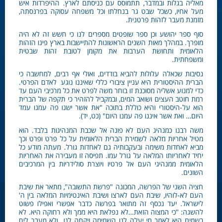
מאליה בגלות ובמדבר, תתמוסס עם כניסתם לארץ. ההיפרדות איש
מעל אחיו, כשכל שבט גר בנחלתו וכל משפחה עסוקה בפרנסתה,
מזמנת מעבר לזהות פרטנית.
סוף ספר יהושע וכן ספר שופטים מספרים לנו כי חשש זה לא היה
מופרך. במהלך מאות השנים הראשונות להתיישבות בארץ פינו הזהות
הלאומית ותחושת הערבות את מקומן לטובת זהות שבטית
ומשפחתית.
נסיבות שכאלה עלולות להביא בודדים, ואולי אף רבים, למחשבה כי
הברית ההיסטורית היא עניין ציבורי כללי שאיננו נוגע לאדם הפרטי.
כדי למנוע אשליה מסוכנת זו בוחר משה לפרט את כל מרכיבי העם עד
רמת חוטב העצים ושואב המים, ובמקביל להזהיר כי תקפה של הברית
הוא על-היסטורי והיא כוללת בתוכה "את אשר ישנו פה עמנו עמד
היום… ואת אשר איננו פה עמנו היום" (כט, יד).
משה רבנו כמנהיג העם לא פונה אל שכבת המנהיגות בלבד. הוא
מטיל אחריות מלאה לשמירת הברית הלאומית על כל פרט ופרט וכך
מביא לאחדות משימה ובעקבותיה גם לאחדות גורל. מעתה מודע כל
יחיד לאחריותו המלאה על גורל עמו. תפיסה זו מעבירה את האחריות
הלאומית ממנהיגי העם אל פרטיו ויוצרת סולידריות בין המרכיבים
השונים.
חציה השני של הפרשה, המכונה "פרשת התשובה", מתאר את שיבת
העם לא-לוהיו, שיבת העם לארצו ושיבת האינטימיות המלאה בין ה'
לישראל. יעד נכסף זה מתואר בפרשה כדבר אפשרי ואפילו פשוט
להשגה: "כי המצוה הזאת…לא נפלאת היא ממך ולא רחוקה היא. לא
בשמים היא לאמר מי יעלה לנו השמימה ויקחה לנו…ולא מעבר לים