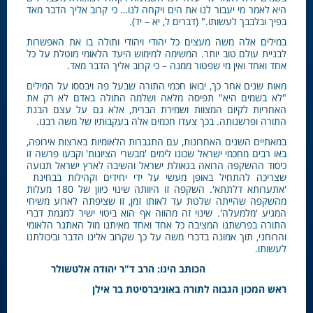
היא לאמר מי יעבור לנו את הים ויקחה לנו… כי קרוב אליך הדבר מאד
בפיך ובלבבך לעשותו." (דברים ל, יא – יד).
במילים אלה משה מעצים כל יהודי ויהודי ותולה בו את האפשרות
לבניית עולם טוב יותר. המשימה למימוש היעד הלאומי מוטלת על כל
אחד ואחד ואין מי שפטור ממנה – כי קרוב אליך הדבר מאד.
מאות שנים אחר כך, יבואו חכמי התורה שבעל פה ויבססו על המילים
"לא בשמים היא" תפיסה מלאה ושלמה התולה באדם לא רק את
האחריות לקיום המצוות ושמירת הברית, אלא גם על עצם הבנת
התורה ופרשנותה. בכך צעדו חכמים אלה בעקבותיו של משה רבנו.
במאתיים השנים האחרונות, עם התגברות הלאומיות בארצות אירופה,
באו רבים מחכמי ישראל שכונו לימים 'מבשרי הציונות' וקבעו פרשה זו
כיסוד ההשקפה הרואה בגאולת ישראל והשיבה לארץ ישראל תנועה
שצריכה להתחיל באופן מעשי על ידי יחידים וקהילות בבחינת
'אתערותא דלתתא'. השקפה זו היוותה שינוי כיוון של 180 מעלות
מהשקפה שהייתה שלטת עד לאותו זמן, זו שציפתה לארוע משיחי
המגיע 'מלמעלה'. שינוי זה מהווה אף הוא ביטוי ישיר למגמת דברי
התורה בפרשתנו המציבה כל אחד ואחד מאיתנו מול האתגר הלאומי
והרוחני, תוך אמונה בדברי משה על כך שקרוב אלינו הדבר וביכולתנו
לעשותו.
הכותב הינו: הרב ד"ר יהודה אלטשולר
ראש המכון הגבוה לתורה באוניברסיטת בר אילן