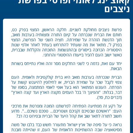
ניצבים
פרשת ניצבים מחולקת לשניים. חלקה הראשון, המצוי בפרק כט,
חותם את הברית שנכרתה על קיום התורה ומצוותיה בערבות מואב,
תוך הדגשת הזהרה על שמירתה. חציה השני של הפרשה, המצוי
בפרק ל', מתאר את מה שעתיד להתרחש בעתיד לאחר אלפי שנות
היסטוריה הכרוכה בייסורים ובהתגשמות התוכחה והקללות שבברית,
כאשר ישוב העם להכיר בייעודו ההיסטורי והרוחני.
יחד עם זאת, נדמה כי לשני החלקים מסר זהה ואליו נתייחס בשורות
הבאות.
הברית שנכרתה בערבות מואב היא ברית קולקטיבית ולאומית. העם
צפוי לקבל שכר על שמירת הברית, או לחילופין להיענש קשות על
הפרתה. העונש המתואר הוא בעל אופי לאומי המתמצה, בסופו של
דבר, בגלות: "והפיצך ה' בכל העמים מקצה הארץ ועד קצה הארץ"
(דברים כח, סד).
על רקע זה מפתיעה הפתיחה לפרשתנו המונה ומפרטת את מרכיבי
העם: "ראשיכם שבטיכם זקניכם ושטריכם… טפכם נשיכם…". מדוע
חשוב לתורה לתאר שוב את קהל היעד של הברית ובפירוט כה רב?
נראה כי על סיפה של ארץ ישראל מתעורר חשש כבד בלבו של משה
מסיטואציה שבה ההשתייכות הלאומית של העם, זו שהייתה מובנת