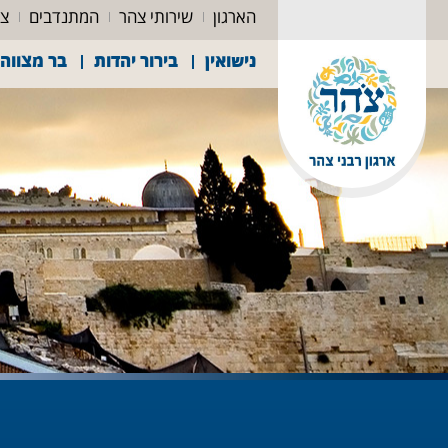
הארגון
שירותי צהר
המתנדבים
צה
נישואין
בירור יהדות
בר מצווה