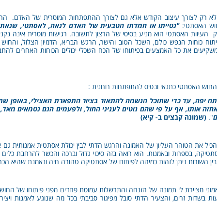
לא רק לצורך עיצוב הקודש אלא גם לצורך ההתפתחות המוסרית של האדם. הרב 
חוש האסתטי:
"נטייתו או חמדתו הטבעית של האדם לנאה, לאסתטי, שנאתו 
לובייצ'יק העיוות האסתטי הוא מניע בסיסי של הרצון לתשובה. רגישות מוסרית אינה נק
תוח כוחות הנפש כולם, השכל הטוב והישר, הרגש הבריא, הדמיון הצלול, והחוש
קיעים את כל האמצעים בפיתוחו של הכח השכלי יכולים הכוחות האחרים להתנוון 
 החוש האסתטי כתנאי ובסיס להתפתחות רוחנית :
 יפה, עד כדי שתוכל הנשמה להתאזר בציור התפארת האצילי, באופן שתו
זה אותו, אף על פי שהם נוטים לעניני החול, ולפעמים הנם נטמאים מאד, 
ם
".
(שמונה קבצים ב- קיא)
להכיל את הטוהר העליון של האמונה והרגש הדתי לבין יכולת אסתטית אמנותית גם א
אסתטיקה, בספרות ובאמנות. הוא רואה בזה סיכוי גדול וברכה והכשר להרחבת כלים 
 השורות ניתן לזהות כמיהה לפיתוח של אסתטיקה טהורה חיה ונאמנת שהיא הכרח
מוני מציירת לי תמונה של הזנחה והתרשלות עמוסת פחדים מפני פיתוחו של החוש
ות בשדות זרים, והצעיר הדתי סובל מפיגור סביבתי בכל מה שנוגע לאמנות ויצי