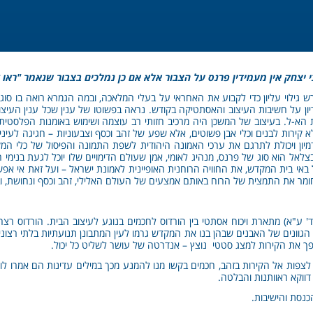
י יצחק אין מעמידין פרנס על הצבור אלא אם כן נמלכים בצבור שנאמר "ראו
 גילוי עליון כדי לקבוע את האחראי על בעלי המלאכה, ובמה הגמרא רואה בו סו
ן על חשיבות העיצוב והאסתטיקה בקודש. נראה בפשוטו של ענין שכל ענין העיצ
ות הא-ל. בעיצוב של המשכן היה מרכיב חזותי רב עוצמה ושימוש באומנות הפלסטית כב
לא קירות לבנים וכלי אבן פשוטים, אלא שפע של זהב וכסף וצבעוניות – חגיגה לע
ון ויכולת לתרגם את ערכי האמונה היהודית לשפת התמונה והפיסול של כלי המ
בצלאל הוא סוג של פרנס, מנהיג לאומי, אמן שעולם הדימויים שלו יוכל לגעת בנימי
 אצל באי בית המקדש, את החוויה הרוחנית האופיינית לאמונת ישראל – ועל זאת אי 
מר את התמצית של הרוח באותם אמצעים של העולם האלילי, זהב וכסף ונחושת, וב
 ע"א) מתארת ויכוח אסתטי בין הורדוס לחכמים בנוגע לעיצוב הבית. הורדוס רצ
 הגוונים של האבנים שבהן בנו את המקדש גרמו לעין המתבונן תנועתיות בלתי רצוני
ך את הקירות למצג סטטי נוצץ – אנדרטה של עושר לשליט כל יכול.
 לצפות אל הקירות בזהב, חכמים בקשו מנו להמנע מכך במילים עדינות הם אמרו לו
דווקא ראוותנות והבלטה.
הכנסת והישיבות.