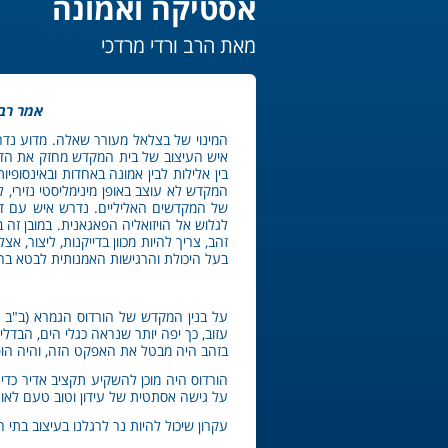
אסטיקה ואמונה
מאת הרב ורדי מרדכי
"אמר רב
המינוי של בצלאל מעורר שאלה. מדוע נדרש
איש העיצוב של בית המקדש מחזק את הדיו
בין אלילות לבין אמונה באחדות ובאינסופי
המקדש לא עוצב באופן מינימליסטי נזירי, 
של המקדשים האליליים. נדרש איש עם דמי
לגלוש אל הויזואליה הפאגאנית. במובן זה 
זהב, צריך להיות מכוון בדייקנות, ליצור,
בעל היכולת והרגישות האמנותית לבטא בחו
על בנין המקדש של הורדוס הגמרא (ב"ב ד'
עזוב, כך יפה יותר שנראה כגלי הים, הבדלי
בזהב היה מבטל את האפקט הזה, והיה הופ
הורדוס היה מוכן להשקיע תקציב אדיר כדי
על גישה אסתטית של עידון וטוב טעם לאו 
עקרון שיכול להיות נר לרגלנו בעיצוב בתי 