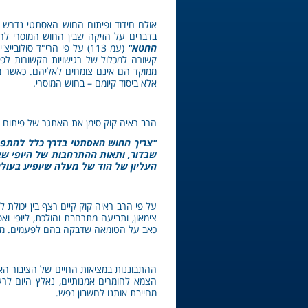
אולם חידוד ופיתוח החוש האסתטי נדרש 
בדברים על הזיקה שבין החוש המוסרי ל
החטא"
(עמ 113) על פי הרי"ד סו
קשורה למכלול של רגישויות הקשורות לפי
ממוקד הם אינם צומחים לאליהם. כאשר מש
אלא ביסוד קיומם – בחוש המוסרי.
הרב ראיה קוק סימן את האתגר של פיתוח
"צריך החוש האסתטי בדרך כלל להתפתח
שבדור, ותאות ההתרחבות של היופי שאח
העליון של הוד של מעלה שיופיע בעול
על פי הרב ראיה קוק קיים רצף בין יכולת 
צימאון, ותביעה מתרחבת והולכת, ליופי ו
כאב על הטומאה שדבקה בהם לפעמים. מבין
ההתבוננות במציאות החיים של הציבור הא
הצמא לחומרים אמנותיים, נאלץ היום לרע
מחייבת אותנו לחשבון נפש.