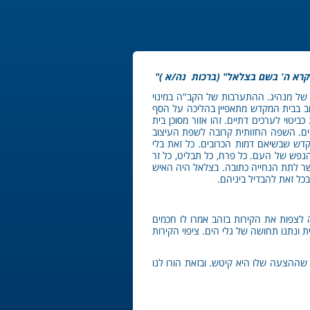
 קרא ה' בשם בצלאל" (ברכות נה/א )
ג של מנהיג. ההתערבות של הקב"ה במינוי
וב בבית המקדש מתאפיין בהליכה על הסף
יטוי לערכים דתיים. זהו אזור מסוכן בית
יניים. השפה החזותית קרובה לשפת העיצוב
קדש שבשיאם דמות הכרובים. כל זאת בלי
 הנפש של העם. כל פרח, כל תבליט, כל זר
אפשר לתת הנחייה כתובה. בצלאל היה האיש
כל זאת להבדיל ביניהם.
ה לצפות את הקירות בזהב אמרו לו חכמים
ת ונתנו תחושה של גלי הים. ציפוי הקירות
 שההצעה שלו היא קיטש. ובזאת הורו לנו