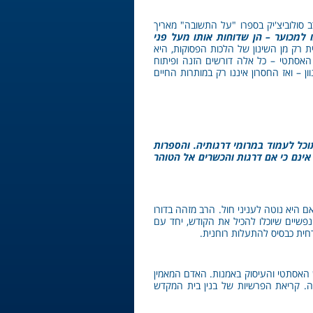
סולוביצ'יק בספרו "על התשובה" מאריך
למכוער – הן שדוחות אותו מעל פני
נית רק מן השינון של הלכות הפסוקות, היא
 האסתטי – כל אלה דורשים הזנה ופיתוח
– ואז החסרון איננו רק במותרות החיים
כל לעמוד במרומי דרגותיה. והספרות
אינם כי אם דרגות והכשרים אל הטוהר
ם היא נוטה לעניני חול. הרב מזהה בדורו
נפשיים שיוכלו להכיל את הקודש, יחד עם
ית כבסיס להתעלות רוחנית.
 האסתטי והעיסוק באמנות. האדם המאמין
רה. קריאת הפרשיות של בנין בית המקדש