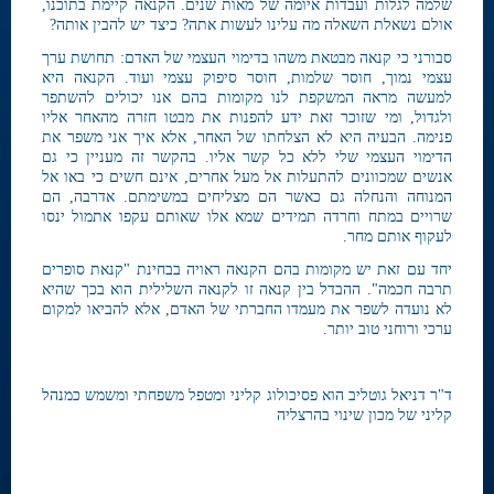
שלמה לגלות ועבדות איומה של מאות שנים. הקנאה קיימת בתוכנו,
אולם נשאלת השאלה מה עלינו לעשות אתה? כיצד יש להבין אותה?
סבורני כי קנאה מבטאת משהו בדימוי העצמי של האדם: תחושת ערך
עצמי נמוך, חוסר שלמות, חוסר סיפוק עצמי ועוד. הקנאה היא
למעשה מראה המשקפת לנו מקומות בהם אנו יכולים להשתפר
ולגדול, ומי שזוכר זאת ידע להפנות את מבטו חזרה מהאחר אליו
פנימה. הבעיה היא לא הצלחתו של האחר, אלא איך אני משפר את
הדימוי העצמי שלי ללא כל קשר אליו. בהקשר זה מעניין כי גם
אנשים שמכוונים להתעלות אל מעל אחרים, אינם חשים כי באו אל
המנוחה והנחלה גם כאשר הם מצליחים במשימתם. אדרבה, הם
שרויים במתח וחרדה תמידים שמא אלו שאותם עקפו אתמול ינסו
לעקוף אותם מחר.
יחד עם זאת יש מקומות בהם הקנאה ראויה בבחינת "קנאת סופרים
תרבה חכמה". ההבדל בין קנאה זו לקנאה השלילית הוא בכך שהיא
לא נועדה לשפר את מעמדו החברתי של האדם, אלא להביאו למקום
ערכי ורוחני טוב יותר.
ד"ר דניאל גוטליב הוא פסיכולוג קליני ומטפל משפחתי ומשמש כמנהל
קליני של מכון שינוי בהרצליה