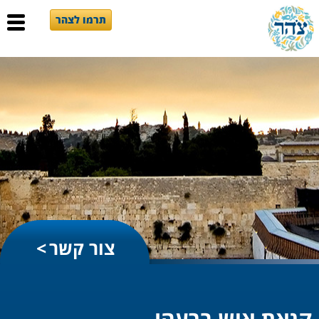
תרמו לצהר
צור קשר
קנאת איש ברעהו