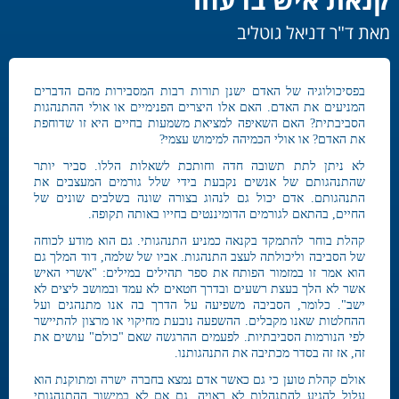
מאת ד"ר דניאל גוטליב
בפסיכולוגיה של האדם ישנן תורות רבות המסבירות מהם הדברים
המניעים את האדם. האם אלו היצרים הפנימיים או אולי ההתנהגות
הסביבתית? האם השאיפה למציאת משמעות בחיים היא זו שדוחפת
את האדם? או אולי הכמיהה למימוש עצמי?
לא ניתן לתת תשובה חדה וחותכת לשאלות הללו. סביר יותר
שהתנהגותם של אנשים נקבעת בידי שלל גורמים המעצבים את
התנהגותם. אדם יכול גם לנהוג בצורה שונה בשלבים שונים של
החיים, בהתאם לגורמים הדומיננטים בחייו באותה תקופה.
קהלת בוחר להתמקד בקנאה כמניע התנהגותי. גם הוא מודע לכוחה
של הסביבה וליכולתה לעצב התנהגות. אביו של שלמה, דוד המלך גם
הוא אמר זו במזמור הפותח את ספר תהילים במילים: "אשרי האיש
אשר לא הלך בעצת רשעים ובדרך חטאים לא עמד ובמושב ליצים לא
ישב". כלומר, הסביבה משפיעה על הדרך בה אנו מתנהגים ועל
ההחלטות שאנו מקבלים. ההשפעה נובעת מחיקוי או מרצון להתיישר
לפי הנורמות הסביבתיות. לפעמים ההרגשה שאם "כולם" עושים את
זה, אז זה בסדר מכתיבה את התנהגותנו.
אולם קהלת טוען כי גם כאשר אדם נמצא בחברה ישרה ומתוקנת הוא
עלול להגיע להתנהלות לא ראויה, גם אם לא במישור ההתנהגותי