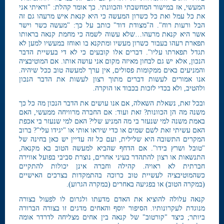
המעשי, אז במישור המחשבתי והכוונתי. כך אומר קהלת: "וראיתי אני
את כל עמל ואת כל כשרון המעשה כי היא קנאת איש מרעהו גם זה
הבל ורעות רוח". ה"מצודת דוד" כותב על כך: "מעשה כשר וישר
אשר היא קנאת מרעהו…שלא עשוה לשמה כי מחמת קנאה בראותו
תפארת רעהו בעבור כשרון מעשיו ומתקנא בו ואוחז במעשיו למען לא
תגדל תפארתו עליו". דברים אלו קובעים כי לא די בעשיית הדבר
הנכון, אלא יש גם לבחון מאיזה מקום אני עושה אותו. אם המוטיבציה
והמניעים באים ממקומות פסולים, אין ערך למעשה טוב ככל שיהיה.
אנו אמורים לעשות דברים מתוך רצון לעשות את הדבר הנכון
ולהטיב, ולא בכדי לזכות בכבוד או הוקרה.
ובכל זאת, נשאלת השאלה, אם אנו עושים את הדבר הנכון מה כל כך
משנה מה הן הכוונות? זאת ועוד: אם החברה מרוויחה ממעשי, האם
באמת משנה למי שנעזר בי מה המניע שלי? האם למי שנעזר בי אכפת
האם עשיתי זאת לשם שמים או כדי שיראו אותי או "יגידו עלי"? ברוב
המקרים התשובה היא שלילית, ועם כל זה עדיין יש כאן בחינה של
"טובל ושרץ בידו". אם הדחף שהביא למעשה הטוב בא מקנאה,
התנשאות או רצון להתהדר בעיני אחרים, נוצרת סביבי בפועל אווירה
חברתית לא ראויה. קהילה וחברה אינן יכולות להתקיים
כשהמוטיבציה לעשיית טוב כרוכה בהתמקדות בצרכים האישיים
(במקרה הטוב) או בפגיעה באחרים (במקרה הגרוע).
קנאה עלולה להוציא את האדם מדעתו ולגרום לו לפעול בצורה
מנוגדת לעקרונותיו. הסיפור יוסף והאחים מדגים זו בצורה הברורה
ביותר; כיצד "קורטוב" של קנאה בין אחים מצליחה לדרדר אומה