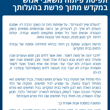
במקדש מתוך פרשת בהעלותך
"העולם שייך לצעירים". על אמיתות היגד זה נשפך הרבה דיו. אומנם
העולם לא שייך רק לצעירים, אך נראה שבתחומים מסוימים בשוק
העבודה אנשים מעל גיל מסוים מתקשים למצוא עבודה. יכולות
להיות לכך מגוון סיבות, נכונות יותר ונכונות פחות.
פרשת השבוע עוסקת בין היתר בגילאי תחילתה וסיומה של עבודת
הלווים בבית המקדש:
"וידבר יהוה אל משה לאמר: זאת אשר ללוים מבן חמש ועשרים שנה
ומעלה יבוא לצבא צבא בעבדת אהל מועד: ומבן חמשים שנה ישוב
מצבא העבדה ולא יעבד עוד: ושרת את אחיו באהל מועד לשמר
משמרת ועבדה לא יעבד ככה תעשה ללוים במשמרתם" (במדבר ח,
כג-כו)
הלוי מתחיל את תפקידו בגיל עשרים וחמש כסטז'ר, ובגיל חמישים הוא
מתחיל לעבוד בפועל, עד שמגיע לגיל חמישים. תפקידו של הלוי
בשנים האלה הוא לנגן ולשיר בבית המקדש. בגיל חמישים הוא פורש
מפקידי הנגינה ועובר לעסוק בעבודות לכאורה "טכניות" בלבד. מכאן
עולה השאלה, מה מיוחד בגיל חמישים שבו הלוי פורש מעבודתו?
המשנה במסכת אבות אומרת כך: