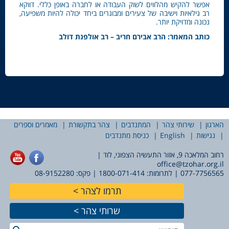
אפשר להקיש מהלווים לשוק העבודה או לחברה באופן כללי. דווקא
רב גילאיות וישיבה של צעירים ומבוגרים ביחד יכולה להיות משפיעה,
נכונה ומדויקת יותר.
כותב המאמר: הרב אבירם חריב – רב אולפנת דולב
הארגון
שירותי צהר
המתנדבים
צהר בתקשורת
מאמרים וספרים
נגישות
English
כניסת מתנדבים
רחוב המלאכה 9, אזור התעשיה הצפוני, לוד |
office@tzohar.org.il
077-7756565
| לתרומות:
1800-071-414
| פקס: 08-9152280
תרמו לצהר
שרותי צהר