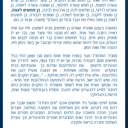
"הוא היה אומר בן חמש שנים למקרא, בן עשר למשנה, בן שלש
עשרה למצות, בן חמש עשרה לתלמוד, בן שמונה עשרה לחופה, בן
עשרים לרדוף, בן שלשים לכח, בן ארבעים לבינה
, בן חמשים לעצה,
בן ששים לזקנה, בן שבעים לשיבה, בן שמונים לגבורה, בן תשעים
לשוח, בן מאה כאילו מת ועבר ובטל מן העולם" (משנה, אבות ה, כא)
המשנה בעצם אומרת שאדם בן חמישים מגיע לאמצע חייו עם זווית
ראייה רחבה. מצד אחד, הוא לא מבוגר מדי ומצד שני, כבר יש לו
מספיק ניסיון חיים. בגיל חמישים האדם כבר לא מנסה לכבוש את
העולם, וגם יכול להיות שהוא פחות יצירתי מבעבר אך בשל ניסיון חייו,
העצה שלו שווה המון.
מסביר האדמו"ר מגור בספרו שפת אמת בשם סבו שאכן הלוי בגיל
חמישים מוסב לעבודה טכנית, אך יש לו רובד נוסף, והוא להדריך את
הצעירים ולהכווין את ההתלהבות שלהם כך שעבודתם בבית
המקדש תהיה שלמה ואמיתית . אין הכוונה שעליו לצנן את
התלהבות , אלא עליו לסייע לה להיות מדויקת – "…ושבח הזקנים הוא
בזה שיש להם ישוב הדעת שלא להתפשט ההתלהבות יותר מדאי…
וזה שכתוב ושרת את אחיו לשמור משמרת. כי הזקנים נותנים כחם
לציבור לסייע להנערים שלא יתערב פסולת בעבודתם" (שפת אמת,
פרשת בהעלותך)
אותם לוויים שמעל גיל חמישים אינם "זזים הצידה" משום שכבר אין
להם מה לתרום, אלא הם משלימים את התמונה המלאה, ויוצרים
מערך חניכה וחשיבה עם הלויים הצעירים. המבוגרים מפרים את
הצעירים וברור הדבר שגם המבוגרים מופרים מהצעירים, וכך נוצרת
השלמה וחברה בריאה ותקינה.