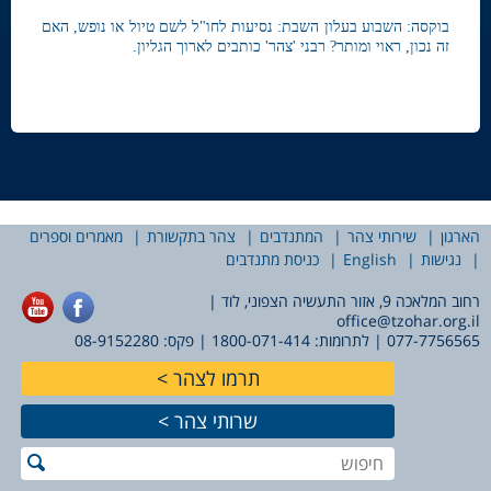
בוקסה: השבוע בעלון השבת: נסיעות לחו"ל לשם טיול או נופש, האם
זה נכון, ראוי ומותר? רבני 'צהר' כותבים לארוך הגליון.
הארגון
שירותי צהר
המתנדבים
צהר בתקשורת
מאמרים וספרים
נגישות
English
כניסת מתנדבים
רחוב המלאכה 9, אזור התעשיה הצפוני, לוד |
office@tzohar.org.il
077-7756565
| לתרומות:
1800-071-414
| פקס: 08-9152280
תרמו לצהר
שרותי צהר