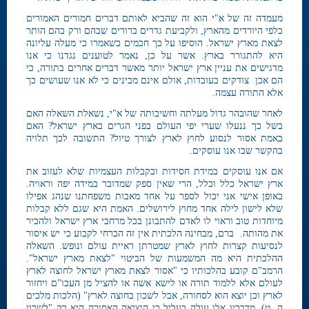
מעמדה זה של א"י הוא זה שהביא לאותם דברים חמורים האמורים
כלפי היורדים מהארץ, ולקביעת גדרים ברורים שבהם ורק בהם הותר
לצאת מארץ ישראל. הוסיפו על כך חכמים כשאמרו כי מעלה עליונה
היא להתגורר בארץ. אשר על כן, נאמר לטוענים נגדנו כי אנו
מדגישים את עניין ארץ ישראל יותר מאשר דברים אחרים בתורה, כי
הם אכן צודקים בעובדות, אולם אינם מבינים כי לא אנו שעושים כך
אלא התורה עצמה.
לאחר שהובהר גדול מעלתה וחשיבותה של א"י, נשאלת השאלה האם
בשל כך ננעלו שערי יפי העולם בפני הגרים בארץ ישראל? האם
באמת אסור לנסוע לחוץ לארץ לצורך טיול? התשובה לכך תלויה
בהקשר שבו אנו עוסקים.
אם אנו עוסקים במידת חסידות ובקבלות העצמיות שלא לעזוב את
ארץ ישראל כלל וכלל, הרי שאין ספק שמדובר במידה יפה וראויה.
באופן אישי אני יכול לספר על אחד מאבות משפחתנו שנהג אפילו
שלא לישון לילה אחד מחוץ לירושלים. האמת היא שגם ללא קבלות
מיוחדות טוב וראוי לו לאדם להתבונן בכל מרחבי ארץ ישראל ולהכיר
את מהותה. ברם, מבחינה הלכתית אין זה הכרחי לקבוע כי יש איסור
לנסיעות קצרות לחוץ לארץ שמטרתן ראיית עולם ונופש. השאלה
ההלכתית היא מה המשמעות של הביטוי "לצאת מארץ ישראל".
הרמב"ם קובע בהלכותיו כי "אסור לצאת מארץ ישראל לחוצה לארץ
לעולם אלא ללמוד תורה או לישא אשה או להציל מן העכו"ם ויחזור
לארץ וכן יוצא הוא לסחורה, אבל לשכון בחוצה לארץ" (הלכות מלכים
ה, ט). מדבריו אלו עולה בעליל כי היציאה האסורה היא רק "לשכון