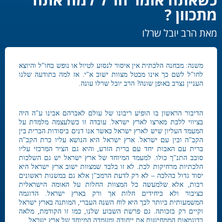
מתכוון ?
מאת הרב יובל שרלו
משנה: מבחנה הלכתית אין איסור לנסוע לטיול או נופש בחו"ל והיוצא
לחו"ל לשם כך אינו מבטל מצוות ישוב א"י. אז למה בתודעה שלנו
העניין נצרב באופן שונה? הרב יובל שרלו עונה.
הדיבור הראשון בו הופיע ריבונו של עולם לאברהם אבינו ע"ה היה
בציווי ללכת מארצו לארץ ישראל. עובדה זו כשלעצמה מלמדת על
המעמד העליון שיש לארץ ישראל כאשר אנו דנים ביסודות הברית בין
הקב"ה ובין עם ישראל. ארץ ישראל היא הנושא עליו כרת הקב"ה
ברית עם האבות יחד עם ברית הזרע, והיא גם הציר המרכזי עליו
סובב התנ"ך כולו. למעמד המיוחד של ארץ ישראל יש גם השלכות
הלכתיות מרחיקות לכת. לא זו בלבד שמצוות ישוב ארץ ישראל היא
יסוד גדול בהלכה – לא רק לדעת הרמב"ן אלא גם במשנות ראשונים
רבות, אלא שלמעשה כל המצוות החלות על האומה הישראלית
כציבור ולא כיחידים חלות אך ורק בארץ ישראל. הדוגמה
המשמעותית ביותר לכך היא לוח השנה העברי, המותנה בארץ ישראל
וקיים רק בזכותה. גם פרשת השבוע שלנו, כמו זו הקודמת, מלאה
בדוגמאות הממחישות את ייחודה ומעמדה המיוחד של ארץ ישראל.