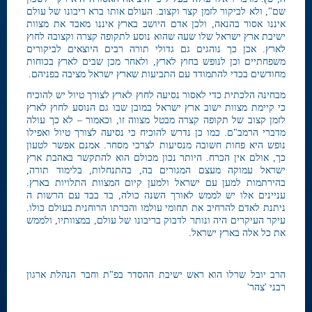
שם", ולא לביקור לזמן קצר וקצוב. העולם אותו ברא ריבונו של עולם
איננו אסור בהנאה, ולכן אדם היושב בארץ איננו מאבד את מצוות
ישיבת ארץ ישראל שלו שעה שהוא נוסע לתקופה קצרה וקצובה לחוץ
לארץ. אכן כך נוהגים גם גדולי תורה רבים היוצאים לביקורים
משפחתיים וכן לנופש בחוץ לארץ, ולאחר מכן שבים לארץ בכוחות
מחודשים בכדי להתמודד עם התביעות שארץ ישראל מציבה בפניהם.
מבחינה הלכתית כדי לאסור נסיעה לחוץ לארץ לצורך טיול יש להוכיח
כי קיימת מצוות ישוב ארץ ישראל במובן שבו גם הנוסע לחוץ לארץ
לזמן קצוב של תקופה קצרה מבטל מצווה זו, וכאמור – לא כך עולה
מדברי הרמב"ם. כמו כן נדרש להוכיח כי נסיעה לצורך טיול ואפילו
נופש היא פחות חשובה מנסיעות לצרכי מסחר. אמנם אפשר לטעון
כך, אולם אין הכרח. היותר נכון מכולם הוא להתקשר באהבת ארץ
ישראל עמוקה מעצם המגורים בה, בהתנחלות, בלימוד תורה,
בהירתמות למען עם ישראל ולמען קיום המצוות התלויות בארץ.
עניינים אלו יש לממש לאורך השנה כולה, בד בבד עם הרשות ה
ניתנת לאדם להרחיב את תחומי עולמו והכרתו הרוחנית בעולם כולו.
עיקר העיקרים היה ונותר לדבוק בריבונו של עולם, במצוותיו, ולממש
את כל אלה בארץ ישראל.
הרב יובל שרלו הוא ראש ישיבת ההסדר בפ"ת וחבר הנהלת ארגון
רבני 'צהר'