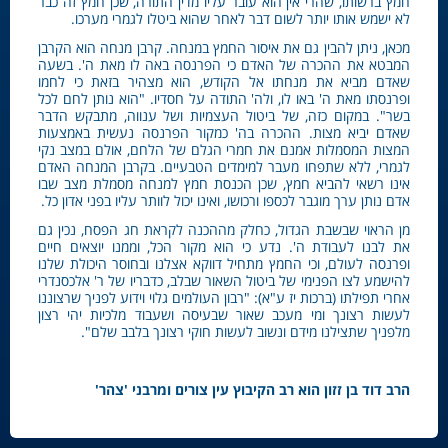
חמץ ברשותו, שהרי אין הוא עובר עליו מדין התורה, שכן חמץ זה כבר
לא ישמש אותו יותר לשום דבר לאחר שהוא ביטלו לגמרי מערכו.
מכאן, ניתן להבין גם את איסור החמץ במנחה. קרבן מנחה הוא הקרבן
המבטא את ההכרה של האדם כי הפרנסה באה לו מאת ה'. בשעה
שאדם מביא את מנחתו אל הקודש, הוא מצהיר בזאת כי לחמו
ופרנסתו מאת ה' באו לו, ולה' התודה על חסדיו. "הוא נותן לחם לכל
בשר". במקום כזה, של ביטול העצמיות ושל ענווה, מתבקש הדבר
שאדם יביא מצות. ההכרה בה' כמקור הפרנסה נעשית באמצעות
המצות המסמלות אמנם את חמרי הגלם של הלחם, אולם במצב נקי
לגמרי, ללא שתפחו מעבר למימדים הטבעיים. בקרבן המנחה האדם
אינו רשאי להביא חמץ, שכן הכנסת חמץ למנחה מסמלת מצב שבו
אדם נותן ערך מוגבר לכספו ורכושו, ואינו יכול לוותר עליו בפני אדון כל.
מן הראוי שבשבת הגדול, כחלק מההכנה לקראת חג הפסח, נכין גם
את לבנו לעבודת ה'. נדע כי הוא מקור הכל, וממנו יוצאים חיים
ופרנסה לעולם, וכי החמץ מתחיל דווקא אצלנו ובחוסר היכולת שלנו
להישמע לצו הפנימי של ביטול השאור שבלב, כדבריו של ר' אלכסנדרי
אחרי תפילתו (ברכות יז ע"א): "רבון העולמים גלוי וידוע לפניך שרצוננו
לעשות רצונך ומי מעכב שאור שבעיסה ושעבוד מלכיות יהי רצון
מלפניך שתצילנו מידם ונשוב לעשות חוקי רצונך בלבב שלם".
הרב דוד בן זזון הוא רב הקיבוץ עין צורים ומרבני 'צהר'