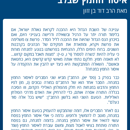
מאת הרב דוד בן זזון
עניינה של השבת הגדול היא ההכנה לקראת גאולת ישראל, אם
בלימוד תורה יתר על הרגיל ובשאילה ודרישה בענייני היום, ואם
בזיכרון הנס הגדול שהיווה את ההכנה לליל הסדר. פרשת צו משלימה
את פרשת ויקרא, ומתארת את תפקידם של הכהנים בקרבנות
השונים. ברוח הימים הללו, ההנחיות בפרשתנו בנוגע למנחה מורות
כי עליה להיות 'כשרה לפסח' (וי' ו, ט-י): "מצות תאכל במקום קדוש…
לא תאפה חמץ. חלקם נתתי אותה מאישי קדש קדשים היא, כחטאת
וכאשם". השאלה המתבקשת היא כיצד יש להבין את ההקפדה על
איסור החמץ במנחה?
כבר בפרק ב (פס' יא), הרמב"ן מביא שני הסברים לאיסור החמץ
במנחה. הסבר אחד הוא של הרמב"ם במורה נבוכים (ג, מו) לפיו
החמץ והדבש במנחות היו חלק מהפולחן האלילי הקדום, וזו הסיבה
בגללה התורה אסרה אותם, כדי להרחיק את האדם מדרכי הפולחן
האליליות. הטעם השני הוא בלשון הרמב"ן: "שיש בכל אלה סוד
נעלם".
גם לאחר הסברים אלו, דומה שהמבקש להעמיק בטעם איסור החמץ
במנחה, מוטב לו להמשיך ולחפש. נדמה כי אולי איסור החמץ בפסח
עשוי להאיר את איסור החמץ במנחה. בדומה למנחה, גם בפסח
התורה פותחת בציווי לאכול מצות, ומשם עוברת לאיסור החמץ (שמ'