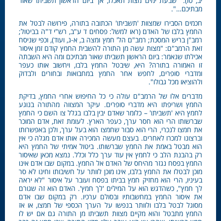
יב, טו): "שבעת ימים מצות תאכלו, אך ביום הראשון תשביתו שאור
מבתיכם…".
חכמים הסבירו שמצוות 'תשביתו' הכתובה בתורה, פירושה לבטל את
החמץ בלבו של האדם (ראו למשל: פסחים ד ע"ב, רש"י ד"ה בביטול;
רמב"ן בריש המסכת; רמב"ם הל' חמץ ומצה ב, א-ג, ועוד), וכפי שניסח
זאת הרמב"ם: "מצות עשה מן התורה להשבית החמץ קודם זמן איסור
אכילתו שנאמר: ביום הראשון תשביתו שאור מבתיכם ומה היא השבתה
זו האמורה בתורה? היא, שיבטל החמץ בלבו, ויחשוב אותו כעפר
ומדברי סופרים, לחפש אחר החמץ במחבואות ובחורים ולבדוק
ולהוציאו מכל גבולו".
מדברים אלו של הרמב"ם עולה כי כל החיפוש אחרי החמץ, בדיקת
החמץ ושריפתו היא מדברי סופרים. עיקר המצווה מהתורה בנוגע
לחמץ היא 'תשביתו' – כלומר שאדם יבין בלבו בגלל צו השם כי החמץ
שברשותו הרי הוא חסר ערך, כעפר הארץ. לעומת זאת, אדם המוכר
את חמצו לנכרי, הרי הוא סבור שחמצו הוא בעל ערך, ולכן באפשרותו
וברצונו למכרו לאחרים. בעצם מעשה המכירה אותו אדם מגלה כי אין
הוא מבטל באמת את החמץ שברשותו. ביטול אמיתי של החמץ היא
רק בהבנת הלב כי לחמץ אין עוד ערך כלל וכלל. נמצא מכאן שאיסור
החמץ בפסח נגזר מהיחס של האדם אל החמץ. במקום שבו אדם אינו
מוכן לבטלו את החמץ בלבו, אינו מוכן לוותר על חשיבותו וחינו לא סר
בעיניו, הרי הוא מחזיק חמץ בביתו בפסח ועובר על איסור "לא יראה
לך חמץ", כשהדגש הוא על המילים 'לך חמץ'. האדם הוא זה שגורם
את איסור החמץ במחשבותיו ובסולם ערכיו. רק במקום שבו אדם
מסוגל לבטל בלבו ולוותר בנפשו על הערך הכספי של חמצו, או אז
החמץ מתבטל והוא מקיים מצוות תשביתו מן התורה גם אם יש לו