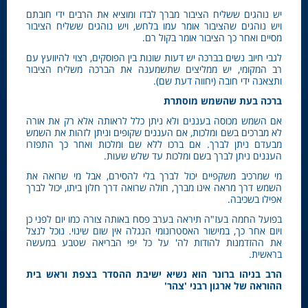
יש נוהגים ששליח הציבור מברך לבדו ומוציא את הרבים ידי חובתם
ויש נוהגים שהציבור אומר עמו בלחש, ויש נוהגים ששליח הציבור
מסיים ואחר כך הציבור אומר בקול רם.
לגבי חיוב נשים בברכה יש דעות שונות בין הפוסקים, רצוי להיוועץ עם
רב המקומי, יש ממליצים שתשמענה את הברכה משליח הציבור
ותצאנה ידי חובה (יחווה דעת שם).
ברכה בעת שהשמש מוסתרת
אם השמש מכוסה בעננים ולא ניתן כלל לראותה אלא רק את אורה
לא מברכים בשם ומלכות, אם העננים שקופים וניתן לזהות את השמש
מבעדם ניתן לברך. אם ברכו ללא שם ומלכות ואחר כך התפזרו
העננים ניתן לברך בשם ומלכות עד שלש שעות.
מי שמרכיב משקפיים יכול לברך בלי להסירם, אבל מי שרואה את
השמש דרך מראה אינו מברך, חולה שרואה דרך חלון ביתו, יכול לברך
אפילו בשכיבה.
בפועל החמה בעז"ה תיראה בערב פסח באותה צורה כמו יום לפני כן
ויום אחר כך, במישור האסטרונומי הנגלה אין שום שינוי. נוכל לנצל
את ההזדמנות להודות לה' על כל יפי הבריאה שטבע במעשה
בראשית.
הרב בניהו ברונר הוא נשיא ישיבת ההסדר בצפת וראש בית
ההוראה של ארגון רבני 'צהר'