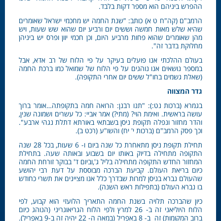
ההפרש ביניהם הוא מספר דקות בלבד.
הרמב"ם (קה"ח ט א) כותב: "שנת החמה יש מחכמי ישראל שאומרים
שהיא שלש מאות חמשה וששים יום ורביע יום שהוא שש שעות, ויש
מהן שאומרים שהוא פחות מרביע היום, וכן חכמי יוון ופרס יש ביניהן
מחלוקת בדבר זה".
בעולם ההלכתי אנו פועלים בעיקר על פי הלוח של רב אדא, אבל
במספר נושאים אנו נוהגים על פי הלוח של שמואל כמו ברכת החמה
(שאלת גשמים בחו"ל ששים יום אחרי התקופה).
גדר המצווה
בגמרא (ברכות נט:): "תנו רבנן: הרואה חמה בתקופתה…אומר ברוך
עושה בראשית. ואימת הוי? (מתי?) אמר אביי: כל עשרים ושמונה שנין,
והדר מחזור ונפלה תקופת ניסן בשבתאי באורתא דתלת נגהי ארבע".
וכך פסק הרמב"ם (ברכות י' יח) והשו"ע (רכט ב).
תחילת תקופת ניסן מתאחרת כל שנה ביום ו- 6 שעות, בכל 28 שנה
התקופה מתחילה בדיוק באותו יום בשבוע ובאותה שעה. בתחילת
המחזור החדש התקופה מתחילה בליל ג',וביום ד' בבוקר זורחת החמה
כיום בריאת העולם. קביעת הברכה מבוססת על דעת רבי יהושע
שהעולם נברא בניסן למרות שבדרך כלל אנו מציינים את תשרי כחודש
בו נברא העולם (בתפילות ראש השנה).
כיון שהברכה תלויה בשנת החמה התאריך הלועזי הוא קבוע, לפי
הלוח היוליאני זה ב- 26 למרץ ולפי הלוח הגריאוגריני (הנוהג כיום
ברוב המקומות) זה ב- 8 באפריל (במאה ה- 22 יהיה זה ב-9 באפריל).