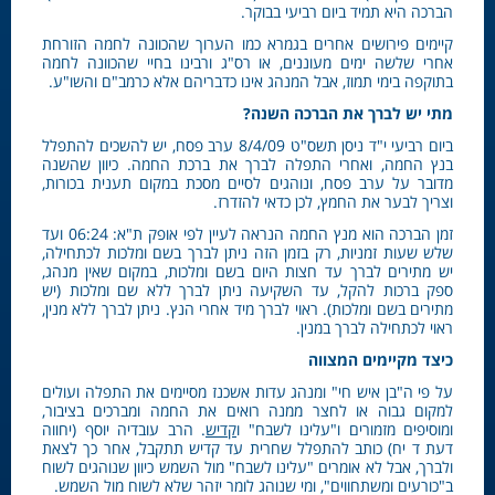
הברכה היא תמיד ביום רביעי בבוקר.
קיימים פירושים אחרים בגמרא כמו הערוך שהכוונה לחמה הזורחת
אחרי שלשה ימים מעוננים, או רס"ג ורבינו בחיי שהכוונה לחמה
בתוקפה בימי תמוז, אבל המנהג אינו כדבריהם אלא כרמב"ם והשו"ע.
מתי יש לברך את הברכה השנה?
ביום רביעי י"ד ניסן תשס"ט 8/4/09 ערב פסח, יש להשכים להתפלל
בנץ החמה, ואחרי התפלה לברך את ברכת החמה. כיוון שהשנה
מדובר על ערב פסח, ונוהגים לסיים מסכת במקום תענית בכורות,
וצריך לבער את החמץ, לכן כדאי להזדרז.
זמן הברכה הוא מנץ החמה הנראה לעיין לפי אופק ת"א: 06:24 ועד
שלש שעות זמניות, רק בזמן הזה ניתן לברך בשם ומלכות לכתחילה,
יש מתירים לברך עד חצות היום בשם ומלכות, במקום שאין מנהג,
ספק ברכות להקל, עד השקיעה ניתן לברך ללא שם ומלכות (יש
מתירים בשם ומלכות). ראוי לברך מיד אחרי הנץ. ניתן לברך ללא מנין,
ראוי לכתחילה לברך במנין.
כיצד מקיימים המצווה
על פי ה"בן איש חי" ומנהג עדות אשכנז מסיימים את התפלה ועולים
למקום גבוה או לחצר ממנה רואים את החמה ומברכים בציבור,
ומוסיפים מזמורים ו"עלינו לשבח" ו
קדיש
. הרב עובדיה יוסף (יחווה
דעת ד יח) כותב להתפלל שחרית עד קדיש תתקבל, אחר כך לצאת
ולברך, אבל לא אומרים "עלינו לשבח" מול השמש כיוון שנוהגים לשוח
ב"כורעים ומשתחווים", ומי שנוהג לומר יזהר שלא לשוח מול השמש.