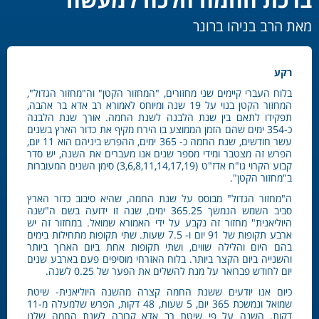
מאת הרב בניהו ברונר
רקע
בלוח העברי קיימים שני מחזורים, "המחזור הקטן" וה"מחזור הגדול",
המחזור הקטן בנוי על 19 שנה ומיוחס לאמורא רב אדא בר אהבה,
תפקידו לתאם בין שנת הלבנה לשנת החמה. אורך שנת הלבנה
כ-354 ימים שהם הזמן הממוצע בו הירח מקיף את כדור הארץ בשנים
עשר חודשים, שנת החמה כ- 365 ימים, ההפרש ביניהם הוא 11 יום,
הפרש זה מצטבר ומידי מספר שנים אנו מעברים את השנה, יש סדר
קבוע הקרוי גו"ח אדז"ט (3,6,8,11,14,17,19) סימן השנים המעוברות
ב"מחזור הקטן".
ה"מחזור הגדול" מבוסס על שנת החמה, שהיא סיבוב כדור הארץ
סביב השמש הנמשך 365.25 ימים, שנה זו ידועה בשם ה"שנה
היוליאנית" מחזור זה נקבע על ידי האמורא שמואל. במחזור זה יש
ארבע תקופות של 91 יום ו- 7.5 שעות. שתי תקופות מתחילות בימים
בהם היום והלילה שווים, ושתי תקופות אחת ביום הארוך ביותר
והשנייה ביום הקצר ביותר. בלוח האזרחי מוסיפים פעם בארבע שנים
יום לחודש פברואר על מנת להשלים את הפער של 0.25 לשנה.
כיום אנו יודעים ששנת החמה קצרה מהשנה היוליאנית- שיטת
שמואל ונמשכת 365 יום, 5 שעות, 48 דקות, הפרש שלמעלה מ-11
דקות. השנה על פי שיטת רב אדא קרובה לשנת החמה שלנו