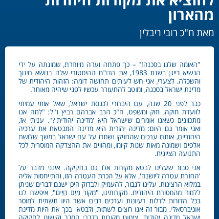
מהארון
מאת ח"כ רובי ריבלין
"האומה שלנו בסכנה!" – כך פתחה ועדה מיוחדת, שמונתה על ידי
הנשיא רייגן בשנת 1983, את הדו"ח ההיסטורי שלה בנושא חינוך
והשכלה. לצערי, אני חש לעיתים תחושה דומה: הזהות היהודית של
מדינת ישראל בסכנה, ומוטב להתעורר עכשיו לפני שיהיה מאוחר.
כבר לפני 20 שנה, עם היבחרי לכנסת ישראל, שאל אותי עמיתי
לוועדת חוקה, חוק ומשפט, ח"כ הרב אברהם רביץ ז"ל: "לְמה אנו
מתכוונים כשאנו אומרים שישראל היא 'מדינה יהודית'?". עניתי אז,
ואני אומר גם היום: מדינה יהודית היא מדינה המבטאת את ערכיה
היהודיים, אותם ערכים שהחזיקו ושמרו על עם ישראל במשך שלושת
אלפים ושמונה מאות שנות קיומו, ומהווים את ההצדקה המוסרית לכל
התנועה הציונית.
אני סבור שעלינו לבטא מקורות אלו גם בחקיקה. אינני מדבר על
'החזרת עטרה ליושנה', אלא על הכרת העטרה הזו, והתייחסות אליה
במלוא הרצינות. עלינו לנבור, להעמיק ולבדוק היכן ישנם דברים שניתן
ללמוד מהמסורת היהודית. מקורותינו, "מְקוֹר מַיִם חַיִּים", איפשרו לנו
בכל הדורות לדלות רעיונות וערכים רבים אשר היוו תשתית למוסר
אוניברסאלי. מבור זה אנו רוצים לשתות, ולבטא בכך את היות מדינת
ישראל מדינה יהודית. ציטוט מקורות כדברי הסבר וקישוט לחקיקה