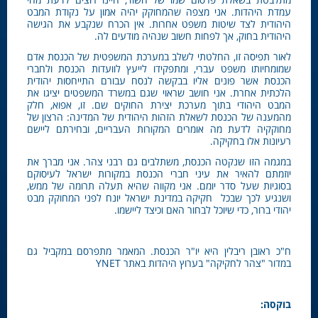
עמדת היהדות. אני מצפה שהמחוקק יהיה אמון על נקודת המבט
היהודית לצד שיטות משפט אחרות. אין הכרח שנקבע את הגישה
היהודית בחוק, אך לפחות חשוב שנהיה מודעים לה.
לאור תפיסה זו, החלטתי לשלב במערכת המשפטית של הכנסת אדם
שמומחיותו משפט עברי, ומתפקידו לייעץ לוועדות הכנסת ולחברי
הכנסת אשר פונים אליו בבקשה לנסח עבורם התייחסות יהודית
הלכתית אחרת. אני חושב שראוי שגם במשרד המשפטים יציגו את
המבט היהודי בתוך מערכת יצירת החוקים שם. זו, אפוא, חלק
מהמענה של הכנסת לשאלת הזהות היהודית של המדינה: הרצון של
מחוקקיה לדעת מה אומרים המקורות העבריים, ובחירתם ליישם
רעיונות אלו בחקיקה.
במגמה הזו שנקטה הכנסת, משתלבים גם רבני צהר. אני מברך את
יוזמתם להאיר את עיני חברי הכנסת במקורות ישראל לעיסוקם
בסוגיות שעל סדר יומם. אני מקווה שהיא תעלה תרומה של ממש,
ושנגיע לכך שבכל חקיקה במדינת ישראל יונח לפני המחוקק מבט
יהודי ברור, כדי שיוכל לבחור האם וכיצד ליישמו.
ח"כ ראובן ריבלין היא יו"ר הכנסת. המאמר מתפרסם במקביל גם
במדור "צהר לחקיקה" בערוץ היהדות באתר YNET
בוקסה
: