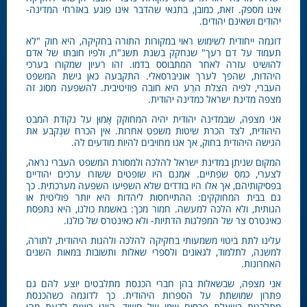
אינו מספק. זאת, כמובן, בתנאי שהדבר אינו פוגע באזרחי המדינה-
יהודים ושאינם יהודים.
דוגמה ייחודית לשימוש ראוי במקורות התורה בחקיקה, היא חוק "לא
תעמוד על דם רעך" שנחקק בשנת תשנ"ח, ולפיו חובתו של אדם
להושיט עזרה לאחר המתבוסס בדמו. זהו רעיון שמקורו בערכי
היהדות, שהפך לערך אוניברסאלי. התקבעה כאן גישת המשפט
העברי, לפיה הצלת הרֵע היא חובה פוזיטיבית. להשפעה מסוג זה
מצפה מדינת ישראל כמדינה יהודית.
אני מצפה, שבמדינה יהודית יהיה המחוקק אָמוּן על נקודת המבט
היהודית, לצד הכרת שיטות משפט אחרות. אין הכרח שנְקבע את
הגישה היהודית בחוק, אך אנו מחויבים להיות מודעים לה.
המקום שניתן במדינת ישראל להלכה ולמסורת המשפט העברי נראה,
לצערי, כמס שפתיים. אמנם היו שופטים ששזרו ערכים יהודיים
בפסיקותיהם, אך אלו היו בודדים שלא השפיעו השפעה מערכתית. כך
גם בבית המחוקקים: ההתייחסות ליהדות היא יותר פוליטית או
הגותית, ולא הלכה למעשה. חמור מכך: באשמת כולנו, היא נתפסת
כאינטרס צר של המפלגות הדתיות- ולא כאינטרס של כולנו.
עלינו לתת ביטוי משמעותי בחקיקה להלכה ולהגות היהודית, לתורה,
למשנה, לתלמוד, לגאונים ולספרי שאלות ותשובות במאות השנים
האחרונות.
אני מצפה, שבשאלות בהן חברי הכנסת מתלבטים יוצע להם גם
פתרון שמושתת על הספרות היהודית. כך לדוגמה כשהכנסת
מתלבטת בשאלת פרסום שמו של חשוד, היינו רוצים לדעת מהי