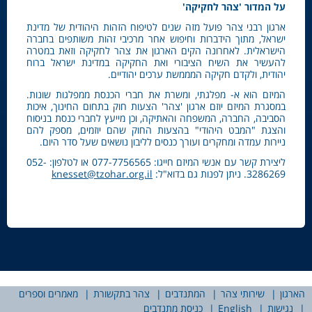
על
המדור
'
צהר
לחקיקה
'
ארגון רבני צהר פועל מזה שנים לטיפוח הזהות היהודית של מדינת
ישראל, מתוך הידברות וחיפוש אחר מרכיבי זהות משותפים בחברה
הישראלית. לאחרונה הקים הארגון את צהר לחקיקה וזאת במטרה
להעשיר את השיח הציבורי ואת החקיקה במדינת ישראל ברוח
יהודית, ולקדם חקיקה המממשת ערכים יהודיים.
המיזם הוא א- מפלגתי, ומשרת את חברי הכנסת ממפלגות שונות.
במסגרת המיזם יוזם ארגון 'צהר' הצעות חוק בתחום החינוך, איכות
הסביבה, החברה, המשפחה והאתיקה, וכן מייעץ לחברי כנסת בניסוח
והצגת "המבט היהודי" בהצעות החוק שהם יוזמים, מספק להם
ניירות עמדה ומחקרים ועורך כנסים לליבון נושאים שעל סדר היום.
ליצירת קשר עם אנשי המיזם חייגו: 077-7756565 או לטלפון: 052-
3286269. ניתן לפנות גם בדוא"ל:
knesset@tzohar.org.il
הארגון
שירותי צהר
המתנדבים
צהר בתקשורת
מאמרים וספרים
נגישות
English
כניסת מתנדבים