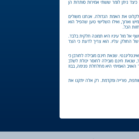
כיצד ניתן לומר ששתי אמירות סותרות הן
 לקלוט את האמת הגדולה. אנחנו משולים
יש וארוך, ואילו השלישי טען שהפיל הוא
זות הכל.
ף אל מול עיניו היא תמונה חלקית בלבד.
של החולק עליו. הוא צריך לדעת כי הצד
ינטליגנטי. שנאת חינם מובילה לחורבן כי
', שנאת חינם מובילה לחוסר יכולת לשלב
 האויב האמיתי היא מחלחלת פנימה, בבוז
תפת, פורייה ומקדמת. רק אלה יתקנו את