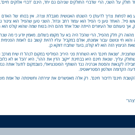
ולק על השני, הרי שדברי החולקים שניהם גם יחד, הינם 'דברי אלוקים חיים'. 
(או לפחות צריך לדעת) כי השגתו האנושית מוגבלת וצרה. אין בכוחו של האדם
ו פיל. האחד טען כי הפיל הוא עמוד רחב וגדול. השני טען שהפיל הוא צינור גמ
דק, אך טעותם של העיוורים הייתה שכל אחד מהם היה בטוח שמה שהוא קולט הוא ח
מהווה רק חלק מהפיל, הרי שהכל היה בא על מקומו בשלום. מאמין יודע כי מה שנחש
הוא חי ונושם עבור אמונתו, אולם במקביל עליו להיות קשוב גם לאמת הפנימית 
ת הניצוץ הזה הוא לא קולט, בועד שחברו דווקא כן.
חצנית. 'שנאת חינם' היא השחרת פני היריב הפוליטי במקום לנהל דו שיח מורכב וא
ולק עליך. שנאת חינם היא בבחינת 'ייקוב הדין את ההר', היא 'הכל או לא כלום
מובילה לקנאות והסטת אנרגיה נגד השותף הפוטנציאלי, כשבמקום לתעל אותה נגד
עה הקדומה ושלטון הסטריאוטיפ.
קשבת חינם' ו'דיבור חינם'. רק אלה מאפשרים את יצירתה וחשיפתה של אמת משו
'צהר'