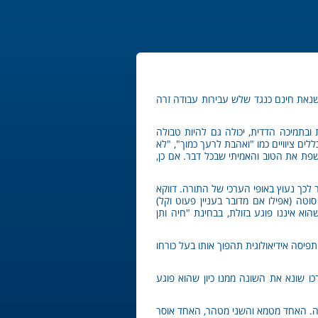
שנאת חינם כנגד שלש עבירות עבודה זרה
ת ובתמיכה הדדית, יכולה גם להיות טבולה
ים ציוויים כמו "ואהבת לרעך כמוך", "לא
שפת את הטוב והאמיתי שבכל דבר. אם כן,
ר לכך נעוץ באופי הערכי של התורה. דווקא
ה (אפילו אם מדובר בעניין פעוט וקל)
וא איננו פוגע בזולת, בבחינת "חיה ותן
פיסה אידיאולוגית תהפוך אותו בעל כורחו
כו שונא את השונה ממנו כיון שהוא פוגע
לכה. האחד מטמא והשני מטהר, האחד אוסר