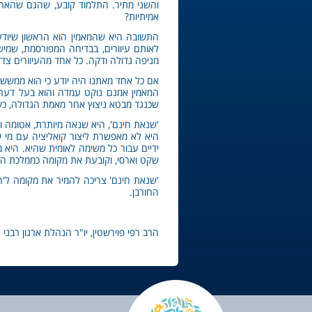
והשני מתיר. התלמוד קובע, שהגם שהאחד ח
אמיתיות?
התשובה היא שהמאמין הוא הראשון שיודע 
לאותם עיוורים, בבדיחה המפורסמת, שמישש
מניפה גדולה ודקה. כל אחד מהעיוורים צ
אם כל אחד מאתנו היה יודע כי הוא ממשש 
המאמין אמנם נוקט עמדה והוא בעל דעה ו
שכנגד מבטא ניצוץ אחר מאמת הגדולה, כשא
'שנאת חינם', היא שנאה מיותרת, אטומה וש
היא לא מאפשרת ליצור קואליציה עם מי שח
ידיים עבור כל משימה לאומית שהיא. היא 
שקט וארסי, וקובעת את מקומה כממלכת הד
'שנאת חינם' צריכה להמיר את מקומה ל'ה
החורבן.
הרב רפי פוירשטין, יו"ר הנהלת ארגון רבני 