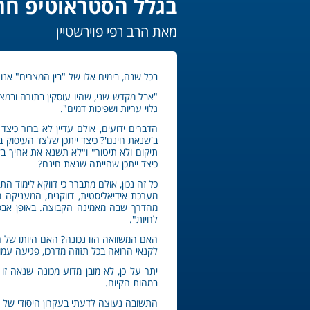
בגלל הסטראוטיפ חר
מאת הרב רפי פוירשטיין
בכל שנה, בימים אלו של "בין המצרים" אנו
"אבל מקדש שני, שהיו עוסקין בתורה ובמ
גלוי עריות ושפיכות דמים".
הדברים ידועים, אולם עדיין לא ברור כיצד
ב'שנאת חינם'? כיצד ייתכן שלצד העיסוק ב
תיקום ולא תיטור" ו"לא תשנא את אחיך בל
כיצד ייתכן שהייתה שנאת חינם?
כל זה נכון, אולם מתברר כי דווקא לימוד ה
מערכת אידיאליסטית, דווקנית, המעניקה
מהדרך שבה מאמינה הקבוצה. באופן אבסורד
לחיות".
האם המשוואה הזו נכונה? האם היותו של הא
לקנאי הרואה בכל תזוזה מדרכו, פגיעה ע
יתר על כן, לא מובן מדוע מכונה שנאה זו
במהות הקיום.
התשובה נעוצה לדעתי בעקרון היסודי של '