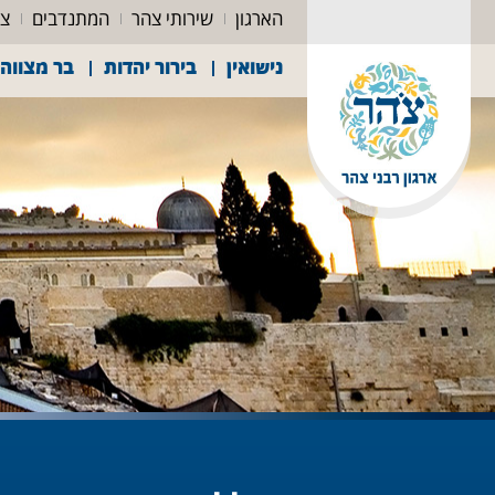
הארגון
שירותי צהר
המתנדבים
צה
נישואין
בירור יהדות
בר מצווה