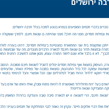
בה ירושלים
 נזכרים בדברי חכמים המופיעים בגמרא בנוגע לסיבה בגלל חרבה ירושלים:
צות וגמילות חסדים, מפני מה חרב? מפני שהייתה בו שנאת חינם. ללמדך ששקולה 
 ייתכן שתקופת בית שני המתוארת כמצטיינת ב'גמילות חסדים', דהינו בעזרה לזול
תורה ובמצוות תדור גם שנאת חינם? לכאורה הדברים מנוגדים, מה עוד שבמצוות נכלל
בבך". לא זו בלבד אלא שגם לימוד התורה עצמו, מכוון אותנו לחשיבה רוחנית החו
תורה, העיסוק במצוות ואף גמילות חסדים יכולים להוביל לשנאת חינם מסוכנת. ההסב
 משמעות עמוקה לכל בדל התנהגות, נמצאת בסכנה של פסילת האחר, שלעיתים סוט
י דווקא 'דלדול הרוח' מוביל לפלורליזם שבו הכל אפשרי והכל לגיטימי בתנאי שה
דם בעל 'רוח מדולדלת' מאפשרת לו להיות פתוח וסבלן, ואילו היותו של אדם בעל ת
מוקה המצדיקה שנאה ורדיפה?
 'שנאת חינם', הרי לשנאה זו יש לכאורה סיבה טובה והצדקה ברורה? המאמין בדר
אלו ואלו דברי אלוקים חיים'. עקרון זה נאמר לגבי המחלוקת של חכמים בענייני ה