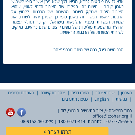
אלא כניעה פוליטית גרידא, הביאו לכך שלא ניתן אישור סופי לשימוש
בארון קירור – חימום זה. תפקידו של הציבור הדתי לאומי, שהוא
הציבור היחידי שנזקק לשרותי הכשרות של הרבנות, ללחוץ על
הרבנות לאשר מכשיר זה באופן סופי כך שניתן יהיה לשדרג את
שמירת הכשרות בענף המלונאות בישראל. רק כך תחלץ עצמה
הרה"ר מהשפעות פוליטיות של גופים קיצוניים שגם כך אינם נזקקים
לשירותי הכשרות של הרבנות הראשית.
הרב משה ביגל, רבה של מיתר ומרבני 'צהר'
הארגון
שירותי צהר
המתנדבים
צהר בתקשורת
מאמרים וספרים
נגישות
English
כניסת מתנדבים
רחוב המלאכה 9, אזור התעשיה הצפוני, לוד |
office@tzohar.org.il
077-7756565
| לתרומות:
1800-071-414
| פקס: 08-9152280
תרמו לצהר