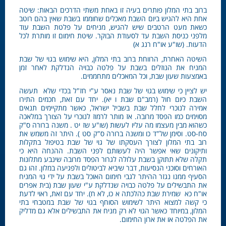
ברוב בתי המלון פותרים בעיה זו באחת משתי הדרכים הבאות: שיטה
אחת היא להגיש ביום השבת מאכלים שחוממו בשבת שאין בהם רוטב
כשאת מעט הרטבים שיש להגיש, מניחים על פלטת השבת עוד
מלפני כניסת השבת עד לסעודת הבוקר. שיטת חימום זו מותרת לכל
הדעות. (שו"ע או"ח רנג א)
השיטה האחרת, הרווחת ברוב בתי המלון, היא שימוש בגוי של שבת
המניח את הנוזלים בשבת על פלטה כבויה הנדלקת לאחר זמן
באמצעות שעון שבת, וכל המאכלים מתחממים.
יש לציין כי שימוש בגוי של שבת נאסר ע"י חז"ל בכדי שלא תעשה
השבת כיום חול (רמב"ם שבת ו יא). יחד עם זאת, חכמים התירו
אמירה לנוכרי לחלל שבת בשביל ישראל, כאשר מתקיימים תנאים
מסוימים כמו הפסד מרובה. אז מותר לרמוז לנוכרי על הצורך במלאכה
כשהוא מבין מעצמו מה עליו לעשות (שו"ע שז יט . משנה ברורה ס"ק
סח-סט. וסימן של"ד כו ומשנה ברורה ס"ק סט ). היתר זה משמש את
רוב בתי המלון לצורך העסקתו של גוי של שבת בטיפול בתקלות
ותיקונים שאי אפשר היה לעשותם לפני השבת. ההנחה היא כי
תקלה שלא תתוקן בשבת עלולה לגרור הפסד מרובה שינבע מתלונות
האורחים וסוכני הנסיעות, דבר שיביא לביטולים ולפגיעה במלון. זהו גם
הסעיף ממנו נגזר ההיתר לגבי חימום האוכל בשבת על ידי גוי המניח
את התבשילים על פלטה כבויה שנדלקת ע"י שעון שבת (בית אפרים
או"ח כא שמירת שבת כהלכתה א כו, לא ח). יחד עם זאת, ראוי לדעת
כי קשה למצוא היתר לשימוש הסוחף בגוי של שבת במטבחי בתי
המלון, במיוחד כאשר הגוי לא רק מניח את התבשילים אלא גם מדליק
את הפלטה או את ארון החימום.