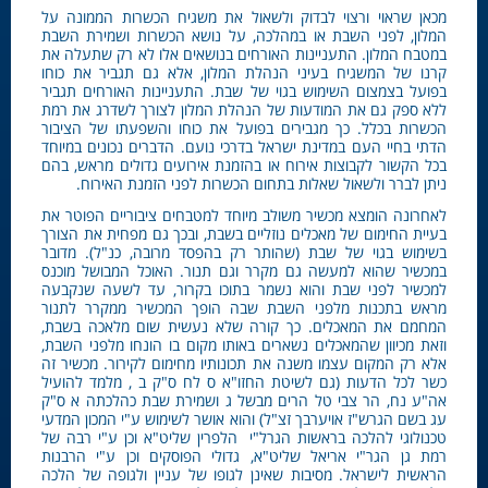
מכאן שראוי ורצוי לבדוק ולשאול את משגיח הכשרות הממונה על
המלון, לפני השבת או במהלכה, על נושא הכשרות ושמירת השבת
במטבח המלון. התעניינות האורחים בנושאים אלו לא רק שתעלה את
קרנו של המשגיח בעיני הנהלת המלון, אלא גם תגביר את כוחו
בפועל בצמצום השימוש בגוי של שבת. התעניינות האורחים תגביר
ללא ספק גם את המודעות של הנהלת המלון לצורך לשדרג את רמת
הכשרות בכלל. כך מגבירים בפועל את כוחו והשפעתו של הציבור
הדתי בחיי העם במדינת ישראל בדרכי נועם. הדברים נכונים במיוחד
בכל הקשור לקבוצות אירוח או בהזמנת אירועים גדולים מראש, בהם
ניתן לברר ולשאול שאלות בתחום הכשרות לפני הזמנת האירוח.
לאחרונה הומצא מכשיר משולב מיוחד למטבחים ציבוריים הפוטר את
בעיית החימום של מאכלים נוזליים בשבת, ובכך גם מפחית את הצורך
בשימוש בגוי של שבת (שהותר רק בהפסד מרובה, כנ"ל). מדובר
במכשיר שהוא למעשה גם מקרר וגם תנור. האוכל המבושל מוכנס
למכשיר לפני שבת והוא נשמר בתוכו בקרור, עד לשעה שנקבעה
מראש בתכנות מלפני השבת שבה הופך המכשיר ממקרר לתנור
המחמם את המאכלים. כך קורה שלא נעשית שום מלאכה בשבת,
וזאת מכיוון שהמאכלים נשארים באותו מקום בו הונחו מלפני השבת,
אלא רק המקום עצמו משנה את תכונותיו מחימום לקירור. מכשיר זה
כשר לכל הדעות (גם לשיטת החזו"א ס לח ס"ק ב , מלמד להועיל
אה"ע נח, הר צבי טל הרים מבשל ג ושמירת שבת כהלכתה א ס"ק
עג בשם הגרש"ז אויערבך זצ"ל) והוא אושר לשימוש ע"י המכון המדעי
טכנולוגי להלכה בראשות הגרל"י הלפרין שליט"א וכן ע"י רבה של
רמת גן הגר"י אריאל שליט"א, גדולי הפוסקים וכן ע"י הרבנות
הראשית לישראל. מסיבות שאינן לגופו של עניין ולגופה של הלכה