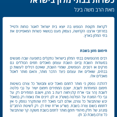
מאת הרב משה ביגל
לקראת תקופת הנופש בה יוצא בית ישראל לאגור כוחות ולטייל
במרחבי ארצנו הקדושה, נעסוק מעט בנושאי כשרות המאפיינים את
בתי המלון בארץ.
חימום מזון בשבת
רבים מהנופשים בבתי המלון בישראל נתקלים בתופעה שבה מוגשים
בסעודות השבת (ביום השבת עצמו) מאכלים חמים הכוללים גם
מרקים או רטבים. הנופשים, שומרי השבת, שאינם רגילים לעשות כן
בבתים, שואלים את עצמם כיצד הדבר מותר, והאם מותר לאכול
מאכלים אלו.
להלכה נפסק כי מותר לחמם מאכל יבש ומבושל כל צורכו בשיטות
חימום המיוחדות לשבת. ישנם המתירים חימום ישיר על גבי פלטה
לשבת (הר צבי או"ח קלו,יחווה דעת ב מה), וישנם המתירים רק על
גבי כלי המונח על הפלטה (שש"כ א לו). דינים אלו נאמרו רק במאכל
יבש שהתבשל כל צורכו, אולם לגבי מאכל לח שהתקרר נפסק כי אין
לחממו בשום צורה בשבת. (שו"ע או"ח שיח ד). רק לשיטת הרמב"ם
(מנהג של חלק מיהודי תימן) מותר לחמם בשבת משקה קר שהתבשל
כל צרכו.(שבת כב ח).