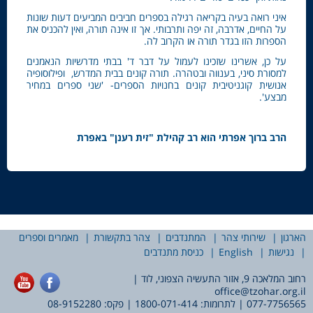
איני רואה בעיה בקריאה רגילה בספרים חביבים המביעים דעות שונות
על החיים, אדרבה, זה יפה ותרבותי. אך זו אינה תורה, ואין להכניס את
הספרות הזו בגדר תורה או הקרוב לה.
על כן, אשרינו שזכינו לעמול על דבר ד' בבתי מדרשיות הנאמנים
למסורת סיני, בענווה ובטהרה. תורה קונים בבית המדרש, ופילוסופיה
אנושית קוגניטיבית קונים בחנויות הספרים- 'שני ספרים במחיר
מבצע'.
הרב ברוך אפרתי הוא רב קהילת "זית רענן" באפרת
הארגון
שירותי צהר
המתנדבים
צהר בתקשורת
מאמרים וספרים
נגישות
English
כניסת מתנדבים
רחוב המלאכה 9, אזור התעשיה הצפוני, לוד |
office@tzohar.org.il
077-7756565
| לתרומות:
1800-071-414
| פקס: 08-9152280