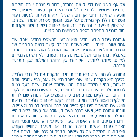
על אף הציטוטים דלעיל מה רמב"ם, ברור כי מגמה שבה חוקרים
וכותבים פירושים לדברי חז"ל והמקרא מתוך גישה חילונית, היא
תופעה שחלקה חיובי אך רובה שלילי. לא זו אף זו, לעניות דעתי
הספרים הללו אף מאיימים על עצם המשך מסורת התורה שבידינו,
ויש לסמן תופעה זו ולהיאבק בה, וזאת לפחות בשל חמשה עקרונות
יסוד תורניים החסרים בספרי הפירושים החילוניים:
א.תורה איננה מידע. 'מדע' הוא 'מידע'. המשפט המדעי 'אחד ועוד
אחד שווה שניים' – הוא משפט נכון בלי קשר לרמה הרוחנית של
המורה והתלמיד הלומדים אותו. את התרגיל הזה למדו בגרמניה,
באנגליה, במרוקו ובירושלים באותה צורה, כשדבר לא השתנה ממקום
למקום, מלומד ללומד. אין קשר בין הלומד והמלמד לבין התרגיל
הנלמד.
התורה, לעומת זאת, היא תרבות חיים המקפת את כל רבדי הלומד,
ולפיכך היא מקבלת שינוי ואופי מיוחד ממי שנושאה, ממי שמכיל אותה
בנשמתו, ממי שמלמד אותה וממי שלומד אותה. אדם בעל נטיה
לרדידות ולחוסר אמונה בדבר ד' החי בנו, אדם שאינו חש מחוייב לקול
ד' הדובר בו לקיים מצוות, אדם כזה משפיע על התורה שבו להיות
מקולקלת ואסור ללמוד ממנו. 'ותורה יבקשו מפיהו כי מלאך ד' צבאות
הוא'. אם המעביר הינו נקי כפיים ובר לבב, ומחוייב לתורה ולעניינה,
תורתו טהורה היא, ויישא ברכה מאת ד'. אולם אם גישתו ללימוד היא
כמו למידע חיצוני, אזי תורתו היא ההפך מטהורה. תורה היא חיים
וחיים מצריכים טהרה אישית, בעוד ש'מידע' הוא טכני וגשמי ואינו
מצריך טהרה אישית. בלימוד התורה אנו מגיעים לחוויית הקודש
היסודית, זו הכוללת את כל אישיות הלומד והופכת אותו לאדם אחר
אשר רוח ד' בו. מהלך כזה של שינוי לא קיים בשום ספר מחקר או ספר