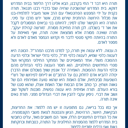
תורה היא דבר ד' החי בקרבנו, הבא אלינו דרך הלימוד בבית המדרש
דווקא. בית המדרש 'שהשכינה שרויה שם' כדברי רבנו חננאל. תורה
נקנית על ידי המפגש הפרונטאלי עם הרב אשר מעביר לתלמידו-בנו
את מכלול הירושה הרוחנית שירש מרבו, אשר ירש מרבו עד סיני.
התורה היא הקישור שלנו לסיני, להיותנו בני נביאים המסוגלים לקבל
את אור ד' בשכלנו. לכן תורה מחייבת מסורת. 'מורשה קהילת יעקב'.
תורה שאינה מסורה אלא מומצאת אינה תורה, ואף מאיימת על
התורה בהיותה חיקוי סטטי לדבר חי וקדוש הנמסר מאדם לאדם ולא
מספר לאדם.
ה.ענווה. ללא ענווה אין תורה, כך למדנו מרבנו המהר"ל. הכוונה היא
לענווה כלפי שמיא, לענווה כלפי חז"ל, כלפי גדולי ישראל וכלפי הדעה
ההפוכה משלי. אחד המאפיינים של המחקר החילוני המקראי ושל
ספרי החידושים החילוניים, הוא חוסר הענווה כלפי הגדולים מהם
וכלפי הדעות ההפוכות. האמירה 'כל אנפין שווין' (שכולם אותו הדבר)
יכולה להביא אדם לחלוק גם על הרמב"ם או לייחס לפירושו של רש"י
השפעות סביבתיות, אולם האמת היא שהוא טועה ואמירותיו הם של
גאווה ושחץ. כך כותב אדם הבטוח שכל האמת אצלו, שהוא סגנו של
בורא העולם. תורה אמיתית היא ענווה נפשית. מוכנות לשקול שוב
ושוב את דברי. ניסיון עקבי להבין את דברי הגדולים ממני. תורת גאים
אינה תורה.
אך כמו בכל בריאה, גם מתופעה זו יש מה ללמוד: את החריצות,
הבקיאות, היושר, הרהיטות, הגיוון והנכונות לצאת משבי הקונספציה.
את כל הצדדים החיצוניים הללו, אשר הם חשובים מאד, עלינו כחובשי
בית המדרש ללמוד מהספרות החילונית על התורה, כטבחות וכרוקחות
נאות ואף ככלים יסודיים ללימוד.