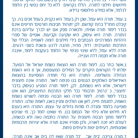
חידושים חילוני לתורה. הללו נקראים ללא כל יחס נפשי בין הלומד
לנלמד, אלא כמידע פילוסופי גרידא.
ב.עמל. תורה היא עמל, שכן רק בעמל היא נקנית, בעמל זוכים בה. כך
קיבלנו מחז"ל ברוח קודשם. לכן 'תורות' חביבות ו'וורטים' חריפים אינם
בגדר לימוד תורה אמיתי, ולכאורה ספק אם יש לברך עליהם ברכת
התורה. תורה היא עיסוק, היא שקיעה וקביעות. אופיים של ספרי
היהדות המודרניים הנכתבים בידי חילונים דומה לאופייה הכללי של
התרבות המערבית: רדוד, מהיר, מהנה לרגע ונשכח בשני רגעים.
תורה ללא עמל, ללא שינוי פנימי של הלומד בעקבות לימוד, איננה
תורה אלא חכמה דלה וענייה.
ג.אשר בחר בנו. לימוד תורה הוא הוצאת נשמת ישראל אל הפועל.
יסלחו לי הקוראים היקרים על המילים המעופפות, אך זו היא האמת
הגדולה והשלימה. התורה היא כלי חמדה המסייעת בהוצאת
האידיאלים האלוקיים הגנוזים בנו פנימה לאור. התורה אינה חיצונית
לישראל, אלא היא נשמתם. לכן, לימוד תורה המגיע כעיסוק בדבר
'חיצוני', כ 'נרטיב תרבותי' ככל חלקי התרבות החיצוניים, הוא אינו
בגדר לימוד תורה. לימוד תורה הוא הבטה פנימה לשורש נשמת
האומה, למגמת חייה, לאן אנו הולכים ומניין באנו, לאמת שלנו. התורה
מופיעה בלומד ומגלה לו סודות גדולים על עצמו. התורה היא בעצם
לא חידוש אלא גילוי של הכמוס בנו. מי שאינו לומד כך, מי שניגש
ללימוד מתוך הבטה חיצונית על התורה כחכמה נאה ולא כנשמה,
לעולם לא יזכה לאורה, ולכן ספריו אינם תורה אלא יצירות תרבותיות
ואמנותיות, לעיתים יפות ולעיתים פחות.
ד.תורה צריכה 'בית אב'. 'כל תורה שאין לה בית אב אינה תורה'.