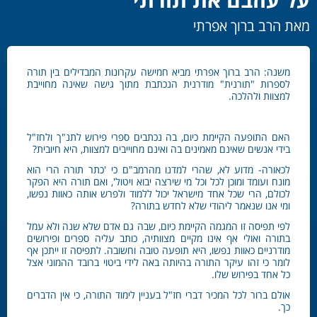
מאת הרב ברוך אפרתי
משנה: הרב ברוך אפרתי מביא חמישה עקרונות המבדילים בין תורה
לספרות "תורנית" מודרנית הנכתבת מתוך גישה שאינה מחוייבת
למצוות ולהלכה.
האם התופעה הקיימת כיום, בה נכתבים ספרי פירוש לתנ"ך ולחז"ל
בידי אנשים שאינם מאמינים בה ואינם מחוייבים למצוות, היא חיובית?
לכאורה- מדוע לא, שהרי למדנו מהרמב"ם כי 'כתר תורה הרי הוא
מונח ועומד ומוכן לכל וכל מי שירצה יבוא ויטול', ואם תורה היא הפקר
לכולם, הרי שכל אחד מישראל יכול ללמוד ולפרש אותה כאוות נפשו,
ומי אנו שנאמר ליהודי שלא לחדש בתורה?
לפי תפיסה זו המגמה הקיימת כיום, שבה גם אדם שלא שנה ולא עמל
בתורה ואולי אף אינו מקיים מצוותיה, כותב עליה ספרים ופירושים
מודרניים כאוות נפשו, היא תופעה טובה וחשובה. לתפיסה זו ייתכן אף
לומר כי זהו עיקר התורה בהיותה באה לידי ביטוי ברובד ההמוני אצל
כל אחד בפירוש שלו.
אולם ברור לכל המכיר דברי חז"ל בעניין לימוד התורה, כי אין הדברים
כך.