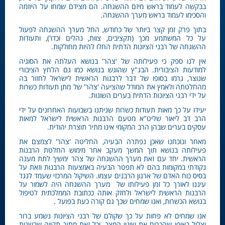
בבקשה לעמוד בראש מיזם ההשגחה. הם מצידם שמחו על היוזמה
והסכימו לעמוד בראש מערך ההשגחה.
בתוך פרק זמן קצר ביותר של כחודש, החל מערך ההשגחה לפעול
על כל המשתמע מכך (תקציבים, צוות, נהלים וכדו'), ותעודות
ההשגחה של רבני הציונות הדתית החלו להיות מחולקות.
אין לנו ספק כי פעילותה של 'צהר' בנושא העלתה את הסוגיה
למודעות הציבורית. הבג"ץ שהוגש בנושא כמו גם הלחץ הציבורי
שנוצר, גרמו בסופו של דבר לרבנות הראשית לישראל לחזור בה
מהחלטתה ולאמץ את המודל שהציעה 'צהר' של מתן תעודות כשרות
על ידי רבני הציונות הדתית בערים השונות.
יעידו על כך מאות תעודות כשרות שניתנו בשבועות האחרונים על ידי
הרב דב ליאור שליט"א מטעם הרבנות הראשית לישראל למאות
עסקים בערים שבהן הרב המקומי אינו מתיר תוצרת יהודית.
מאחר ונוכחנו שאכן נפתרה הבעיה, החליטה 'צהר' לצמצם את
פעילותה בנושא תוך המשך מעקב אחר מימוש החלטת הרבנות
הראשית. יחד עם זאת מערך ההשגחה של צהר ימשיך לתת מענה
נקודתי במקומות בהם לא תפטר הבעיה באמצעות הרבנות וזאת על
בסיס כוח האדם של ארגון הרבנים עצמו. השיקול המרכזי שעמד לנגד
עיננו לאורך כל זמן פעילותו של מערך ההשגחה היה לשמור על
הרבנות הראשית לישראל ולחזק אותה ככתובת הממלכתית לטיפול
בנושא הכשרות, ואנו שמחים שכך גם קורה כעת בפועל .
אנו שמחים לא פחות על כך שקולם של רבני הציונות נשמע ברור
וצלול באופן שהכריח את שינוי המצב, וכל זאת מתוך תקווה שבשנות