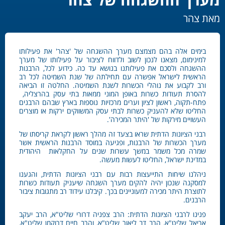
מאת צהר
בימים אלה בהם מצמצם מערך ההשגחה של 'צהר' את פעילותו
למינימום, מצאנו לנכון לשוב ולדווח לציבור על פעילותו של מערך
ההשגחה ולסכם את פעילותנו בנושא עד כה. כידוע לכל, הרבנות
הראשית לישראל אפשרה עם תחילתה של שנת השמיטה לכל רב
ורב לקבוע את נוהלי הכשרות לשנת השמיטה. החלטה זו הביאה
להסרת תעודות כשרות באופן המוני ממאות בתי עסק בהרצליה,
פתח-תקוה, ראשון לציון וערים מרכזיות נוספות בארץ שבהם הרבנים
החליטו שלא להעניק כשרות לבתי עסק המשווקים ירקות או מוצרים
העשויים מירקות של 'היתר המכירה'.
רבני הציונות הדתית שראו בצעד זה מהלך ראשון לקראת קריסתו של
מערך הכשרות של הרבנות, ופגיעה במוסד הרבנות הראשית אשר
שמרה מכל משמר במשך עשרות שנים על החקלאות היהודית
במדינת ישראל, החליטו לעשות מעשה.
ניהלנו שיחות התייעצות רבות עם רבני הציונות הדתית, והגענו
למסקנה שנכון יהיה להקים מערך השגחה שיעניק תעודות כשרות
לתוצרת היתר מכירה למעוניינים בכך. קיבלנו עידוד רב מתגובות ציבור
הרבנים.
פנינו לרבני הציונות הדתית: הרב צפניה דרורי שליט"א, הרב יעקב
אריאל שליט"א, הרב דב ליאור שליט"א, והרב חיים דרוקמן שליט"א,