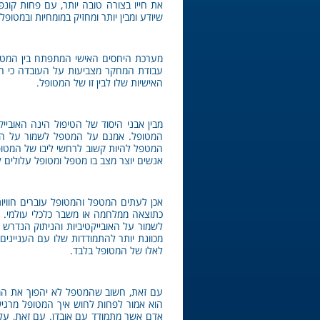
את חייו בצורה טובה יותר, עם פחות קונ
שיודע ומבין יותר ומחזיק במומחיות ובמטופל
מערכת היחסים האישי המתפתח בין המטפל 
עבודת המחקר מצביעות על העובדה כי המ
האישיות שלו לבין זו של המטופל.
מבין אבני היסוד של הטיפול הינה האוביי
המטופל. אמנם על המטפל לשמור על הפרד
המטפל להיות קשוב לרחשי ליבו של המטופ
אנשים יוצר מצב בו מטפל ומטופל עלולים 
אכן לעתים המטפל והמטופל עוברים חוויו
כתוצאה ממלחמה או משבר כלכלי עולמי. מח
לשמור על האובייקטיביות והניתוק הנדרש
מכוונת יותר להתמודדות שלו עם הענייני
לאלו של המטופל בלבד.
עם זאת, חשוב שהמטפל לא יהפוך את המרח
הוא אמור לפחות לחוש איך המטופל מרגיש.
אדם אשר מתמודד עם אובדן. עם זאת, עלי