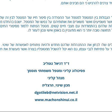
 צרכים להרגיש כי הם מבינים אותם.
ל הגבולות בין המטופל למטפל ועל ההפרדה בין סיפור חייו של המטפל לבין זה
 אשר משפיעים ואשר משארים את אותותיהם על נפשו של המטפל. ישנם בהחלט 
ת שלהם בהתמודדות עם מצבי חיים קשים. מטפל הפתוח ללמוד מסיפורי החים ש
חושה טובה יותר כי הוא מתעניין בו באופן אישי ונכון לעזור לו.
ים שלו לבחון את ההתנהלות שלהם מחדש ולהיות פתוחים לאפשרות של שינוי. ה
על פתיחות לגבי עצמו, גם הוא יכול להשכיל ממטופליו בצורה אשר מעשרת את חיי
ד"ר דניאל גוטליב
פסיכולוג קליני ומטפל משפחתי מוסמך
מנהל קליני
מכון שינוי, הרצליה
dgotlieb@netvision.net.il
www.machonshinui.co.il