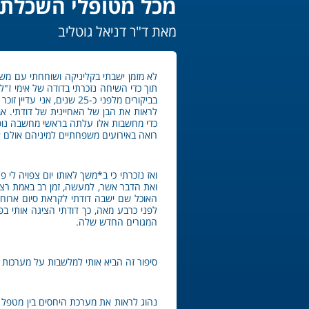
מכל מטופלי השכלתי
מאת ד"ר דניאל גוטליב
לא מזמן ישבתי בקליניקה ושוחחתי עם 
תוך כדי השיחה נזכרתי בדודה של אימי ז"
בביקורים מלפני כ-25 שנ
לראות את הבן של האחיינית של דודתי. אב
כדי מחשבות אלו עלתה בראשי מחשבה נוספ
רואה באירועים משפחתיים למיניהם אולם 
ואז נזכרתי כי ב*משך לאותו יום צפויה לי
ואת הדבר אשר, למעשה, זמן רב באמת רציתי
האוכל שם ישבה דודתי לקראת סיום ארוח
לפני כרבע מאה, כך דודתי הציגה אותי בפ
המגורים החדש שלה.
סיפור זה הביא אותי למלשבות על מערכות 
נהוג לראות את מערכת היחסים בין מטפל 