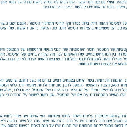
פליקטים ואולי גם עם יותר אושר. ישנה בהחלט נטייה לראות מידה של חוסר איזו
, מאידך, בתור זה אותו יש רק לעזור. לא כך פני הדברים.
למטופל מהווה חלק בלתי נפרד ואף קריטי מתהליך הטיפולי. אמנם ישנן גישות רב
רכיב הכי משמעותי בהצלחת הטיפול איננו סוג הטיפול כי אם האישיות של המטפ
קטיביות של המטפל, חוסר השיפוטיות שלו לגבי מעשיו והרגשותיו של המטופל והיכ
ה בין המתרחש בחיים שלו האישיים לבין מה שקורה בחיים של המטופל, אולם
ל ואף להרשות לעצמו להיכנס לעולמו הרגשי בצורה אשר יוצרת לא רק הבנה אלא
למצוא את עצמם באותם מחוזות.
ת והתמודדויות דומות בשל היותם בצמתים דומים בחיים או בשל היותם שותפים לא
ד גיסא, מצב זה מאפשר למטפל להבין טוב יותר ולהיות אמפתי יותר כלפי המטופ
 על מנת להישאר ממקוד על התהליכים הנפשיים של המטופל. לא זו בלבד, אלא ש
ם שלו מאשר ההתמודדות עם אלו של המטופל. אכן חשוב לשמור על הפרדה בין הצר
ק והאובייקטיביות עליהם לשמור לניכור ואטימות. הוא אמנם אינו אמור לחוות א
 מטפל אינו חייב להיות גרוש על מנת להבין את אשר עובר על אשה גרושה ולא צ
ו להיות מסוגל לקחת מהחוויות של החיים שלו על מנת לפתח רגישות למקום שבו 