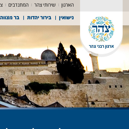
הארגון
שירותי צהר
המתנדבים
צה
נישואין
בירור יהדות
בר מצווה