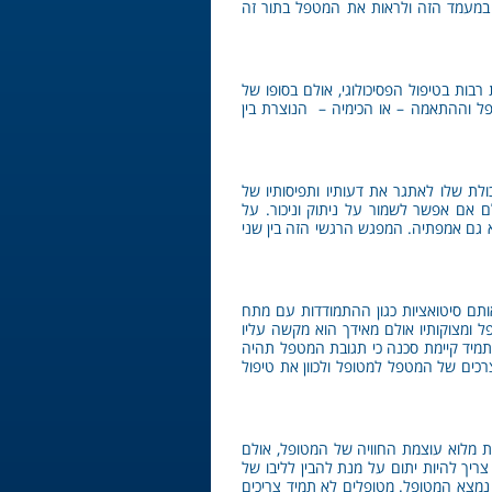
ן במעמד הזה ולראות את המטפל בתור זה
ות בטיפול הפסיכולוגי, אולם בסופו של
ל וההתאמה – או הכימיה – הנוצרת בין
ולת שלו לאתגר את דעותיו ותפיסותיו של
 אם אפשר לשמור על ניתוק וניכור. על
 גם אמפתיה. המפגש הרגשי הזה בין שני
ותם סיטואציות כגון ההתמודדות עם מתח
ל ומצוקותיו אולם מאידך הוא מקשה עליו
תמיד קיימת סכנה כי תגובת המטפל תהיה
כים של המטפל למטופל ולכוון את טיפול
ת מלוא עוצמת החוויה של המטופל, אולם
ריך להיות יתום על מנת להבין לליבו של
נמצא המטופל. מטופלים לא תמיד צריכים