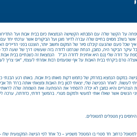
משפחה על הקשר שלה עם הסבתא הקשישה הנמצאת כיום בבית אבות ועל התדירו
ל אשר בשלב מסוים בחיים שלה עברה לדיור מוגן ועל הביקורים אשר ערכתי יחד עם
ים, אני עדיין זוכר איך שכל פעם שהגענו קיבלנו סיור של המקום וחשוב יותר, הוצגנו בפני הדיי
ל עיקר הביקור היה, כמובן, הנחת שגרמנו לדודה בזה שעשינו דרך של שעה לכל 
ת על דודה שלי (גם היא אחינית לדודה הנ"ל הנמצאת זה כשנתיים בבית אבות – 
אצלה טרם ביקרתי בבית האבות על אף שפעמים רבות אמרתי לעצמי, "אני צריך לע
 פגישה במקום הנמצא במרחק של כחמש דקות מאותו בית אבות. באותו רגע הבנתי כי
 לעשות. לאחר הפגישה שלי, יצאתי לכוון בית האבות ומצאתי אותה ברח' תל אביבי
ת הצהריים והיא כמובן לא יכלה להסתיר את ההפתעה ואת השמחה שלה לראותי.
ני הנשים אשר שאלו אותי למעשי ולמקום מגורי. בהמשך דודתי, כדודתה, ערכה לי
היחסים בין מטפלים למטופלים.
למטופל כרחוב חד סטרי בו המטפל משפיע – כל אחד לפי הגישה המקצועית שלו – ע