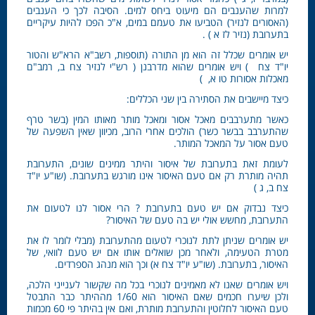
למרות שהענבים הם מיעוט ביחס למים. הסיבה לכך כי הענבים
(האסורים לנזיר) הטביעו את טעמם במים, א"כ הפכו להיות עיקריים
בתערובת (נזיר לז א ) .
יש אומרים שכלל זה הוא מן התורה (תוספות, רשב"א הרא"ש והטור
יו"ד צח ) ויש אומרים שהוא מדרבנן ( רש"י לנזיר צח ב, רמב"ם
מאכלות אסורות טו א, )
כיצד מיישבים את הסתירה בין שני הכללים:
כאשר מתערבבים מאכל אסור ומאכל מותר מאותו המין (בשר טרף
שהתערבב בבשר כשר) הולכים אחרי הרוב, מכיוון שאין השפעה של
טעם אסור על המאכל המותר.
לעומת זאת בתערובת של איסור והיתר ממינים שונים, התערובת
תהיה מותרת רק אם טעם האיסור אינו מורגש בתערובת. (שו"ע יו"ד
צח ב, ג )
כיצד נבדוק אם יש טעם בתערובת ? הרי אסור לנו לטעום את
התערובת, מחשש אולי יש בה טעם של האיסור?
יש אומרים שניתן לתת לנוכרי לטעום מהתערובת (מבלי לומר לו את
מטרת הטעימה, ולאחר מכן שואלים אותו אם יש טעם לוואי, של
האיסור, בתערובת. (שו"ע יו"ד צח א) וכך הוא מנהג הספרדים.
ויש אומרים שאנו לא מאמינים לנוכרי בכל מה שקשור לענייני הלכה,
ולכן שיערו חכמים שאם האיסור הוא 1/60 מההיתר כבר התבטל
טעם האיסור לחלוטין והתערובת מותרת, ואם אין בהיתר פי 60 מכמות