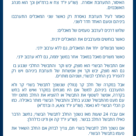
האיסור, התערובת אסורה. (שו"ע יו"ד צח א ברמ"א) וכך הוא מנהג
האשכנזים.
כאמור לעיל תערובת נאסרת רק כאשר שני המאכלים התערבבו
ביניהם וטעם האחד חדר לשני.
שלוש דרכים לערבוב טעמים של מאכלים:
כאשר בוחשים ומערבבים את המאכלים ידנית.
כאשר מבשלים יחד את המאכלים, גם ללא ערבוב ידני.
כאשר משרים מאכל במאכל אחר במשך יממה, גם ללא ערבוב ידני.
אם התבשיל הבשרי הוא מוצק, יבש וקר והתבשיל החלבי שנגע בו
גם הוא מוצק, יבש וקר אין אפשרות של תערובת ביניהם ויש רק
להפריד בין החלבי לבשרי, ושניהם מותרים.
אבל במקרה של חלב קר (נוזלי) שנשפך לתבשיל בשרי קר ולא
התערבבו ביניהם, למשל אם היו מונחים במקרר ואיש לא בחש
בקדרה, אפשר לשטוף את התבשיל או להוציא את החלב מתוכו יחד
עם מעט מהתבשיל שנגע בחלב והתבשיל הבשרי מותר באכילה. כמו
כן הכלי הבשרי לא נאסר. (שו"ע יו"ד צא,א, ה וברמ"א)
אם עברו 24 שעות מאז נשפך החלב לתבשיל הבשרי, נחשב הדבר
כאילו התבשל החלב בבשר. (שו"ע יו"ד קה א) ודינו כדלהלן:
אם נשפך חלב לתבשיל בשרי חם, צריך לבדוק אם החלב השאיר את
טעמו בתבשיל הבשרי.