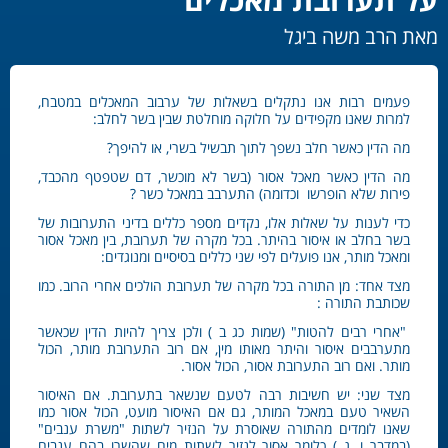
מאת הרב משה ביגל
פעמים רבות אנו נתקלים בשאלות של ערבוב המאכלים במטבח,
למרות שאנו מקפידים על חלוקה מוחלטת שבין בשר לחלב:
מה הדין כאשר חלב נשפך לתוך תבשיל בשרי, או להיפך?
מה הדין כאשר מאכל אסור (בשר לא מוכשר, דם שטפטף מהכבד,
פירות שלא הופרשו וכדומה) התערבב במאכל כשר ?
כדי לענות על שאלות אלו, נקדים מספר כללים בדיני התערובות של
בשר בחלב או איסור בהיתר. בכל מקרה של תערובת, בין מאכל אסור
ומאכל מותר, אנו פועלים לפי שני כללים בסיסיים ומנוגדים:
מצד אחד: מן התורה בכל מקרה של תערובת הולכים אחרי הרוב. כמו
שכותבת התורה :
"אחרי רבים להטות" (שמות כג ב ) ולכן צריך להיות הדין שכאשר
מתערבבים איסור והיתר מאותו מין, אם רוב התערובת מותר, הכול
מותר. ואם רוב התערובת אסור, הכול אסור.
מצד שני: יש חשיבות רבה לטעם שנשאר בתערובת. אם האיסור
השאיר טעם במאכל המותר, גם אם האיסור מועט, הכול אסור כמו
שאנו לומדים מהתורה שאוסרת על הנזיר לשתות "משרת ענבים"
(במדבר ו, ג ) כלומר אסור לנזיר לשתות מים שהשרו בהם ענבים