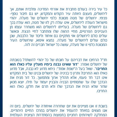
כל עיר בירה בעולם מחברת את אזרחי המדינה ומלכדת אותם, אך
לירושלים, מעצם היותה עיר הקודש והמקדש, יש גם חיבור נוסף-
פנימי. ירושלים של מטה מכוונת כלפי ירושלים של מעלה. יהודי
מישראל העולה לירושלים, אינו עולה רק לזו של מטה, הוא עולה בכך
גם לירושלים של מעלה. בעלייתו לירושלים הוא משחרר עצמו מן
העניינים הפרטיים, מחיי ההווה שלו ומתחבר לחיי הנצח. וכאשר
עולים כולם לירושלים אזי מתקיים גם איחוד וליכוד של הלבבות, שכן
כולם עולים לירושלים של מעלה. נמצא איפוא, שירושלים העיר
המכוונת כלפי זו של מעלה, עושה כל ישראל חברים זה לזה.
חז"ל הרחיבו את דבריהם על חובתו של כל יהודי להשתדל בטובתה
של ירושלים ואמרו: "
דור שאינו נבנה בימיו מעלין עליו כאלו הוא
החריבו
". שאל בעל ה"שפת אמת": ניחא מדוע לא נבנה, אבל מדוע
כאילו הוא החריבו? ותרץ כי בניניה של ירושלים ובנינו של בית המקדש
אינו דבר חד פעמי, אלא תהליך ארוך ומתמשך. כל דור מניח את
הנדבך שלו עד שתסתיים הבניה והבניין יעמוד על תילו. יוצא מכאן
שדור שלא הניח את הנדבך שלו ולא תרם את חלקו, כאלו הוא
החריבו.
בשבת זו אנו מציינים את יום שחרורה ואיחודה של ירושלים. ביום זה
אנו מצווים במיוחד להעמיד את ירושלים במרכז החיים היהודיים.
המחלקה לשירותים רוחניים בתפוצות בהסתדרות הציונית העולמית