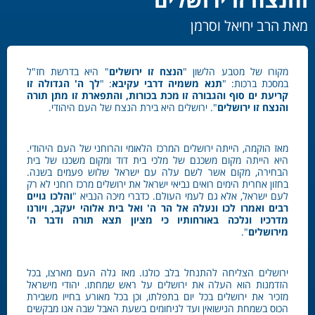
מאת הרב יחיאל וסרמן
מקורו של מטבע הלשון "
הנצח זו ירושלים
" היא בדרשת חז"ל
במסכת ברכות: "
תנא משמיה דרבי
עקיבא
: "
לך ה' הגדולה זו
קריעת ים סוף והגבורה זו מכת בכורות, והתפארת זו מתן תורה
והנצח
זו ירושלים
". ירושלים היא בירת הנצח של העם היהודי.
מאז הוקמה, הייתה ירושלים המרכז הלאומי והרוחני של העם היהודי.
היא הייתה מקום משכנם של מלכי בית דוד ומקום משכנו של בית
הבחירה, מקום אשר לשם עלה עם ישראל שלוש פעמים בשנה.
בחזון אחרית הימים רואים נביאי ישראל את ירושלים מרכז רוחני לא רק
לעם ישראל, אלא גם לעמי העולם. כדברי מיכה הנביא "
והלכו גויים
רבים ואמרו לכו ונעלה אל הר ה' ואל בית אלוהי יעקב, ויורנו
מדרכיו ונלכה באורחותיו כי מציון תצא תורה ודבר ה'
מירושלים
".
ירושלים הצליחה להתנחל בלב כולנו. מאז גלה העם מארצו, בכל
הזדמנות הוא העלה את ירושלים על ראש שמחתו. יהודי מישראל
מזכיר את ירושלים בכל יום בתפלתו, וכן בכל מאורע בחייו משבירת
הכוס בשמחת הנישואין ועד לניחומים בשעת האבל שבה אנו מבקשים