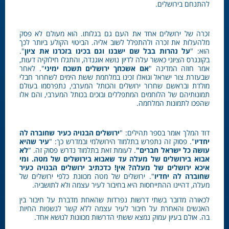
להתנחם בירושלים.
זכרה של ירושלים אחד את העם גם בגלותו. הוא מעולם לא פסק
מלהעלות את זכרה ולהתפלל לשוב אליה. הביטוי הקולע ביותר לכך
הוא: "
על נהרות בבל שם ישבנו וגם בכינו בזכרנו את
ציון
".
בקונגרס הציוני כאשר עלה לדיון נושא אוגנדה, והתגלו חילוקיה דעות,
אמר חוזה המדינה "
אם אשכחך ירושלים תשכח ימיני
". לאחר
שבעזרת צור ישראל וגואלו זכינו במלחמת ששת הימים לשחרור חבלי
מולדת ובראשם שחרור ירושלים והכותל המערבי, נתפרסמו בעולם
תמונותיהם של הלוחמים המתפללים ובוכים בכותל המערבי, והם אלו
שהפכו לתמונות המלחמה.
דוד המלך אומר בספר תהילים: "
ירושלים הבנויה כעיר שחוברה לה
יחדיו
". פסוק זה נתפרש בתלמוד הירושלמי ובמדרש כך: "
עיר שהיא
עושה כל ישראל חברים"
. לעומת זאת בתלמוד נדרש פסוק זה. "
לא
אבוא בירושלים של מעלה עד שאבוא בירושלים של מטה. ומי
איכא ירושלים של מעלה? אין! כדכתיב ירושלים הבנויה כעיר
שחוברה לה יחדיו
". ירושלים של מטה מכוונת כלפי ירושלים של
מעלה, דהיינו ההתייחסות היא בחיבור לעיר עצמה ולא לתושביה.
לכאורה מדובר בשתי דרשות נפרדות שהאחת מדברת על חיבור בין
האנשים והאחרת על חיבור לעיר עצמה ללא קשר לנשפות החיות
בה. אולם בעיון עמוק נמצא ששתי הדרשות מכוונות לנושא אחד.