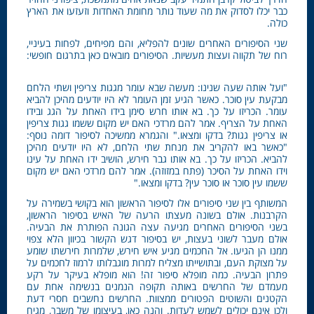
כבר יכלו לסדוק את מה שעוד נותר מחומת האחדות וזעזעו את הארץ
כולה.
שני הסיפורים האחרים שונים להפליא, והם מפיחים, לפחות בעיניי,
רוח של תקווה ועצות מעשיות. הסיפורים מובאים כאן בתרגום חופשי:
"ועל אותה שעה שנינו: מעשה שבא עומר מגגות צריפין ושתי הלחם
מבקעת עין סוכר. כאשר הגיע זמן העומר לא היו יודעים מהיכן להביא
עומר. הכריזו על כך. בא אותו חרש סימן בידו האחת על הגג ובידו
האחת על הצריף. אמר להם מרדכי האם יש מקום ששמו גגות צריפין
או צריפין גגות? בדקו ומצאו." והגמרא ממשיכה לסיפור דומה נוסף:
"כאשר באו להקריב את מנחת שתי הלחם, לא היו יודעים מהיכן
להביא. הכריזו על כך. בא אותו גבר חירש, הושיב ידו האחת על עינו
וידו האחת על הסיכר (פתח במזוזה). אמר להם מרדכי האם יש מקום
ששמו עין סוכר או סוכר עין? בדקו ומצאו."
המשותף בין שני סיפורים אלו לסיפור הראשון הוא בקושי בשמירה על
הקרבנות. אולם בשונה מעצתו הרעה של האיש בסיפור הראשון,
בשני הסיפורים האחרים מגיעה עצה הגונה הפותרת את הבעיה.
אולם מעבר לשוני בעצות, יש בסיפור דגש הקשור בכיוון הלא צפוי
ממנו הן הגיעו. אל החכמים מגיע איש חירש, שלמרות חירשתו שומע
על מצוקת העם, ובתושייתו מצליח למרות מוגבלותו לרמוז לחכמים על
פתרון הבעיה. כמה מופלא סיפור זה! הוא מופלא בעיקר על רקע
מעמדם של החרשים באותה תקופה הנמנים בנשימה אחת עם
הקטנים והשוטים הפטורים ממצוות. החרשים נחשבים חסרי דעת
ולכן אינם יכולים לשמש לעדות. והנה כאן, בעיצומו של משבר, מגיח