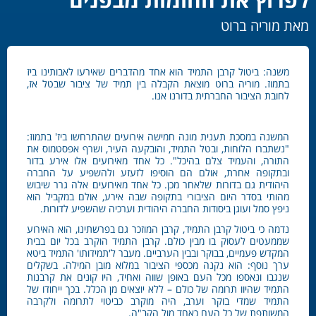
מאת מוריה ברוט
משנה: ביטול קרבן התמיד הוא אחד מהדברים שאירעו לאבותינו ביז
בתמוז. מוריה ברוט מוצאת הקבלה בין תמיד של ציבור שבטל אז,
לחובת הציבור החברתית בדורנו אנו.
המשנה במסכת תענית מונה חמישה אירועים שהתרחשו ביז' בתמוז:
"נשתברו הלוחות, ובטל התמיד, והובקעה העיר, ושרף אפסטמוס את
התורה, והעמיד צלם בהיכל". כל אחד מאירועים אלו אירע בדור
ובתקופה אחרת, אולם הם הוסיפו לזעזע ולהשפיע על החברה
היהודית גם בדורות שלאחר מכן. כל אחד מאירועים אלה גרר שיבוש
מהותי בסדר היום הציבורי בתקופה שבה אירע, אולם במקביל הוא
ניפץ סמל ועוגן ביסודות החברה היהודית וערכיה שהשפיע לדורות.
נדמה כי ביטול קרבן התמיד, קרבן המוזכר גם בפרשתינו, הוא האירוע
שממעטים לעסוק בו מבין כולם. קרבן התמיד הוקרב בכל יום בבית
המקדש פעמיים, בבוקר ובבין הערביים. מעבר ל'תמידותו' התמיד ביטא
ערך נוסף: הוא נקנה מכספי הציבור במלוא מובן המילה. בשקלים
שנגבו ונאספו מכל העם באופן שווה ואחיד, היו קונים את קרבנות
התמיד שהיוו תרומה של כולם – ללא יוצאים מן הכלל. בכך ייחודו של
התמיד שמדי בוקר וערב, היה מוקרב כביטוי לתרומה ולקרבה
המשותפת של כל העם כאחד מול הקב"ה.