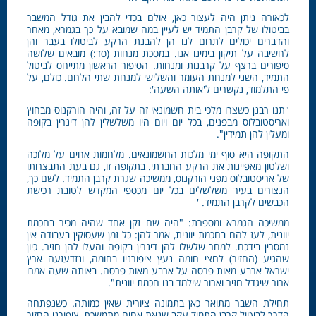
לכאורה ניתן היה לעצור כאן, אולם בכדי להבין את גודל המשבר
בביטולו של קרבן התמיד יש לעיין במה שמובא על כך בגמרא, מאחר
והדברים יכולים לתרום לנו הן להבנת הרקע לביטולו בעבר והן
לחשיבה על תיקון בימינו אנו. במסכת מנחות (סד:) מובאים שלושה
סיפורים ברצף על קרבנות ומנחות. הסיפור הראשון מתייחס לביטול
התמיד, השני למנחת העומר והשלישי למנחת שתי הלחם. כולם, על
פי התלמוד, נקשרים ל'אותה השעה':
"תנו רבנן כשצרו מלכי בית חשמונאי זה על זה, והיה הורקנוס מבחוץ
ואריסטובלוס מבפנים, בכל יום ויום היו משלשלין להן דינרין בקופה
ומעלין להן תמידין".
התקופה היא סוף ימי מלכות החשמונאים. מלחמות אחים על מלוכה
ושלטון מאפיינות את הרקע החברתי. בתקופה זו, גם בעת התבצרותו
של אריסטובלוס מפני הורקנוס, ממשיכה שגרת קרבן התמיד. לשם כך,
הנצורים בעיר משלשלים בכל יום מכספי המקדש לטובת רכישת
הכבשים לקרבן התמיד. '
ממשיכה הגמרא ומספרת: "היה שם זקן אחד שהיה מכיר בחכמת
יוונית, לעז להם בחכמת יוונית, אמר להן: כל זמן שעסוקין בעבודה אין
נמסרין בידכם. למחר שלשלו להן דינרין בקופה והעלו להן חזיר. כיון
שהגיע (החזיר) לחצי חומה נעץ ציפורניו בחומה, ונזדעזעה ארץ
ישראל ארבע מאות פרסה על ארבע מאות פרסה. באותה שעה אמרו
ארור שיגדל חזיר וארור שילמד בנו חכמת יוונית".
תחילת השבר מתואר כאן בתמונה ציורית שאין כמותה. כשנפתחה
הדרך לביטול קרבן התמיד עקב שנאת אחים מתמשכת, ציפורני החזיר