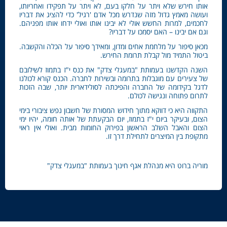
אותו חירש שלא ויתר על חלקו בעם, לא ויתר על תפקידו ואחריותו,
ועושה מאמץ גדול מזה שנדרש מכל אדם 'רגיל' כדי להציג את דבריו
לחכמים, למרות החשש אולי לא יבינו אותו ואולי ידחו אותו מפניהם.
וגם אם יבינו – האם יסמכו על דבריו?
מכאן סיפור על מלחמת אחים ומדון, ומאידך סיפור על הכלה והקשבה.
ביטול התמיד מול קבלת תרומת החירש.
השנה הקדשנו בעמותת "במעגלי צדק" את כנס י"ז בתמוז לשילובם
של צעירים עם מוגבלות בתרומה ובשירות לחברה. הכנס קורא לכולנו
לדגל בקידומה של החברה והפיכתה לסולידארית יותר, שבה הזכות
לתרום פתוחה ונגישה לכולם.
התקווה היא כי דווקא מתוך חידוש המסורת של חשבון נפש ציבורי בימי
הצום, ובעיקר ביום י"ז בתמוז, יום הבקעתת של אותה חומה, יהיו ימי
הצום והאבל השלב הראשון בפירוק החומות מבית. ואולי אין ראוי
מתקופת בין המיצרים לתחילת דרך זו.
מוריה ברוט היא מנהלת אגף חינוך בעמותת "במעגלי צדק"