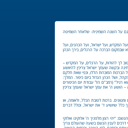
ה גם על השנה השמינית- שלאחר השמיטה
על המקדש, ועל ישראל, ועל הכהנים, ועל
לא שבמקום הברכה על הרגלים, בירך הכהן
וב לך להודות, על הרגלים, על המקדש –
חינה ובקשה שעמך ישראל צריכין להיוושע
 של הברכות המוכרות הללו, וכפי שאת חלקם
, ושל הכהן הגדול ביום כיפור. המלך:
א רגיל" (רמב"ם הל' עבודת יום הכיפורים
ה – הושע ה' את עמך ישראל שעמך צריכין
גוונים. ברכות לטובת הכלל, ולאומה, או
כלל שיושיע ד' את ישראל, וכולל דברים
ם: "יהי רצון מלפניך ה' אלוקינו ואלוקי
י דרכים לענין הגשם בשעה שהעולם צריך
תם ובזמנם, לפי הצורך, ובכמות הראויה,