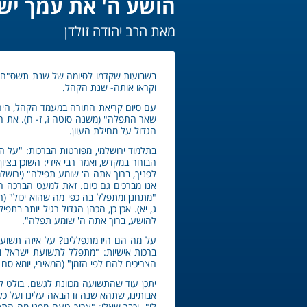
הושע ה' את עמך יש
מאת הרב יהודה זולדן
בשבועות שקדמו לסיומה של שנת תשס"ח, 
וקראו אותה- שנת הקהל.
עם סיום קריאת התורה במעמד הקהל, היה ה
שאר התפלה" (משנה סוטה ז, ז- ח). את הב
הגדול על מחילת העוון.
בתלמוד ירושלמי, מפורטות הברכות: "על 
הבוחר במקדש, ואמר רבי אידי: השוכן בצי
לפניך, ברוך אתה ה' שומע תפילה" (ירושלמי
אנו מברכים גם כיום. זאת למעט הברכה 
"מתחנן ומתפלל בה כפי מה שהוא יכול" (רמ
ג, יא). אכן כן, הכהן הגדול רגיל יותר 
להושע, ברוך אתה ה' שומע תפלה".
על מה הם היו מתפללים? על איזה תשועה י
ברכות אישיות: "מתפלל לתשועת ישראל וש
הצריכים להם לפי הזמן" (המאירי, יומא סח 
יתכן עוד שהתשועה מכוונת לגשם. בולט לעי
אבותינו, שתהא שנה זו הבאה עלינו ועל 
לו". וכבר שאלו: "צריך טעם מפני מה התפ