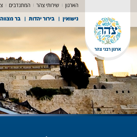
הארגון
שירותי צהר
המתנדבים
צה
נישואין
בירור יהדות
בר מצווה