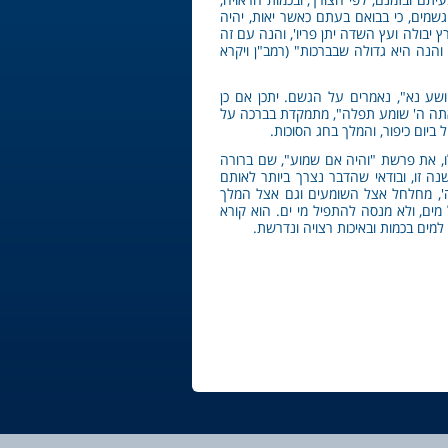
גשמים, כי בבואם בעתם כאשר יאות, יהיה
רץ יבולה ועץ השדה יתן פריו', והנה עם זה
 והנה היא גדולה שבברכות" (רמב"ן ויקרא
שע נא", נאמרים על הגשם. יתכן אם כן
אתה ה' שומע תפלה", מתמקדת בברכה על
ביום כיפור, והמלך בחג הסוכות.
, את פרשת "והיה אם שמוע", שם ברורה
ה זו, ובודאי שהדבר נצרך ביותר לאותם
ה', מחלחל אצל השומעים וגם אצל המלך
מים, ולא מנסה להתפיל מי ים. הוא קורא
מים בכמות ובאיכות רצויה ונדרשת.