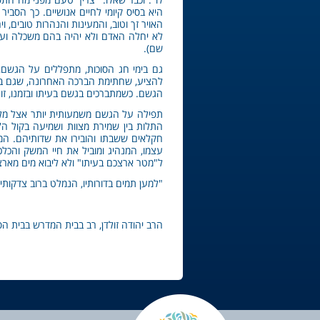
היא בסיס קיומי לחיים אנושיים. כך הסבי
האויר זך וטוב, והמעינות והנהרות טובים, ו
לא יחלה האדם ולא יהיה בהם משכלה ועקרה 
שם).
גם בימי חג הסוכות, מתפללים על הגשם,
להציע, שחתימת הברכה האחרונה, שגם בה
הגשם. כשמתברכים בגשם בעיתו ובזמנו, זוהי
תפילה על הגשם משמעותית יותר אצל מלך
התלות בין שמירת מצוות ושמיעה בקול ה'
חקלאים ששבתו והובירו את שדותיהם. המ
עצמו, המנהיג ומוביל את חיי המשק והכלכ
ל"מטר ארצכם בעיתו" ולא ליבוא מים מארצו
"למען תמים בדורותיו, הנמלט ברוב צדקותי
הרב יהודה זולדן, רב בבית המדרש בבית הספ