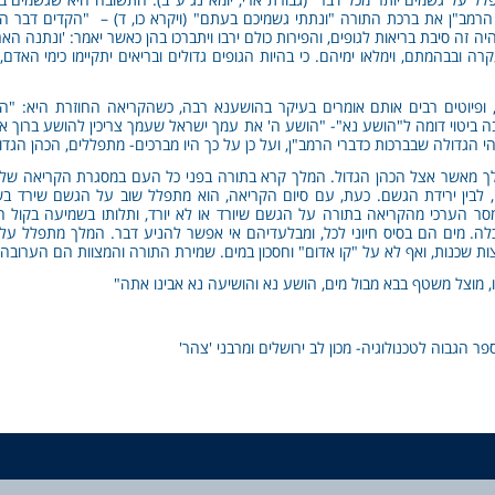
ר הרמב"ן את ברכת התורה "ונתתי גשמיכם בעתם" (ויקרא כו, ד) – "הקדים דבר ה
יהיה זה סיבת בריאות לגופים, והפירות כולם ירבו ויתברכו בהן כאשר יאמר: 'ונתנה הא
ובבהמתם, וימלאו ימיהם. כי בהיות הגופים גדולים ובריאים יתקיימו כימי האדם,
 ופיוטים רבים אותם אומרים בעיקר בהושענא רבה, כשהקריאה החוזרת היא: "הו
 ביטוי דומה ל"הושע נא"- "הושע ה' את עמך ישראל שעמך צריכין להושע ברוך 
 הגדולה שבברכות כדברי הרמב"ן, ועל כן על כך היו מברכים- מתפללים, הכהן הגדול 
 מאשר אצל הכהן הגדול. המלך קרא בתורה בפני כל העם במסגרת הקריאה שלו
, לבין ירידת הגשם. כעת, עם סיום הקריאה, הוא מתפלל שוב על הגשם שירד בשנ
סר הערכי מהקריאה בתורה על הגשם שיורד או לא יורד, ותלותו בשמיעה בקול 
לה. מים הם בסיס חיוני לכל, ומבלעדיהם אי אפשר להניע דבר. המלך מתפלל על 
ת שכנות, ואף לא על "קו אדום" וחסכון במים. שמירת התורה והמצוות הם הערובה ל
ו, מוצל משטף בבא מבול מים, הושע נא והושיעה נא אבינו אתה"
ר הגבוה לטכנולוגיה- מכון לב ירושלים ומרבני 'צהר'