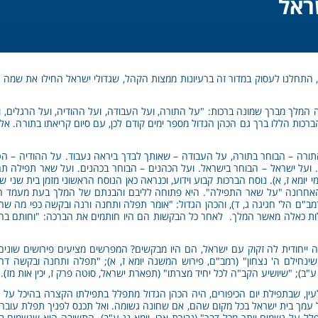
ראל
התחלנו לעסוק במדור זה ברעיונות ממצות הקהל, שגדולי ישראל החילו את שמ
מלך מברך שמונה ברכות: "על התורה, ועל העבודה, ועל ההודיה, ועל הרגלים, ו
רכות הללו ברך גם הכהן הגדול מספר ימים קודם לכן, עם סיום קריאתו בתורה. א
התורה – הבוחר בתורה, על העבודה – שאותך לבדך ביראה נעבוד. על ההודיה – הט
ון. ועל ישראל – הבוחר בישראל. ועל הכהנים – הבוחר בכהנים. ועל שאר תפילה ת
 יומא ז, א). נוסח הברכות קבוע וידוע, וכנראה כאן הנוסח הראשוני מזמן בית שני
האחרונה "על שאר התפילה". היא פתוחה לליבם והבנתם של המלך בעת מעמד הקהל
ב"ם הל' חגיגה ג, ד), והכהן הגדול: "אומר תפלה ותחנה ורנה ובקשה כפי מה שהו
בתפילות כאלה מאשר המלך. לאחר כל הבקשות הם היו חותמים את הברכה: "וחותם ב
יחודית לה זקוק עם ישראל, הם היו מבקשים? המפרשים מציעים פירושים שונים ומ
ינחילם ה' נצחון" (רמב"ם, פירוש המשנה יומא ז, א); "תפלה ותחנה ובקשה דרך 
ע"ב); "שיושיע הקב"ה לכל יחיד מצרתו" (תפארת ישראל, סוטה פרק ז, יכין אות מז).
ן, שבתפילת יום הכיפורים, היה הכהן הגדול מתפלל בתפילתו הקצרה בהיכל על הגש
כל עמך בית ישראל בכל מקום שהם, אם שחונה גשומה. ואל תכנס לפניך תפלת עובר
לל על גשמים יותר מכל דבר" (גבורת ארי, יומא נג ע"ב). התשובה היא שגשמים בעי